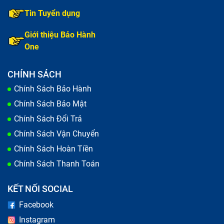
hiểm cho người sử dụng.
Tin Tuyển dụng
Sau thời gian sử dụng lâu dài và liên tục, sạc
Adapter đã hết hạn sử dụng và cần thay thế. Lúc
Giới thiệu Bảo Hành
này dù không muốn thì bạn vẫn nên sắm ngay sạc
One
mới để đảm bảo hiệu năng và độ bền cho điện thoại
iPhone theo màu sắc yêu thích.
CHÍNH SÁCH
Chính Sách Bảo Hành
Chính Sách Bảo Mật
Chính Sách Đổi Trả
Chính Sách Vận Chuyển
Chính Sách Hoàn Tiền
Chính Sách Thanh Toán
KẾT NỐI SOCIAL
Facebook
Instagram