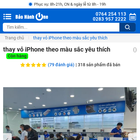
Phục vụ: 8h-21h, CN & ngày lễ từ 8h - 19h
0764 254 113
0283 957 2222
Trang chủ
thay vỏ iPhone theo màu sắc yêu thích
thay vỏ iPhone theo màu sắc yêu thích
()
Còn hàng
(79 đánh giá)
|
318
sản phẩm đã bán