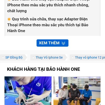
iPhone theo màu sắc yêu thích nhanh chóng,
chất lượng
Quy trình sửa chữa, thay sạc Adapter Điện
Thoại iPhone theo màu sắc yêu thích tại Bảo
Hành One
XEM THÊM
Adapter điện thoại có chức năng chuyển đổi điện áp
phù hợp khi sạc điện thoại. Sau thời gian dài sử dụng,
bạn thấy điện thoại iPhone theo màu sắc yêu thích vào
SP Đồng Bộ
Thay Vỏ Iphone Se
Thay vỏ iphone 12 p
pin chậm hơn hay không báo sạc, điều đầu tiên hãy
KHÁCH HÀNG TẠI BẢO HÀNH ONE
kiểm tra thử Adapter có vấn đề hay không. Cùng Bảo
Hành One tìm hiểu các dấu hiệu, nguyên nhân và khi
nào cần thay sạc Adapter điện thoại iPhone theo màu
sắc yêu thích trong bài viết dưới đây nhé!
Dấu hiệu nào chỉ rõ bạn cần thay sạc