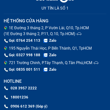
Điện Thoại iPhone theo màu sắc yêu
thích bị hỏng
UY TÍN LÀ SỐ 1
HỆ THỐNG CỬA HÀNG
Sau khi tìm hiểu rõ các dấu hiệu nhận biết sạc bị hỏng,
1E Đường 3 tháng 2, P Vườn Lài, Q10, Tp.HCM
cùng Bảo Hành One tìm hiểu nguyên nhân gây ra tình
(1E Đường 3 tháng 2, P.11, Q.10, Tp.HCM)
trạng này:
Gọi: 0764 254 113
Zalo
Đầu tiên có thể kể tới do bạn sử dụng sạc Adapter
195 Nguyễn Thái Học, P Bến Thành, Q1, TpHCM
không chính hãng, không tương thích với điện thoại
Gọi: 0327 998 188
Zalo
khiến dòng điện ra vào không ổn định giữa nguồn
721 Trường Chinh, P.Tây Thạnh, Q.Tân Phú,HCM
và thiết bị, lâu dần khiến chập, hỏng chíp,...
Do bạn thường xuyên sạc máy ở môi trường ẩm
Gọi: 0835 001 511
Zalo
ướt, hay vô tình để nước ngấm dần vào Adapter
HOTLINE
khiến sạc bị đứt, chập mạch điện,...
Trong quá trình sử dụng, bạn làm rơi sạc Adapter,
028 3957 2222
hay để va vào vật cứng khiến mạch bên trong sạc bị
18001236
lỏng, chập; hay đơn giản là thói quen lôi, kéo khiến
dây sạc bị căng, giãn, nứt, trơ dây đồng gây nguy
0906 612 369 (Góp ý)