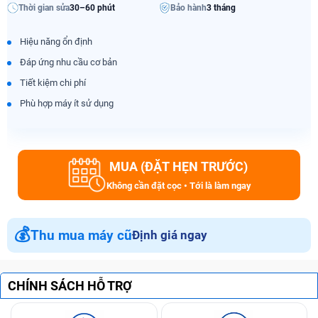
Thời gian sửa
30–60 phút
Bảo hành
3 tháng
Hiệu năng ổn định
Đáp ứng nhu cầu cơ bản
Tiết kiệm chi phí
Phù hợp máy ít sử dụng
MUA (ĐẶT HẸN TRƯỚC)
Không cần đặt cọc • Tới là làm ngay
💰
Thu mua máy cũ
Định giá ngay
CHÍNH SÁCH HỖ TRỢ