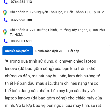
0764 254 113
Chi nhánh 2. 195 Nguyễn Thái Học, P. Bến Thành, Q.1, Tp.HCM.
0327 998 188
Chi nhánh 3. 721 Trường Chinh, Phường Tây Thạnh, Q.Tân Phú,
Tp.HCM.
0835 001 511
Chi tiết sản phẩm
Chính sách dịch vụ
Hỏi đáp
🌟
Trong quá trình sử dụng, di chuyển chiếc laptop
lenovo (đã bao gồm công) của bạn khó tránh khỏi
những va đập, ma sát hay bụi bẩn, làm ảnh hưởng tới
thiết kế ban đầu, màu sắc, thậm chí nếu nặng thì có
thể biến dạng sản phẩm. Lúc này bạn cần thay vỏ
laptop lenovo (đã bao gồm công) cho chiếc máy của
mình. Vỏ là lớp bảo vệ bên ngoài của máy tính, sẽ rất