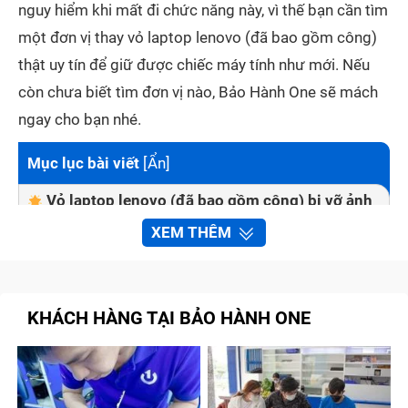
nguy hiểm khi mất đi chức năng này, vì thế bạn cần tìm
một đơn vị thay vỏ laptop lenovo (đã bao gồm công)
thật uy tín để giữ được chiếc máy tính như mới. Nếu
còn chưa biết tìm đơn vị nào, Bảo Hành One sẽ mách
ngay cho bạn nhé.
Mục lục bài viết
[
Ẩn
]
Vỏ laptop lenovo (đã bao gồm công) bị vỡ ảnh
hưởng tới tình trạng máy như thế nào?
XEM THÊM
Những dấu hiệu nhận biết laptop lenovo (đã
bao gồm công) cần được thay vỏ
Thay vỏ laptop lenovo (đã bao gồm công)
KHÁCH HÀNG TẠI BẢO HÀNH ONE
nhanh chóng và chất lượng tại Bảo Hành One
Quy trình thay vỏ laptop lenovo (đã bao gồm
công) tại Bảo Hành One