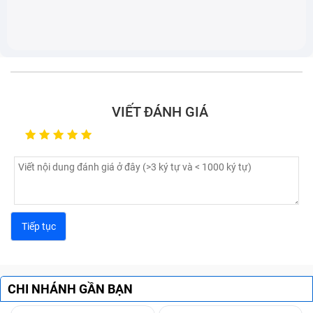
nó không những mất thẩm mỹ mà còn không đủ tiêu
chuẩn để bảo vệ các linh kiện bên trong máu.
VIẾT ĐÁNH GIÁ
Laptop bị móp, méo gây ảnh hưởng tới thẩm mỹ và các
linh kiện
Những dấu hiệu nhận biết laptop
CHI NHÁNH GẦN BẠN
lenovo (đã bao gồm công) cần được