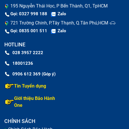
195 Nguyễn Thái Học, P Bến Thành, Q1, TpHCM
Gọi: 0327 998 188
Zalo
721 Trường Chinh, P.Tây Thạnh, Q.Tân Phú,HCM
Gọi: 0835 001 511
Zalo
HOTLINE
028 3957 2222
18001236
0906 612 369 (Góp ý)
Tin Tuyển dụng
Nguyên nhân khiến vỏ laptop bị móp méo, vỡ.
Bạn muốn thay vỏ để chiếc laptop lenovo (đã bao
Giới thiệu Bảo Hành
gồm công) của bạn mới hơn.
One
Thay vỏ laptop lenovo (đã bao gồm
CHÍNH SÁCH
công) nhanh chóng và chất lượng tại