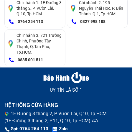
Chi nhánh 1. 1E Đường 3
Chi nhánh 2. 195
thay vỏ
tháng 2, P. Vườn Lài,
Nguyễn Thái Học, P. Bến
Q.10, Tp.HCM.
Thành, Q.1, Tp.HCM.
Vỏ laptop được chế tạo từ những vật liệu bằng hợp
0764 254 113
0327 998 188
kim nhôm, có độ bền rất cao, có thể chống chịu được
một số tác động ngoại lực để bảo vệ máy, với những
Chi nhánh 3. 721 Trường
Chinh, Phường Tây
chất liệu nhựa có thể vẫn có thể tốt khi giữ gìn cẩn
Thạnh, Q.Tân Phú,
Tp.HCM.
thận. Nhưng, điều đó không có nghĩa là vỏ máy không
0835 001 511
gặp sự cố, vậy khi nào bạn cần thay vỏ máy tính
lenovo (đã bao gồm công) mới? Bạn nên thay vỏ mới
khi gặp những trường hợp sau:
UY TÍN LÀ SỐ 1
Vỏ máy laptop bị móp méo do va chạm mạnh, ảnh
hưởng tới các bộ phận khác của máy.
HỆ THỐNG CỬA HÀNG
Vỏ laptop lenovo (đã bao gồm công) bị nứt do rơi
đập.
1E Đường 3 tháng 2, P Vườn Lài, Q10, Tp.HCM
Vỏ máy bị biến dạng do tiếp xúc với nhiệt độ cao.
(1E Đường 3 tháng 2, P.11, Q.10, Tp.HCM)
Gọi: 0764 254 113
Zalo