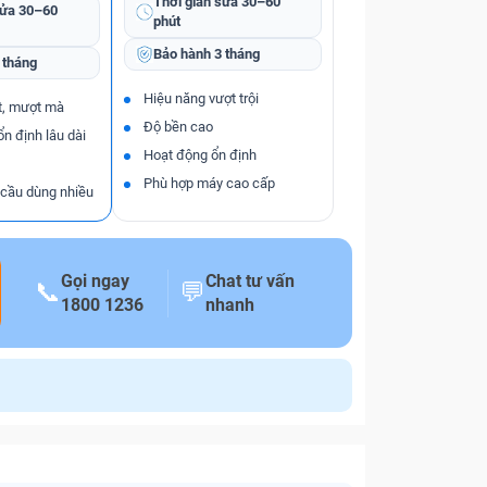
Thời gian sửa
30–60
sửa
30–60
phút
Bảo hành
3 tháng
 tháng
Hiệu năng vượt trội
t, mượt mà
Độ bền cao
ổn định lâu dài
Hoạt động ổn định
Phù hợp máy cao cấp
 cầu dùng nhiều
Gọi ngay
Chat tư vấn
📞
💬
1800 1236
nhanh