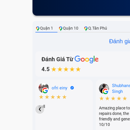
Nhìn Cà Phê
Quận 1
Quận 10
Q.Tân Phú
Đánh gi
Đánh Giá Từ
4.5
★★★★★
Shubhan
ofri einy
Singh
★★★★★
★★★★★
‹
null
Amazing place to
repairs done, the 
friendly and gene
10/10