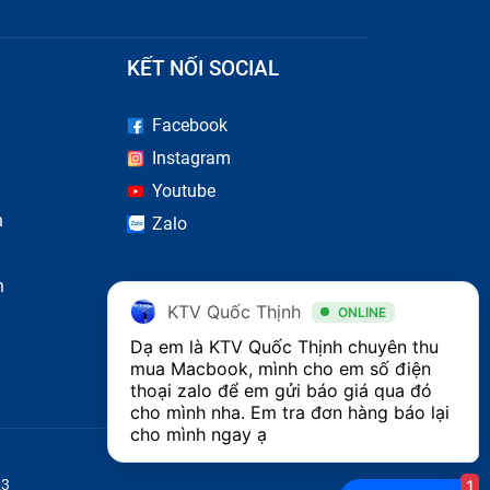
KẾT NỐI SOCIAL
Facebook
Instagram
Youtube
n
Zalo
n
KTV Quốc Thịnh
ONLINE
Dạ em là KTV Quốc Thịnh chuyên thu 
mua Macbook, mình cho em số điện 
thoại zalo để em gửi báo giá qua đó 
cho mình nha. Em tra đơn hàng báo lại 
cho mình ngay ạ
1
23