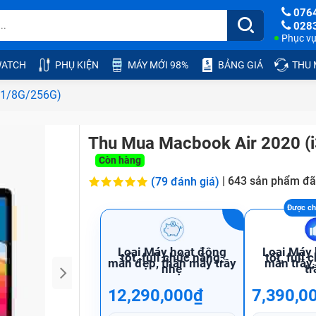
076
028
Phục vụ:
ATCH
PHỤ KIỆN
MÁY MỚI 98%
BẢNG GIÁ
THU
1.1/8G/256G)
Thu Mua Macbook Air 2020 (i
Còn hàng
|
643
sản phẩm đã
(79 đánh giá)
Loại Máy hoạt động
Loại Máy
tốt, full chức năng,
tốt, full
màn đẹp, thân máy trầy
màn trầy
nhẹ
tr
12,290,000₫
7,390,0