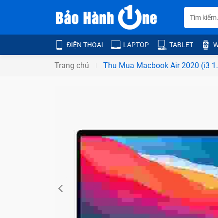
ĐIỆN THOẠI
LAPTOP
TABLET
W
Trang chủ
Thu Mua Macbook Air 2020 (i3 