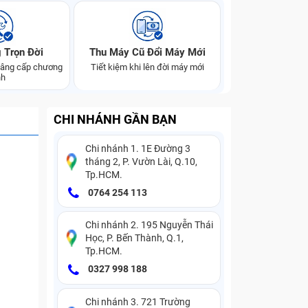
 Trọn Đời
Thu Máy Cũ Đổi Máy Mới
 nâng cấp chương
Tiết kiệm khi lên đời máy mới
nh
CHI NHÁNH GẦN BẠN
Chi nhánh 1. 1E Đường 3
tháng 2, P. Vườn Lài, Q.10,
Tp.HCM.
0764 254 113
Chi nhánh 2. 195 Nguyễn Thái
Học, P. Bến Thành, Q.1,
Tp.HCM.
0327 998 188
Chi nhánh 3. 721 Trường