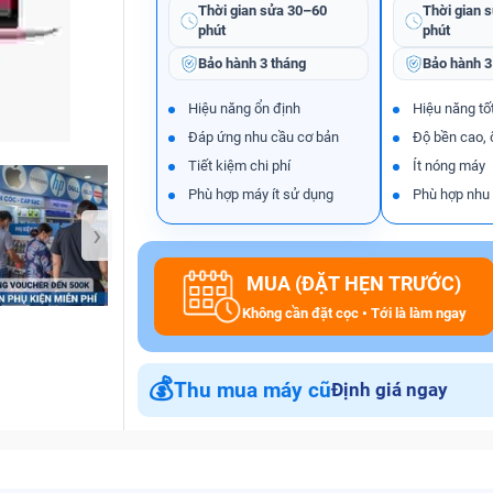
Thời gian sửa
30–60
Thời gian 
phút
phút
Bảo hành
3 tháng
Bảo hành
3
Bảo Hành One
Hiệu năng ổn định
Hiệu năng tố
Đáp ứng nhu cầu cơ bản
Độ bền cao, 
Tiết kiệm chi phí
Ít nóng máy
Phù hợp máy ít sử dụng
Phù hợp nhu
›
MUA (ĐẶT HẸN TRƯỚC)
Không cần đặt cọc • Tới là làm ngay
💰
Thu mua máy cũ
Định giá ngay