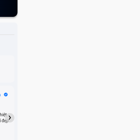
Bike Tours
n
Dragon
★★★★★
›
hiệt
My son downloaded some
í đẹp
games onto my phone,
which resulted in malicious
adware being installed and