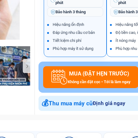
phút
phút
Bảo hành
3 tháng
Bảo hành
3
Hiệu năng ổn định
Hiệu năng tố
Bảo Hành One
Đáp ứng nhu cầu cơ bản
Độ bền cao, 
Tiết kiệm chi phí
Ít nóng máy
Phù hợp máy ít sử dụng
Phù hợp nhu
›
MUA (ĐẶT HẸN TRƯỚC)
Không cần đặt cọc • Tới là làm ngay
💰
Thu mua máy cũ
Định giá ngay