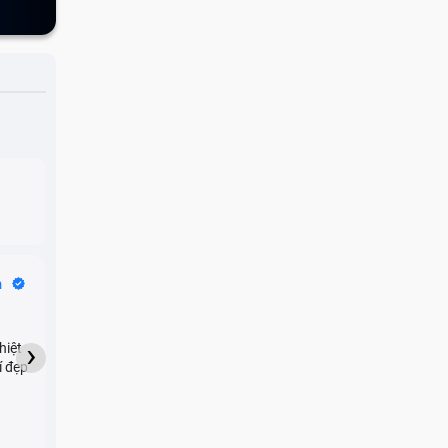
Bike Tours
n
Dragon
★★★★★
›
hiệt
My son downloaded some
í đẹp
games onto my phone,
which resulted in malicious
adware being installed and
preventing me from being