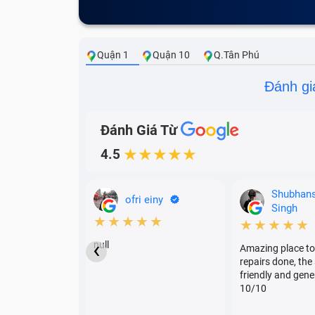
Quận 1
Quận 10
Q.Tân Phú
Đánh gi
Đánh Giá Từ
4.5
★★★★★
Shubhan
ofri einy
Singh
★★★★★
★★★★★
‹
null
Amazing place to
repairs done, the 
friendly and gene
10/10