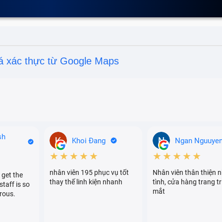
á xác thực từ Google Maps
sh
Khoi Đang
Ngan Nguuye
★★★★★
★★★★★
nhân viên 195 phục vụ tốt
Nhân viên thân thiện n
 get the
thay thế linh kiện nhanh
tình, cửa hàng trang tr
staff is so
mắt
rous.