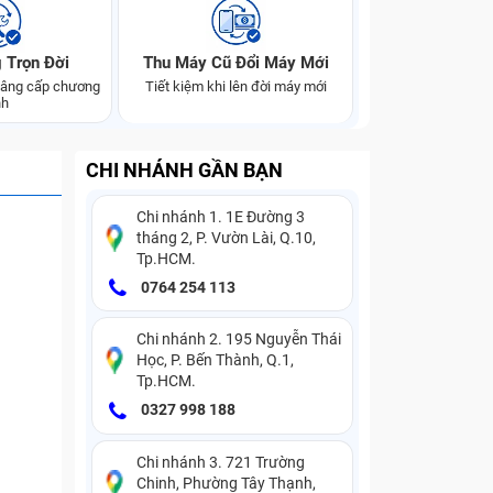
 Trọn Đời
Thu Máy Cũ Đổi Máy Mới
 nâng cấp chương
Tiết kiệm khi lên đời máy mới
nh
CHI NHÁNH GẦN BẠN
Chi nhánh 1. 1E Đường 3
tháng 2, P. Vườn Lài, Q.10,
Tp.HCM.
0764 254 113
Chi nhánh 2. 195 Nguyễn Thái
Học, P. Bến Thành, Q.1,
Tp.HCM.
0327 998 188
Chi nhánh 3. 721 Trường
Chinh, Phường Tây Thạnh,