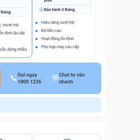
phút
Bảo hành
3 tháng
 tháng
Hiệu năng vượt trội
t, mượt mà
Độ bền cao
ổn định lâu dài
Hoạt động ổn định
Phù hợp máy cao cấp
 cầu dùng nhiều
Gọi ngay
Chat tư vấn
📞
💬
1800 1236
nhanh