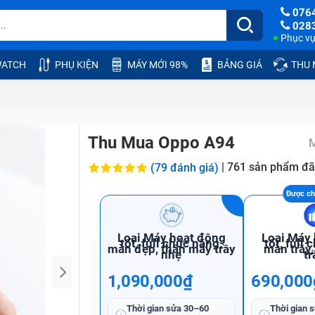
076
028
Phục vụ:
ATCH
PHỤ KIỆN
MÁY MỚI 98%
BẢNG GIÁ
THU
Thu Mua Oppo A94
M
|
761
sản phẩm đã
(79 đánh giá)
Loại Máy hoạt động
Loại Máy
tốt, full chức năng,
tốt, full
màn đẹp, thân máy trầy
màn trầy
nhẹ
tr
1,090,000₫
690,000
Thời gian sửa
30–60
Thời gian 