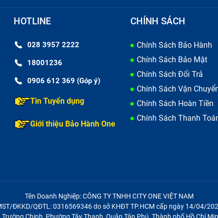
HOTLINE
CHÍNH SÁCH
028 3957 2222
Chính Sách Bảo Hành
Chính Sách Bảo Mật
18001236
Chính Sách Đổi Trả
0906 612 369 (Góp ý)
Chính Sách Vận Chuyể
Tin Tuyển dụng
Chính Sách Hoàn Tiền
Chính Sách Thanh Toá
Giới thiệu Bảo Hành One
Tên Doanh Nghiệp: CÔNG TY TNHH CITY ONE VIỆT NAM
ST/ĐKKD/QĐTL: 0316569346 do sở KHĐT TP.HCM cấp ngày 14/04/20
21 Trường Chinh, Phường Tây Thạnh, Quận Tân Phú, Thành phố Hồ Chí Min