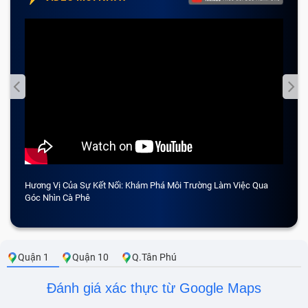
Hương Vị Của Sự Kết Nối: Khám Phá Môi Trường Làm Việc Qua
CẢM 
Góc Nhìn Cà Phê
Quận 1
Quận 10
Q.Tân Phú
Đánh giá xác thực từ Google Maps