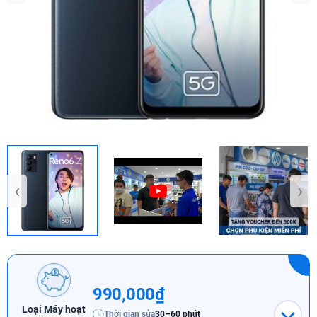
‹
›
990,000₫
Loại Máy hoạt
Thời gian sửa
30–60 phút