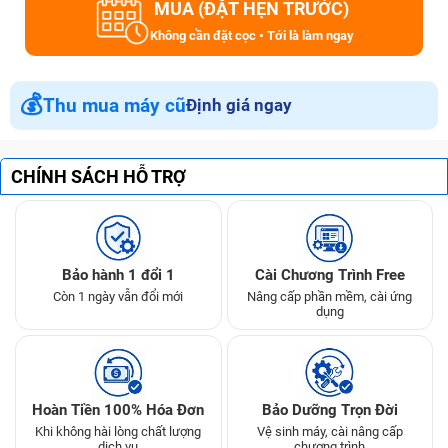
MUA (ĐẶT HẸN TRƯỚC)
Không cần đặt cọc • Tới là làm ngay
💰
Thu mua máy cũ
Định giá ngay
CHÍNH SÁCH HỖ TRỢ
Bảo hành 1 đổi 1
Cài Chương Trình Free
Còn 1 ngày vẫn đổi mới
Nâng cấp phần mềm, cài ứng
dụng
Hoàn Tiền 100% Hóa Đơn
Bảo Dưỡng Trọn Đời
Khi không hài lòng chất lượng
Vệ sinh máy, cài nâng cấp
dịch vụ
chương trình