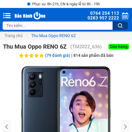
Phục vụ: 8h-21h, CN & ngày lễ từ 8h - 19h
0764 254 113
0283 957 2222
Trang chủ
Thu Mua Oppo RENO 6Z
Thu Mua Oppo RENO 6Z
(
TM2022_636
)
Còn hàng
(79 đánh giá)
|
814
sản phẩm đã bán