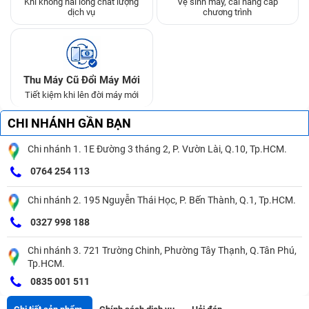
Khi không hài lòng chất lượng
Vệ sinh máy, cài nâng cấp
dịch vụ
chương trình
Thu Máy Cũ Đổi Máy Mới
Tiết kiệm khi lên đời máy mới
CHI NHÁNH GẦN BẠN
Chi nhánh 1. 1E Đường 3 tháng 2, P. Vườn Lài, Q.10, Tp.HCM.
0764 254 113
Chi nhánh 2. 195 Nguyễn Thái Học, P. Bến Thành, Q.1, Tp.HCM.
0327 998 188
Chi nhánh 3. 721 Trường Chinh, Phường Tây Thạnh, Q.Tân Phú,
Tp.HCM.
0835 001 511