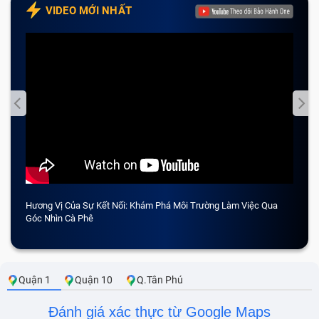
VIDEO MỚI NHẤT
Hương Vị Của Sự Kết Nối: Khám Phá Môi Trường Làm Việc Qua
CẢM 
Góc Nhìn Cà Phê
Quận 1
Quận 10
Q.Tân Phú
Đánh giá xác thực từ Google Maps