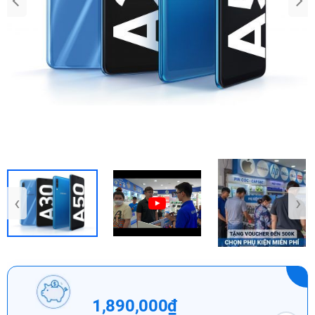
‹
›
1,890,000₫