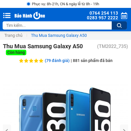
Phục vụ: 8h-21h, CN & ngày lễ từ 8h - 19h
0764 254 113
0283 957 2222
Trang chủ
Thu Mua Samsung Galaxy A50
Thu Mua Samsung Galaxy A50
(
TM2022_735
)
Còn hàng
(79 đánh giá)
|
881
sản phẩm đã bán