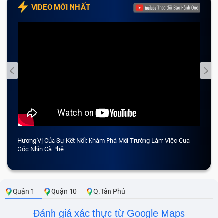
VIDEO MỚI NHẤT
Hương Vị Của Sự Kết Nối: Khám Phá Môi Trường Làm Việc Qua
CẢM 
Góc Nhìn Cà Phê
Quận 1
Quận 10
Q.Tân Phú
Đánh giá xác thực từ Google Maps