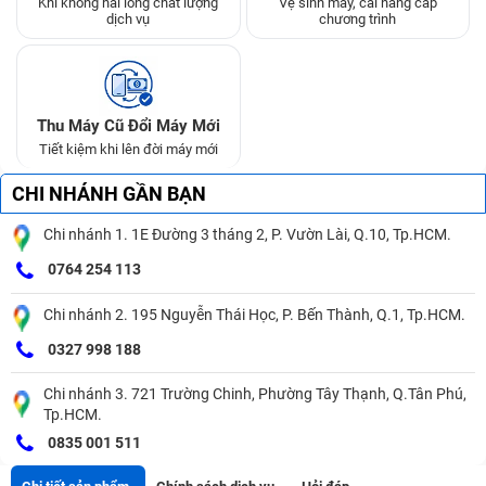
Khi không hài lòng chất lượng
Vệ sinh máy, cài nâng cấp
dịch vụ
chương trình
Thu Máy Cũ Đổi Máy Mới
Tiết kiệm khi lên đời máy mới
CHI NHÁNH GẦN BẠN
Chi nhánh 1. 1E Đường 3 tháng 2, P. Vườn Lài, Q.10, Tp.HCM.
0764 254 113
Chi nhánh 2. 195 Nguyễn Thái Học, P. Bến Thành, Q.1, Tp.HCM.
0327 998 188
Chi nhánh 3. 721 Trường Chinh, Phường Tây Thạnh, Q.Tân Phú,
Tp.HCM.
0835 001 511