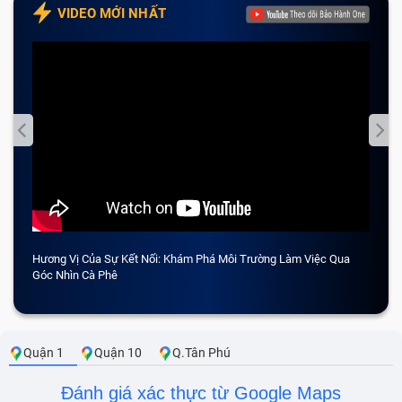
VIDEO MỚI NHẤT
Hương Vị Của Sự Kết Nối: Khám Phá Môi Trường Làm Việc Qua
CẢM 
Góc Nhìn Cà Phê
Quận 1
Quận 10
Q.Tân Phú
Đánh giá xác thực từ Google Maps