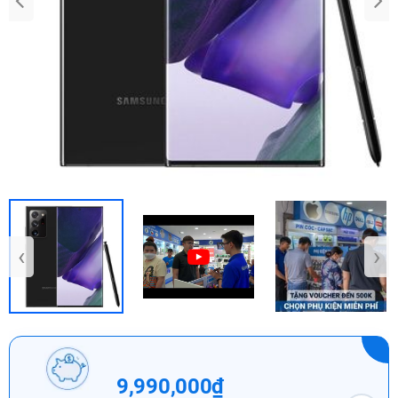
‹
›
9,990,000₫