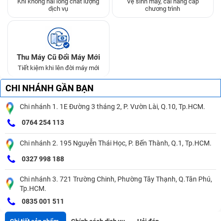
Khi không hài lòng chất lượng
Vệ sinh máy, cài nâng cấp
dịch vụ
chương trình
Thu Máy Cũ Đổi Máy Mới
Tiết kiệm khi lên đời máy mới
CHI NHÁNH GẦN BẠN
Chi nhánh 1. 1E Đường 3 tháng 2, P. Vườn Lài, Q.10, Tp.HCM.
0764 254 113
Chi nhánh 2. 195 Nguyễn Thái Học, P. Bến Thành, Q.1, Tp.HCM.
0327 998 188
Chi nhánh 3. 721 Trường Chinh, Phường Tây Thạnh, Q.Tân Phú,
Tp.HCM.
0835 001 511