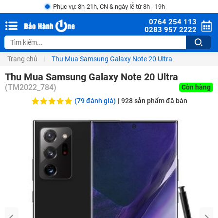
Phục vụ: 8h-21h, CN & ngày lễ từ 8h - 19h
0764 254 113
0283 957 2222
Trang chủ
Thu Mua Samsung Galaxy Note 20 Ultra
Thu Mua Samsung Galaxy Note 20 Ultra
(
TM2022_784
)
Còn hàng
(79 đánh giá)
|
928
sản phẩm đã bán