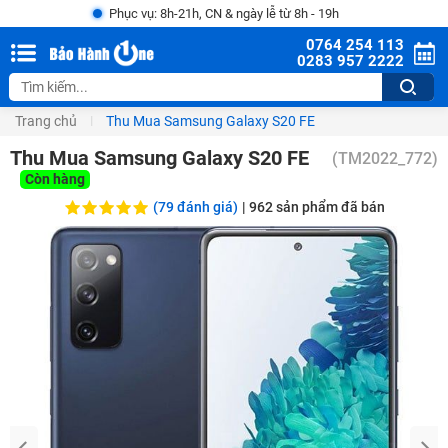
Phục vụ: 8h-21h, CN & ngày lễ từ 8h - 19h
0764 254 113
0283 957 2222
Trang chủ
Thu Mua Samsung Galaxy S20 FE
Thu Mua Samsung Galaxy S20 FE
(
TM2022_772
)
Còn hàng
(79 đánh giá)
|
962
sản phẩm đã bán