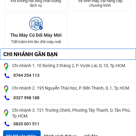
Khi không hài lòng chất lượng
Vệ sinh máy, cài nâng cấp
dịch vụ
chương trình
Thu Máy Cũ Đổi Máy Mới
Tiết kiệm khi lên đời máy mới
CHI NHÁNH GẦN BẠN
Chi nhánh 1. 1E Đường 3 tháng 2, P. Vườn Lài, Q.10, Tp.HCM.
0764 254 113
Chi nhánh 2. 195 Nguyễn Thái Học, P. Bến Thành, Q.1, Tp.HCM.
0327 998 188
Chi nhánh 3. 721 Trường Chinh, Phường Tây Thạnh, Q.Tân Phú,
Tp.HCM.
0835 001 511