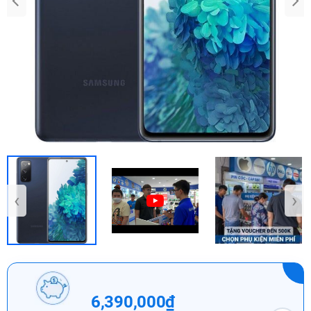
‹
›
6,390,000₫