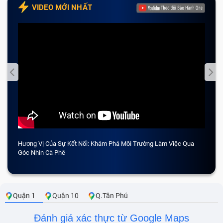
VIDEO MỚI NHẤT
Hương Vị Của Sự Kết Nối: Khám Phá Môi Trường Làm Việc Qua
CẢM 
Góc Nhìn Cà Phê
Quận 1
Quận 10
Q.Tân Phú
Đánh giá xác thực từ Google Maps