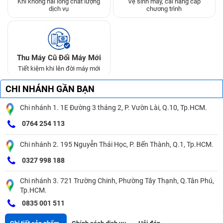
Khi không hài lòng chất lượng
Vệ sinh máy, cài nâng cấp
dịch vụ
chương trình
Thu Máy Cũ Đổi Máy Mới
Tiết kiệm khi lên đời máy mới
CHI NHÁNH GẦN BẠN
Chi nhánh 1. 1E Đường 3 tháng 2, P. Vườn Lài, Q.10, Tp.HCM.
0764 254 113
Chi nhánh 2. 195 Nguyễn Thái Học, P. Bến Thành, Q.1, Tp.HCM.
0327 998 188
Chi nhánh 3. 721 Trường Chinh, Phường Tây Thạnh, Q.Tân Phú,
Tp.HCM.
0835 001 511