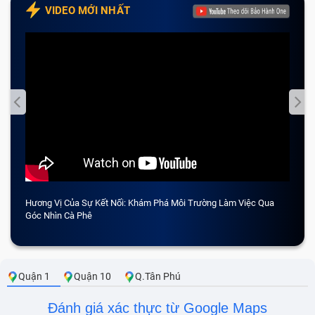
VIDEO MỚI NHẤT
Hương Vị Của Sự Kết Nối: Khám Phá Môi Trường Làm Việc Qua
CẢM 
Góc Nhìn Cà Phê
Quận 1
Quận 10
Q.Tân Phú
Đánh giá xác thực từ Google Maps