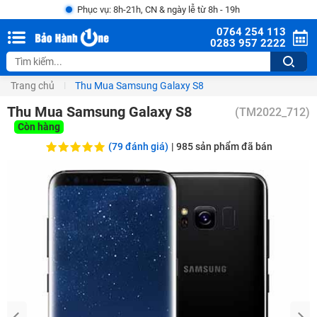
Phục vụ: 8h-21h, CN & ngày lễ từ 8h - 19h
0764 254 113
0283 957 2222
Trang chủ
Thu Mua Samsung Galaxy S8
Thu Mua Samsung Galaxy S8
(
TM2022_712
)
Còn hàng
(79 đánh giá)
|
985
sản phẩm đã bán