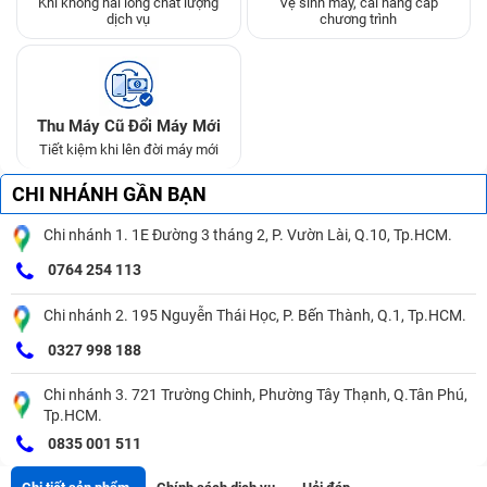
Khi không hài lòng chất lượng
Vệ sinh máy, cài nâng cấp
dịch vụ
chương trình
Thu Máy Cũ Đổi Máy Mới
Tiết kiệm khi lên đời máy mới
CHI NHÁNH GẦN BẠN
Chi nhánh 1. 1E Đường 3 tháng 2, P. Vườn Lài, Q.10, Tp.HCM.
0764 254 113
Chi nhánh 2. 195 Nguyễn Thái Học, P. Bến Thành, Q.1, Tp.HCM.
0327 998 188
Chi nhánh 3. 721 Trường Chinh, Phường Tây Thạnh, Q.Tân Phú,
Tp.HCM.
0835 001 511