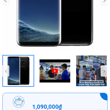
‹
›
1,090,000₫