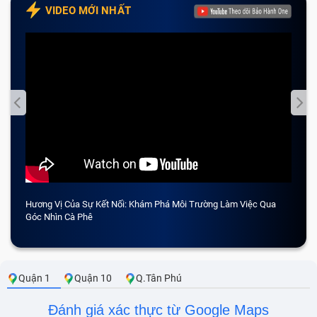
VIDEO MỚI NHẤT
Hương Vị Của Sự Kết Nối: Khám Phá Môi Trường Làm Việc Qua
CẢM 
Góc Nhìn Cà Phê
Quận 1
Quận 10
Q.Tân Phú
Đánh giá xác thực từ Google Maps