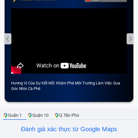
Hương Vị Của Sự Kết Nối: Khám Phá Môi Trường Làm Việc Qua
CẢM 
Góc Nhìn Cà Phê
Quận 1
Quận 10
Q.Tân Phú
Đánh giá xác thực từ Google Maps