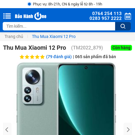
Phục vụ: 8h-21h, CN & ngày lễ từ 8h - 19h
0764 254 113
0283 957 2222
Trang chủ
Thu Mua Xiaomi 12 Pro
Thu Mua Xiaomi 12 Pro
(
TM2022_879
)
Còn hàng
(79 đánh giá)
|
065
sản phẩm đã bán