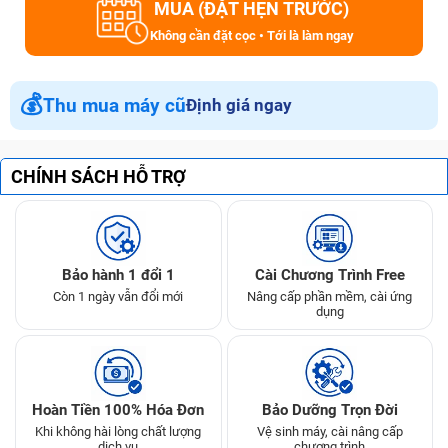
MUA (ĐẶT HẸN TRƯỚC)
Không cần đặt cọc • Tới là làm ngay
💰
Thu mua máy cũ
Định giá ngay
CHÍNH SÁCH HỖ TRỢ
Bảo hành 1 đổi 1
Cài Chương Trình Free
Còn 1 ngày vẫn đổi mới
Nâng cấp phần mềm, cài ứng
dụng
Hoàn Tiền 100% Hóa Đơn
Bảo Dưỡng Trọn Đời
Khi không hài lòng chất lượng
Vệ sinh máy, cài nâng cấp
dịch vụ
chương trình