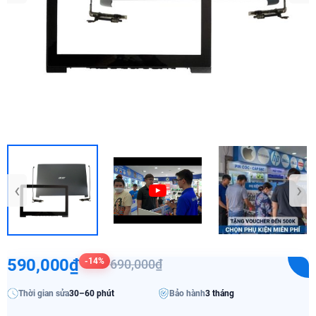
‹
›
590,000₫
-14%
690,000₫
Thời gian sửa
30–60 phút
Bảo hành
3 tháng