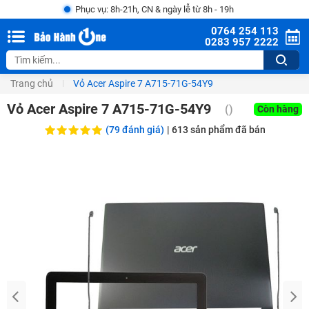
Phục vụ: 8h-21h, CN & ngày lễ từ 8h - 19h
0764 254 113
0283 957 2222
Trang chủ
Vỏ Acer Aspire 7 A715-71G-54Y9
Vỏ Acer Aspire 7 A715-71G-54Y9
(
)
Còn hàng
(79 đánh giá)
|
613
sản phẩm đã bán