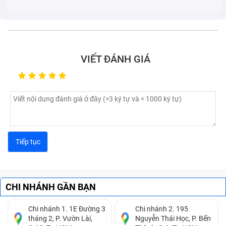
VIẾT ĐÁNH GIÁ
Laptop bị móp, méo gây ảnh hưởng tới thẩm mỹ và các
linh kiện
Những dấu hiệu nhận biết laptop Acer
CHI NHÁNH GẦN BẠN
Aspire 7 A715-71G-54Y9 cần được
Chi nhánh 1. 1E Đường 3
Chi nhánh 2. 195
thay vỏ
tháng 2, P. Vườn Lài,
Nguyễn Thái Học, P. Bến