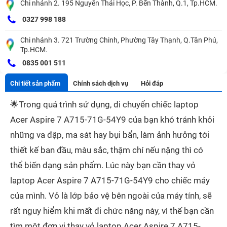
Chi nhánh 2. 195 Nguyễn Thái Học, P. Bến Thành, Q.1, Tp.HCM.
0327 998 188
Chi nhánh 3. 721 Trường Chinh, Phường Tây Thạnh, Q.Tân Phú,
Tp.HCM.
0835 001 511
Chi tiết sản phẩm
Chính sách dịch vụ
Hỏi đáp
🌟
Trong quá trình sử dụng, di chuyển chiếc laptop
Acer Aspire 7 A715-71G-54Y9 của bạn khó tránh khỏi
những va đập, ma sát hay bụi bẩn, làm ảnh hưởng tới
thiết kế ban đầu, màu sắc, thậm chí nếu nặng thì có
thể biến dạng sản phẩm. Lúc này bạn cần thay vỏ
laptop Acer Aspire 7 A715-71G-54Y9 cho chiếc máy
của mình. Vỏ là lớp bảo vệ bên ngoài của máy tính, sẽ
rất nguy hiểm khi mất đi chức năng này, vì thế bạn cần
tìm một đơn vị thay vỏ laptop Acer Aspire 7 A715-