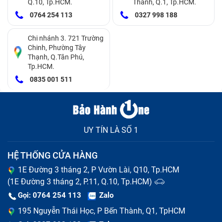
Q.10, Tp.HCM.
Thành, Q.1, Tp.HCM.
Vỏ laptop được chế tạo từ những vật liệu bằng hợp
0764 254 113
0327 998 188
kim nhôm, có độ bền rất cao, có thể chống chịu được
một số tác động ngoại lực để bảo vệ máy, với những
Chi nhánh 3. 721 Trường
Chinh, Phường Tây
chất liệu nhựa có thể vẫn có thể tốt khi giữ gìn cẩn
Thạnh, Q.Tân Phú,
Tp.HCM.
thận. Nhưng, điều đó không có nghĩa là vỏ máy không
0835 001 511
gặp sự cố, vậy khi nào bạn cần thay vỏ máy tính Acer
Aspire 7 A715-71G-54Y9 mới? Bạn nên thay vỏ mới
khi gặp những trường hợp sau:
UY TÍN LÀ SỐ 1
Vỏ máy laptop bị móp méo do va chạm mạnh, ảnh
hưởng tới các bộ phận khác của máy.
HỆ THỐNG CỬA HÀNG
Vỏ laptop Acer Aspire 7 A715-71G-54Y9 bị nứt do
rơi đập.
1E Đường 3 tháng 2, P Vườn Lài, Q10, Tp.HCM
Vỏ máy bị biến dạng do tiếp xúc với nhiệt độ cao.
(1E Đường 3 tháng 2, P.11, Q.10, Tp.HCM)
Gọi: 0764 254 113
Zalo
195 Nguyễn Thái Học, P Bến Thành, Q1, TpHCM