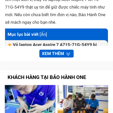
71G-54Y9 thật uy tín để giữ được chiếc máy tính như
mới. Nếu còn chưa biết tìm đơn vị nào, Bảo Hành One
sẽ mách ngay cho bạn nhé.
Mục lục bài viết
[
Ẩn
]
Vỏ laptop Acer Aspire 7 A715-71G-54Y9 bị
vỡ ảnh hưởng tới tình trạng máy như thế nào?
XEM THÊM
Những dấu hiệu nhận biết laptop Acer Aspire 7
A715-71G-54Y9 cần được thay vỏ
Thay vỏ laptop Acer Aspire 7 A715-71G-54Y9
KHÁCH HÀNG TẠI BẢO HÀNH ONE
nhanh chóng và chất lượng tại Bảo Hành One
Quy trình thay vỏ laptop Acer Aspire 7 A715-
71G-54Y9 tại Bảo Hành One
Cách giữ cho vỏ laptop Acer Aspire 7 A715-
71G-54Y9 không bị trầy xước sau khi thay mới