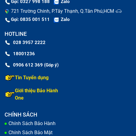
Gọi: 0327 998 188
Zalo
721 Trường Chinh, P.Tây Thạnh, Q.Tân Phú,HCM
Gọi: 0835 001 511
Zalo
HOTLINE
028 3957 2222
18001236
0906 612 369 (Góp ý)
Tin Tuyển dụng
Nguyên nhân khiến vỏ laptop bị móp méo, vỡ.
Bạn muốn thay vỏ để chiếc laptop Acer Aspire 7
Giới thiệu Bảo Hành
A715-71G-54Y9 của bạn mới hơn.
One
Thay vỏ laptop Acer Aspire 7 A715-
CHÍNH SÁCH
71G-54Y9 nhanh chóng và chất lượng
Chính Sách Bảo Hành
tại Bảo Hành One
Chính Sách Bảo Mật