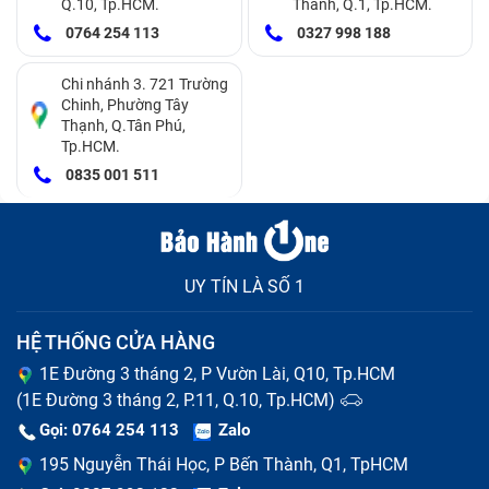
Q.10, Tp.HCM.
Thành, Q.1, Tp.HCM.
Vỏ laptop được chế tạo từ những vật liệu bằng hợp
0764 254 113
0327 998 188
kim nhôm, có độ bền rất cao, có thể chống chịu được
một số tác động ngoại lực để bảo vệ máy, với những
Chi nhánh 3. 721 Trường
Chinh, Phường Tây
chất liệu nhựa có thể vẫn có thể tốt khi giữ gìn cẩn
Thạnh, Q.Tân Phú,
Tp.HCM.
thận. Nhưng, điều đó không có nghĩa là vỏ máy không
0835 001 511
gặp sự cố, vậy khi nào bạn cần thay vỏ máy tính Asus
TUF Gaming FX505DY mới? Bạn nên thay vỏ mới khi
gặp những trường hợp sau:
UY TÍN LÀ SỐ 1
Vỏ máy laptop bị móp méo do va chạm mạnh, ảnh
hưởng tới các bộ phận khác của máy.
HỆ THỐNG CỬA HÀNG
Vỏ laptop Asus TUF Gaming FX505DY bị nứt do rơi
đập.
1E Đường 3 tháng 2, P Vườn Lài, Q10, Tp.HCM
Vỏ máy bị biến dạng do tiếp xúc với nhiệt độ cao.
(1E Đường 3 tháng 2, P.11, Q.10, Tp.HCM)
Gọi: 0764 254 113
Zalo
195 Nguyễn Thái Học, P Bến Thành, Q1, TpHCM