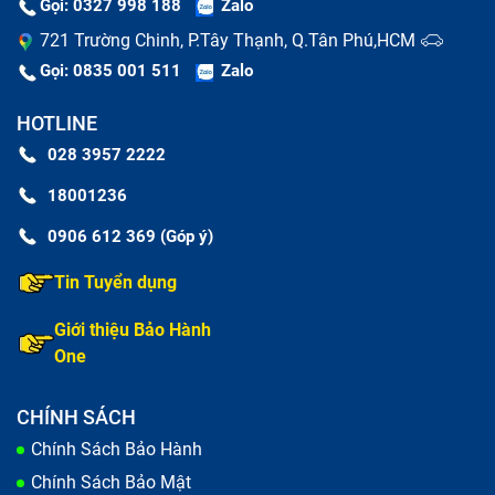
Gọi: 0327 998 188
Zalo
721 Trường Chinh, P.Tây Thạnh, Q.Tân Phú,HCM
Gọi: 0835 001 511
Zalo
HOTLINE
028 3957 2222
18001236
0906 612 369 (Góp ý)
Tin Tuyển dụng
Nguyên nhân khiến vỏ laptop bị móp méo, vỡ.
Bạn muốn thay vỏ để chiếc laptop Asus TUF
Giới thiệu Bảo Hành
Gaming FX505DY của bạn mới hơn.
One
Thay vỏ laptop Asus TUF Gaming
CHÍNH SÁCH
FX505DY nhanh chóng và chất lượng
Chính Sách Bảo Hành
tại Bảo Hành One
Chính Sách Bảo Mật