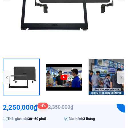
‹
›
2,250,000₫
-4%
2,350,000₫
Thời gian sửa
30–60 phút
Bảo hành
3 tháng