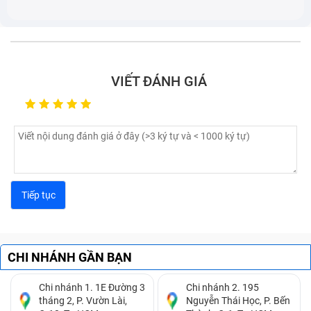
VIẾT ĐÁNH GIÁ
Laptop bị móp, méo gây ảnh hưởng tới thẩm mỹ và các
linh kiện
Những dấu hiệu nhận biết laptop Asus
CHI NHÁNH GẦN BẠN
TUF Gaming FX505DY cần được thay
Chi nhánh 1. 1E Đường 3
Chi nhánh 2. 195
vỏ
tháng 2, P. Vườn Lài,
Nguyễn Thái Học, P. Bến