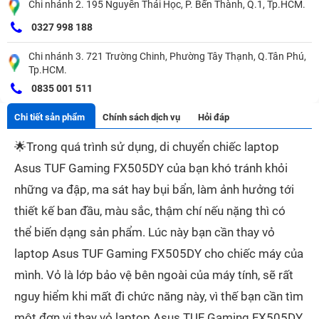
Chi nhánh 2. 195 Nguyễn Thái Học, P. Bến Thành, Q.1, Tp.HCM.
0327 998 188
Chi nhánh 3. 721 Trường Chinh, Phường Tây Thạnh, Q.Tân Phú,
Tp.HCM.
0835 001 511
Chi tiết sản phẩm
Chính sách dịch vụ
Hỏi đáp
🌟
Trong quá trình sử dụng, di chuyển chiếc laptop
Asus TUF Gaming FX505DY của bạn khó tránh khỏi
những va đập, ma sát hay bụi bẩn, làm ảnh hưởng tới
thiết kế ban đầu, màu sắc, thậm chí nếu nặng thì có
thể biến dạng sản phẩm. Lúc này bạn cần thay vỏ
laptop Asus TUF Gaming FX505DY cho chiếc máy của
mình. Vỏ là lớp bảo vệ bên ngoài của máy tính, sẽ rất
nguy hiểm khi mất đi chức năng này, vì thế bạn cần tìm
một đơn vị thay vỏ laptop Asus TUF Gaming FX505DY