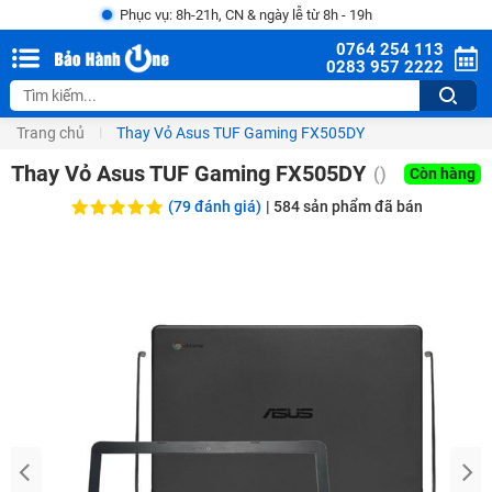
Phục vụ: 8h-21h, CN & ngày lễ từ 8h - 19h
0764 254 113
0283 957 2222
Trang chủ
Thay Vỏ Asus TUF Gaming FX505DY
Thay Vỏ Asus TUF Gaming FX505DY
(
)
Còn hàng
(79 đánh giá)
|
584
sản phẩm đã bán