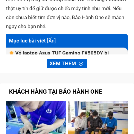
thật uy tín để giữ được chiếc máy tính như mới. Nếu
còn chưa biết tìm đơn vị nào, Bảo Hành One sẽ mách
ngay cho bạn nhé.
Mục lục bài viết
[
Ẩn
]
Vỏ laptop Asus TUF Gaming FX505DY bị
vỡ ảnh hưởng tới tình trạng máy như thế nào?
XEM THÊM
Những dấu hiệu nhận biết laptop Asus TUF
Gaming FX505DY cần được thay vỏ
Thay vỏ laptop Asus TUF Gaming FX505DY
KHÁCH HÀNG TẠI BẢO HÀNH ONE
nhanh chóng và chất lượng tại Bảo Hành One
Quy trình thay vỏ laptop Asus TUF Gaming
FX505DY tại Bảo Hành One
Cách giữ cho vỏ laptop Asus TUF Gaming
FX505DY không bị trầy xước sau khi thay mới