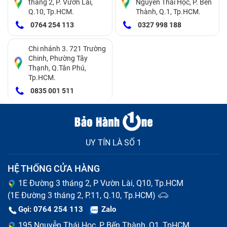
tháng 2, P. Vườn Lài,
Nguyễn Thái Học, P. Bến
Q.10, Tp.HCM.
Thành, Q.1, Tp.HCM.
Vỏ laptop được chế tạo từ những vật liệu bằng hợp
0764 254 113
0327 998 188
kim nhôm, có độ bền rất cao, có thể chống chịu được
một số tác động ngoại lực để bảo vệ máy, với những
Chi nhánh 3. 721 Trường
Chinh, Phường Tây
chất liệu nhựa có thể vẫn có thể tốt khi giữ gìn cẩn
Thạnh, Q.Tân Phú,
Tp.HCM.
thận. Nhưng, điều đó không có nghĩa là vỏ máy không
0835 001 511
gặp sự cố, vậy khi nào bạn cần thay vỏ máy tính Dell
Inspiron 13 7359-C3I7115 mới? Bạn nên thay vỏ mới
khi gặp những trường hợp sau:
UY TÍN LÀ SỐ 1
Vỏ máy laptop bị móp méo do va chạm mạnh, ảnh
hưởng tới các bộ phận khác của máy.
HỆ THỐNG CỬA HÀNG
Vỏ laptop Dell Inspiron 13 7359-C3I7115 bị nứt do
rơi đập.
1E Đường 3 tháng 2, P Vườn Lài, Q10, Tp.HCM
Vỏ máy bị biến dạng do tiếp xúc với nhiệt độ cao.
(1E Đường 3 tháng 2, P.11, Q.10, Tp.HCM)
Gọi: 0764 254 113
Zalo
195 Nguyễn Thái Học, P Bến Thành, Q1, TpHCM