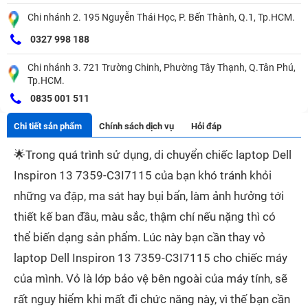
Chi nhánh 2. 195 Nguyễn Thái Học, P. Bến Thành, Q.1, Tp.HCM.
0327 998 188
Chi nhánh 3. 721 Trường Chinh, Phường Tây Thạnh, Q.Tân Phú,
Tp.HCM.
0835 001 511
Chi tiết sản phẩm
Chính sách dịch vụ
Hỏi đáp
🌟
Trong quá trình sử dụng, di chuyển chiếc laptop Dell
Inspiron 13 7359-C3I7115 của bạn khó tránh khỏi
những va đập, ma sát hay bụi bẩn, làm ảnh hưởng tới
thiết kế ban đầu, màu sắc, thậm chí nếu nặng thì có
thể biến dạng sản phẩm. Lúc này bạn cần thay vỏ
laptop Dell Inspiron 13 7359-C3I7115 cho chiếc máy
của mình. Vỏ là lớp bảo vệ bên ngoài của máy tính, sẽ
rất nguy hiểm khi mất đi chức năng này, vì thế bạn cần