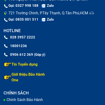
Gọi: 0327 998 188
Zalo
721 Trường Chinh, P.Tây Thạnh, Q.Tân Phú,HCM
Gọi: 0835 001 511
Zalo
HOTLINE
028 3957 2222
18001236
0906 612 369 (Góp ý)
Tin Tuyển dụng
Nguyên nhân khiến vỏ laptop bị móp méo, vỡ.
Bạn muốn thay vỏ để chiếc laptop Dell Inspiron 13
Giới thiệu Bảo Hành
7359-C3I7115 của bạn mới hơn.
One
Thay vỏ laptop Dell Inspiron 13 7359-
CHÍNH SÁCH
C3I7115 nhanh chóng và chất lượng tại
Chính Sách Bảo Hành