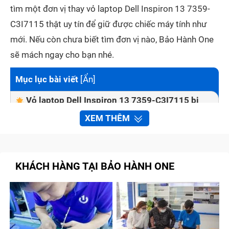
tìm một đơn vị thay vỏ laptop Dell Inspiron 13 7359-
C3I7115 thật uy tín để giữ được chiếc máy tính như
mới. Nếu còn chưa biết tìm đơn vị nào, Bảo Hành One
sẽ mách ngay cho bạn nhé.
Mục lục bài viết
[
Ẩn
]
Vỏ laptop Dell Inspiron 13 7359-C3I7115 bị
vỡ ảnh hưởng tới tình trạng máy như thế nào?
XEM THÊM
Những dấu hiệu nhận biết laptop Dell Inspiron
13 7359-C3I7115 cần được thay vỏ
Thay vỏ laptop Dell Inspiron 13 7359-C3I7115
KHÁCH HÀNG TẠI BẢO HÀNH ONE
nhanh chóng và chất lượng tại Bảo Hành One
Quy trình thay vỏ laptop Dell Inspiron 13
7359-C3I7115 tại Bảo Hành One
Cách giữ cho vỏ laptop Dell Inspiron 13 7359-