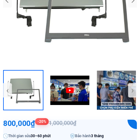
‹
›
800,000₫
-20%
1,000,000₫
Thời gian sửa
30–60 phút
Bảo hành
3 tháng