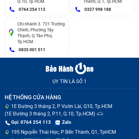
Q.10, Tp.HCM.
Thành, Q.1, Tp.HCM.
0764 254 113
0327 998 188
Chi nhánh 3. 721 Trường
Chinh, Phường Tây
Thạnh, Q.Tân Phú,
Tp.HCM.
0835 001 511
UY TÍN LÀ SỐ 1
HỆ THỐNG CỬA HÀNG
1E Đường 3 tháng 2, P Vườn Lài, Q10, Tp.HCM
(1E Đường 3 tháng 2, P.11, Q.10, Tp.HCM)
Gọi: 0764 254 113
Zalo
195 Nguyễn Thái Học, P Bến Thành, Q1, TpHCM