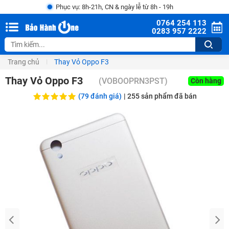
Phục vụ: 8h-21h, CN & ngày lễ từ 8h - 19h
0764 254 113
0283 957 2222
Trang chủ
Thay Vỏ Oppo F3
Thay Vỏ Oppo F3
(
VOBOOPRN3PST
)
Còn hàng
(79 đánh giá)
|
255
sản phẩm đã bán