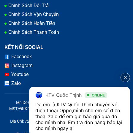
Chính Sách Đổi Trả
Chính Sách Vận Chuyển
Chính Sách Hoàn Tiền
Chính Sách Thanh Toán
KẾT NỐI SOCIAL
Facebook
Instagram
Youtube
Zalo
KTV Quốc Thịnh
ONLINE
Tên Doanh Nghiệp: CÔNG TY TNHH CITY ONE VIỆT NAM
Dạ em là KTV Quốc Thịnh chuyên vỏ 
MST/ĐKKD/QĐTL: 0316569346 do sở KHĐT TP.HCM cấp ngày
điện thoại Oppo,mình cho em số điện 
14/04/2023
thoại zalo để em gửi báo giá qua đó 
Địa Chỉ: 721 Trường Chinh, Phường Tây Thạnh, Quận Tân Phú,
cho mình nha. Em tra đơn hàng báo lại 
Thành phố Hồ Chí Minh, Việt Nam
cho mình ngay ạ