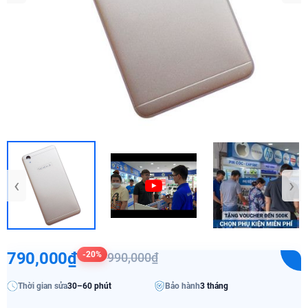
‹
›
790,000₫
-20%
990,000₫
Thời gian sửa
30–60 phút
Bảo hành
3 tháng