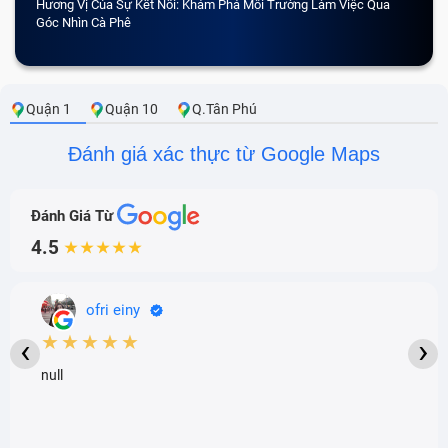
Hương Vị Của Sự Kết Nối: Khám Phá Môi Trường Làm Việc Qua
CẢM 
Góc Nhìn Cà Phê
Quận 1
Quận 10
Q.Tân Phú
Đánh giá xác thực từ Google Maps
Đánh Giá Từ
4.5
★★★★★
ofri einy
★★★★★
‹
›
null