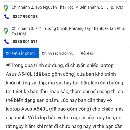
Chi nhánh 2. 195 Nguyễn Thái Học, P. Bến Thành, Q.1, Tp.HCM.
0327 998 188
Chi nhánh 3. 721 Trường Chinh, Phường Tây Thạnh, Q.Tân Phú,
Tp.HCM.
0835 001 511
Chi tiết sản phẩm
Chính sách dịch vụ
Hỏi đáp
🌟
Trong quá trình sử dụng, di chuyển chiếc laptop
Asus A540L (đã bao gồm công) của bạn khó tránh
khỏi những va đập, ma sát hay bụi bẩn, làm ảnh hưởng
tới thiết kế ban đầu, màu sắc, thậm chí nếu nặng thì có
thể biến dạng sản phẩm. Lúc này bạn cần thay vỏ
laptop Asus A540L (đã bao gồm công) cho chiếc máy
của mình. Vỏ là lớp bảo vệ bên ngoài của máy tính, sẽ
rất nguy hiểm khi mất đi chức năng này, vì thế bạn cần