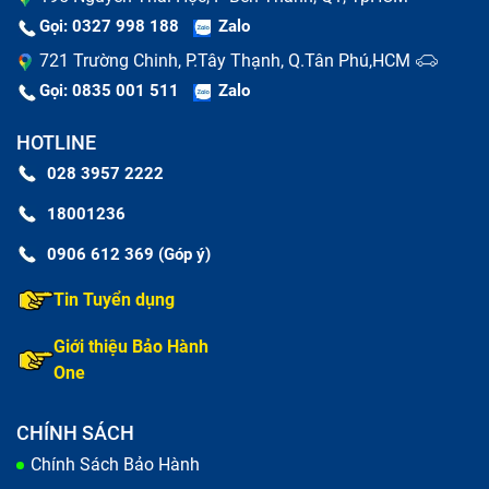
Gọi: 0327 998 188
Zalo
721 Trường Chinh, P.Tây Thạnh, Q.Tân Phú,HCM
Gọi: 0835 001 511
Zalo
HOTLINE
028 3957 2222
18001236
0906 612 369 (Góp ý)
Tin Tuyển dụng
Nguyên nhân khiến vỏ laptop bị móp méo, vỡ.
Bạn muốn thay vỏ để chiếc laptop Asus A540L (đã
Giới thiệu Bảo Hành
bao gồm công) của bạn mới hơn.
One
Thay vỏ laptop Asus A540L (đã bao
CHÍNH SÁCH
gồm công) nhanh chóng và chất lượng
Chính Sách Bảo Hành