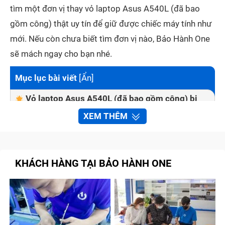
tìm một đơn vị thay vỏ laptop Asus A540L (đã bao
gồm công) thật uy tín để giữ được chiếc máy tính như
mới. Nếu còn chưa biết tìm đơn vị nào, Bảo Hành One
sẽ mách ngay cho bạn nhé.
Mục lục bài viết
[
Ẩn
]
Vỏ laptop Asus A540L (đã bao gồm công) bị
vỡ ảnh hưởng tới tình trạng máy như thế nào?
XEM THÊM
Những dấu hiệu nhận biết laptop Asus A540L
(đã bao gồm công) cần được thay vỏ
Thay vỏ laptop Asus A540L (đã bao gồm công)
KHÁCH HÀNG TẠI BẢO HÀNH ONE
nhanh chóng và chất lượng tại Bảo Hành One
Quy trình thay vỏ laptop Asus A540L (đã bao
gồm công) tại Bảo Hành One
Cách giữ cho vỏ laptop Asus A540L (đã bao