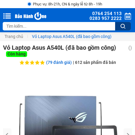
Phục vụ: 8h-21h, CN & ngày lễ từ 8h - 19h
0764 254 113
0283 957 2222
Trang chủ
Vỏ Laptop Asus A540L (đã bao gồm công)
Vỏ Laptop Asus A540L (đã bao gồm công)
(
)
Còn hàng
(79 đánh giá)
|
612
sản phẩm đã bán