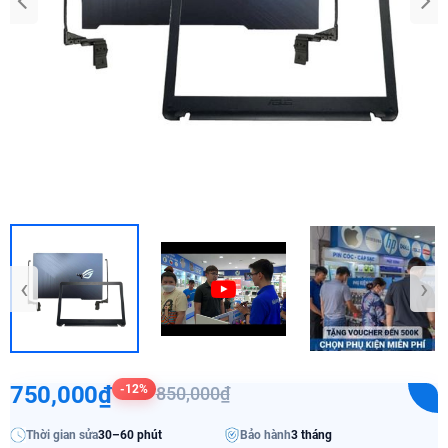
‹
›
750,000₫
-12%
850,000₫
Thời gian sửa
30–60 phút
Bảo hành
3 tháng