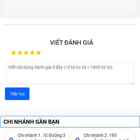
tiêu chuẩn để bảo vệ các linh kiện bên trong máu.
VIẾT ĐÁNH GIÁ
Laptop bị móp, méo gây ảnh hưởng tới thẩm mỹ và các
linh kiện
Những dấu hiệu nhận biết laptop Asus
CHI NHÁNH GẦN BẠN
A540L (đã bao gồm công) cần được
Chi nhánh 1. 1E Đường 3
Chi nhánh 2. 195
thay vỏ