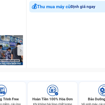
💰
Thu mua máy cũ
Định giá ngay
Bảo Hành One
›
g Trình Free
Hoàn Tiền 100% Hóa Đơn
Bảo Dưỡng
n mềm, cài ứng
Khi không hài lòng chất lượng
Vệ sinh máy, cài