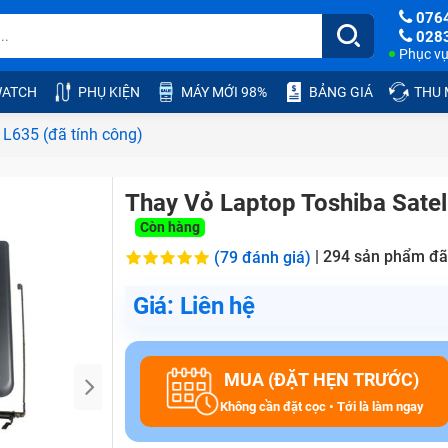
076
028
Phục vụ:
ATCH
PHỤ KIỆN
MÁY MỚI 98%
BẢNG GIÁ
THU
 L635 (đã tính công)
Thay Vỏ Laptop Toshiba Satell
Còn hàng
|
294
sản phẩm đã
(79 đánh giá)
Giá: Liên hệ
MUA (ĐẶT HẸN TRƯỚC)
Không cần đặt cọc • Tới là làm ngay