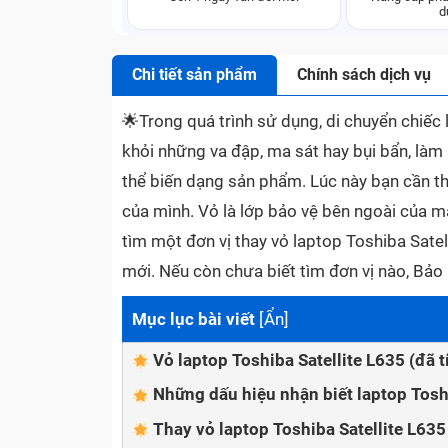
d
Chi tiết sản phẩm
Chính sách dịch vụ
🌟
Trong quá trình sử dụng, di chuyển chiếc 
khỏi những va đập, ma sát hay bụi bẩn, làm 
thể biến dạng sản phẩm. Lúc này bạn cần th
của mình. Vỏ là lớp bảo vệ bên ngoài của má
tìm một đơn vị thay vỏ laptop Toshiba Satel
mới. Nếu còn chưa biết tìm đơn vị nào, Bả
Mục lục bài viết
[
Ẩn
]
Vỏ laptop Toshiba Satellite L635 (đã 
Những dấu hiệu nhận biết laptop Toshi
Thay vỏ laptop Toshiba Satellite L63