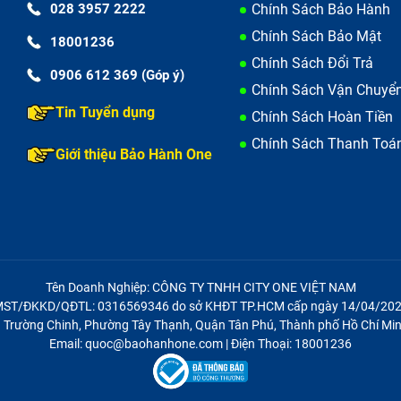
028 3957 2222
Chính Sách Bảo Hành
Chính Sách Bảo Mật
18001236
Chính Sách Đổi Trả
0906 612 369 (Góp ý)
Chính Sách Vận Chuyể
Tin Tuyển dụng
Chính Sách Hoàn Tiền
Chính Sách Thanh Toá
Giới thiệu Bảo Hành One
, vỡ.
a Satellite L635 (đã tính công) của bạn mới hơn.
lite L635 (đã tính công) nhanh chóng và
Tên Doanh Nghiệp: CÔNG TY TNHH CITY ONE VIỆT NAM
ST/ĐKKD/QĐTL: 0316569346 do sở KHĐT TP.HCM cấp ngày 14/04/20
21 Trường Chinh, Phường Tây Thạnh, Quận Tân Phú, Thành phố Hồ Chí Min
Email: quoc@baohanhone.com | Điện Thoại: 18001236
công) là một trong những cấu trúc được nghiên cứu và sản x
ể đáp ứng nhu cầu đảm bảo tối đa các linh kiện điện tử bên