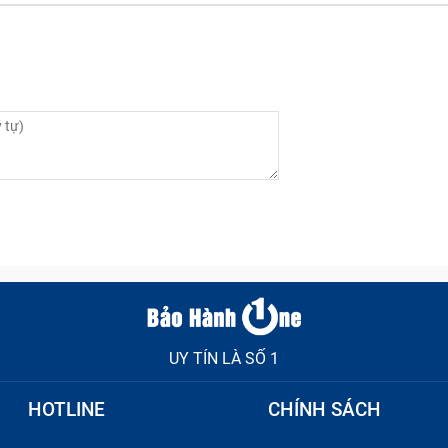
 công) bị nứt do rơi đập.
t độ cao.
UY TÍN LÀ SỐ 1
HOTLINE
CHÍNH SÁCH