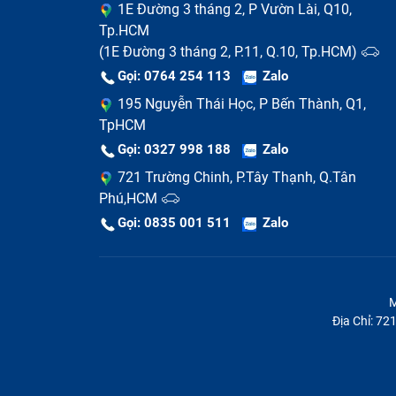
1E Đường 3 tháng 2, P Vườn Lài, Q10,
Tp.HCM
(1E Đường 3 tháng 2, P.11, Q.10, Tp.HCM)
Gọi: 0764 254 113
Zalo
195 Nguyễn Thái Học, P Bến Thành, Q1,
TpHCM
Gọi: 0327 998 188
Zalo
721 Trường Chinh, P.Tây Thạnh, Q.Tân
Phú,HCM
Nguyên nhân khiến vỏ laptop bị móp méo
Gọi: 0835 001 511
Zalo
Bạn muốn thay vỏ để chiếc laptop Toshib
Thay vỏ laptop Toshiba Satel
lượng tại Bảo Hành One
M
Địa Chỉ: 7
Vỏ laptop Toshiba Satellite L635 (đã tính 
kết cấu bền chắc và dẻo dai nhất, để có th