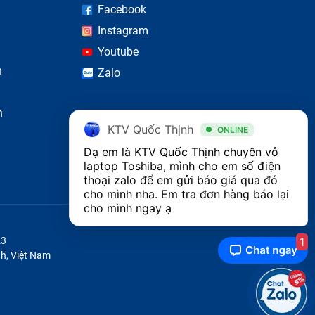
Facebook
Instagram
Youtube
n
Zalo
n
KTV Quốc Thịnh
ONLINE
Dạ em là KTV Quốc Thịnh chuyên vỏ 
laptop Toshiba, mình cho em số điện 
thoại zalo để em gửi báo giá qua đó 
cho mình nha. Em tra đơn hàng báo lại 
cho mình ngay ạ
 chất
1
23
h, Việt Nam
uất với
 trong.