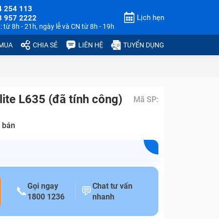
4 254 113
Lịch hẹn
3 957 2222
 từ 8h - 21h, ngày lễ và CN từ 8h - 19h
 MUA
CHIA SẺ
LIÊN HỆ
TUYỂN DỤNG
ite L635 (đã tính công)
Mã SP:
 bán
Gọi ngay
Chat tư vấn
📞
💬
1800 1236
nhanh