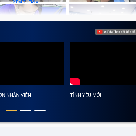
n ép dễ dàng khiến những bộ phận bên trong bị hư hỏng n
XEM THÊM
ố bị đổ hóa chất vào vỏ máy khiến vỏ máy xuất hiện các vết
ên thay vỏ laptop Toshiba Satellite L635 (đã tính công) khô
đủ tiêu chuẩn để bảo vệ các linh kiện bên trong máu.
ƠN NHÂN VIÊN
TÌNH YÊU MỚI