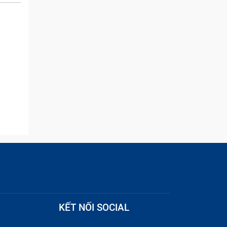
and they were able to
quickly remove the ads :)
KẾT NỐI SOCIAL