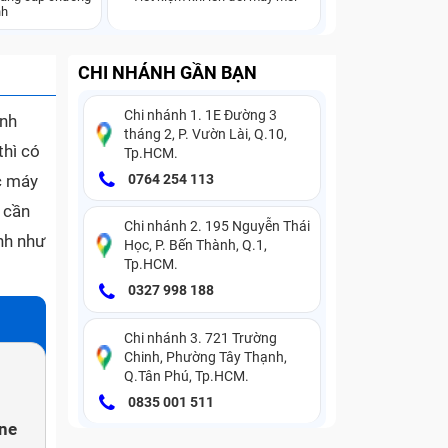
nh
CHI NHÁNH GẦN BẠN
Chi nhánh 1. 1E Đường 3
ánh
tháng 2, P. Vườn Lài, Q.10,
thì có
Tp.HCM.
c máy
0764 254 113
n cần
Chi nhánh 2. 195 Nguyễn Thái
ính như
Học, P. Bến Thành, Q.1,
Tp.HCM.
0327 998 188
Chi nhánh 3. 721 Trường
Chinh, Phường Tây Thạnh,
Q.Tân Phú, Tp.HCM.
0835 001 511
One