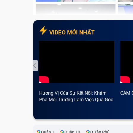
không thể hoạt động bình thường. Nó chè
thời gian dài không sửa chữa được.
Sau một thời gian dài sử dụng hoặc do sự c
ố, mài mòn,… lúc này bạn cần cân nhắc có n
VIDEO MỚI NHẤT
nó không những mất thẩm mỹ mà còn không 
Hương Vị Của Sự Kết Nối: Khám
CẢM 
Phá Môi Trường Làm Việc Qua Góc
Nhìn Cà Phê
Quận 1
Quận 10
Q.Tân Phú