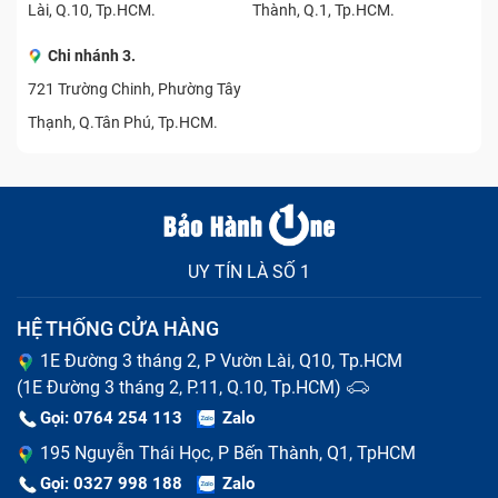
Lài, Q.10, Tp.HCM.
Thành, Q.1, Tp.HCM.
Chi nhánh 3.
Những dịch vụ sửa chữa điện thoại Xiaomi
721 Trường Chinh, Phường Tây
tại Bảo Hành One
Thạnh, Q.Tân Phú, Tp.HCM.
Để đáp ứng đầy đủ nhu cầu của khách hàng. Bảo Hành
One mang đến những dịch vụ sửa chữa điện thoại
Xiaomi đa dạng và chuyên nghiệp. Mỗi dịch vụ đều
được thực hiện minh bạch, sử dụng linh kiện chất lượng
UY TÍN LÀ SỐ 1
và đảm bảo quy trình kỹ thuật rõ ràng, giúp thiết bị của
bạn được khắc phục nhanh chóng và an toàn.
HỆ THỐNG CỬA HÀNG
Thay màn hình Xiaomi
1E Đường 3 tháng 2, P Vườn Lài, Q10, Tp.HCM
(1E Đường 3 tháng 2, P.11, Q.10, Tp.HCM)
Khi màn hình Xiaomi bị nứt vỡ, liệt cảm ứng, sọc hiển thị
Gọi: 0764 254 113
Zalo
hoặc bị mờ, việc sử dụng máy sẽ trở nên bất tiện, thậm
chí không thể thao tác được. Trong trường hợp này,
195 Nguyễn Thái Học, P Bến Thành, Q1, TpHCM
thay màn hình Xiaomi là giải pháp cần thiết để khôi
Gọi: 0327 998 188
Zalo