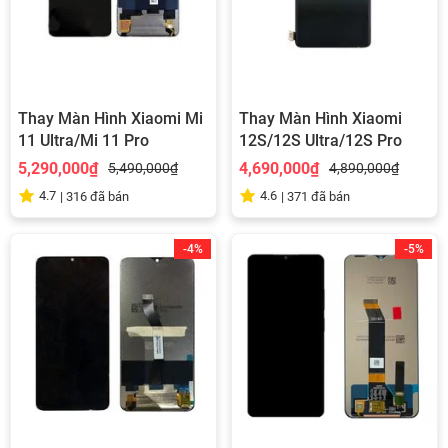
Thay Màn Hình Xiaomi Mi
Thay Màn Hình Xiaomi
11 Ultra/Mi 11 Pro
12S/12S Ultra/12S Pro
5,290,000₫
4,690,000₫
5,490,000₫
4,890,000₫
4.7
4.6
|
316
đã bán
|
371
đã bán
-4%
-5%