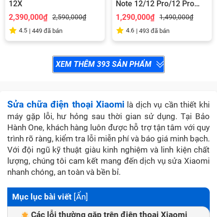
12X
Note 12/12 Pro/12 Pro
Plus/12 5G
2,390,000₫
1,290,000₫
2,590,000₫
1,490,000₫
4.5
4.6
|
449
đã bán
|
493
đã bán
XEM THÊM
393
SẢN PHẨM
Sửa chữa điện thoại Xiaomi
là dịch vụ cần thiết khi
máy gặp lỗi, hư hỏng sau thời gian sử dụng. Tại Bảo
Hành One, khách hàng luôn được hỗ trợ tận tâm với quy
trình rõ ràng, kiểm tra lỗi miễn phí và báo giá minh bạch.
Với đội ngũ kỹ thuật giàu kinh nghiệm và linh kiện chất
lượng, chúng tôi cam kết mang đến dịch vụ sửa Xiaomi
nhanh chóng, an toàn và bền bỉ.
Mục lục bài viết
[
Ẩn
]
Các lỗi thường gặp trên điện thoại Xiaomi