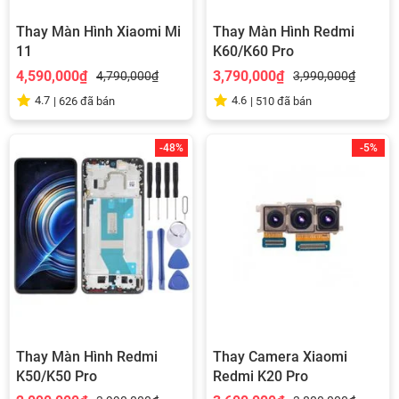
Thay Màn Hình Xiaomi Mi
Thay Màn Hình Redmi
11
K60/K60 Pro
4,590,000₫
3,790,000₫
4,790,000₫
3,990,000₫
4.7
4.6
|
626
đã bán
|
510
đã bán
-48%
-5%
Thay Màn Hình Redmi
Thay Camera Xiaomi
K50/K50 Pro
Redmi K20 Pro