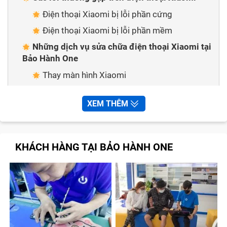
Điện thoại Xiaomi bị lỗi phần cứng
Điện thoại Xiaomi bị lỗi phần mềm
Những dịch vụ sửa chữa điện thoại Xiaomi tại
Bảo Hành One
Thay màn hình Xiaomi
Thay mặt kính Xiaomi
XEM THÊM
Thay pin Xiaomi
Thay vỏ Xiaomi
Cung cấp sạc, adapter Xiaomi chất lượng
KHÁCH HÀNG TẠI BẢO HÀNH ONE
Dịch vụ sửa chữa điện thoại Xiaomi khác
Quy trình sửa chữa điện thoại Xiaomi nhanh
chóng tại Bảo Hành One
Bảo Hành One - Địa chỉ sửa chữa điện thoại
Xiaomi nhanh chóng