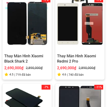
-7%
-7%
Thay Màn Hình Xiaomi
Thay Màn Hình Xiaomi
Black Shark 2
Redmi 2 Pro
2,690,000₫
2,690,000₫
2,890,000₫
2,890,000₫
4.5
4.6
|
719
đã bán
|
740
đã bán
-7%
-11%