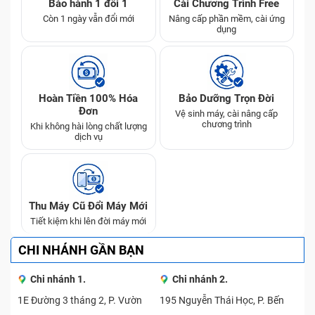
thao tác trên một số vị trí cụ thể, đặc biệt là góc cạnh
Bảo hành 1 đổi 1
Cài Chương Trình Free
viền của điện thoại Xiaomi là một trong những lỗi phổ
Còn 1 ngày vẫn đổi mới
Nâng cấp phần mềm, cài ứng
dụng
biến nhất.
Tương tự, sự ngắt kết nối Wifi yếu và đột ngột có thể
là do xung đột phần mềm, lỗi của IP Wifi hay lỗi phần
cứng, hay IC wifi trên main có thể bị hư hỏng, hay có
Hoàn Tiền 100% Hóa
Bảo Dưỡng Trọn Đời
bị rớt xuống nước. Để khắc phục các vấn đề này, Quý
Đơn
Vệ sinh máy, cài nâng cấp
khách cần tìm một trung tâm sửa chữa điện thoại uy
chương trình
Khi không hài lòng chất lượng
tín.
dịch vụ
Thu Máy Cũ Đổi Máy Mới
Tiết kiệm khi lên đời máy mới
CHI NHÁNH GẦN BẠN
Chi nhánh 1.
Chi nhánh 2.
1E Đường 3 tháng 2, P. Vườn
195 Nguyễn Thái Học, P. Bến