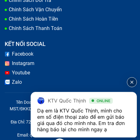
Chính Sách Đổi Trả
kính Xiaomi chất lượng với giá tốt. Bạn có thể gọi đến
hotline 18001236 để được tư vấn và báo giá chuẩn xác.
Chính Sách Vận Chuyển
Chính Sách Hoàn Tiền
Chính Sách Thanh Toán
KẾT NỐI SOCIAL
Facebook
Instagram
Youtube
Zalo
KTV Quốc Thịnh
ONLINE
Tên Doanh Nghiệp: CÔNG TY TNHH CITY ONE VIỆT NAM
MST/ĐKKD/QĐTL: 0316569346 do sở KHĐT TP.HCM cấp ngày
Dạ em là KTV Quốc Thịnh, mình cho 
14/04/2023
em số điện thoại zalo để em gửi báo 
Địa Chỉ: 721 Trường Chinh, Phường Tây Thạnh, Quận Tân Phú,
giá qua đó cho mình nha. Em tra đơn 
Thành phố Hồ Chí Minh, Việt Nam
hàng báo lại cho mình ngay ạ 
Email: quoc@baohanhone.com | Điện Thoại: 18001236