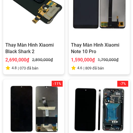
Thay Màn Hình Xiaomi
Thay Màn Hình Xiaomi
Black Shark 2
Note 10 Pro
2,690,000₫
1,590,000₫
2,890,000₫
1,790,000₫
4.8
4.6
|
073
đã bán
|
809
đã bán
-11%
-7%