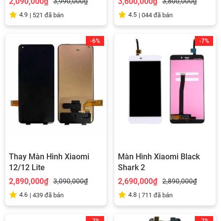
2,090,000₫
3,600,000₫
3,990,000₫
3,800,000₫
4.9
4.5
|
521
đã bán
|
044
đã bán
-6%
-7%
Thay Màn Hình Xiaomi
Màn Hình Xiaomi Black
12/12 Lite
Shark 2
2,890,000₫
2,690,000₫
3,090,000₫
2,890,000₫
4.6
4.8
|
439
đã bán
|
711
đã bán