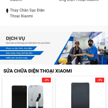
Thay Chân Sạc Điện
Thoại Xiaomi
SỬA CHỮA ĐIỆN THOẠI XIAOMI
-4%
-4%