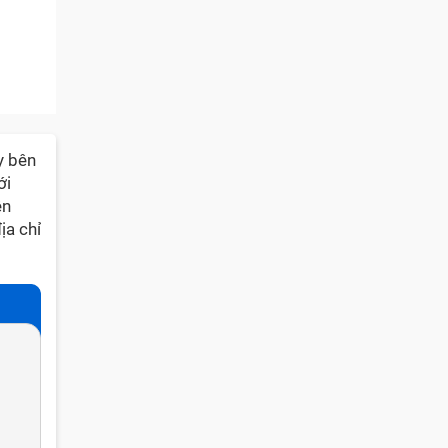
y bên
ới
ên
ịa chỉ