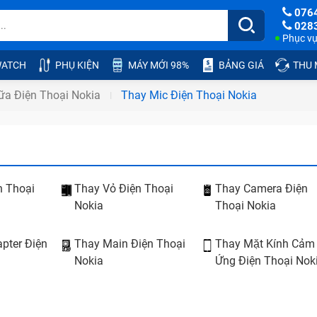
076
028
Phục vụ:
ATCH
PHỤ KIỆN
MÁY MỚI 98%
BẢNG GIÁ
THU
ữa Điện Thoại Nokia
Thay Mic Điện Thoại Nokia
n Thoại
Thay Vỏ Điện Thoại
Thay Camera Điện
Nokia
Thoại Nokia
pter Điện
Thay Main Điện Thoại
Thay Mặt Kính Cảm
Nokia
Ứng Điện Thoại Nok