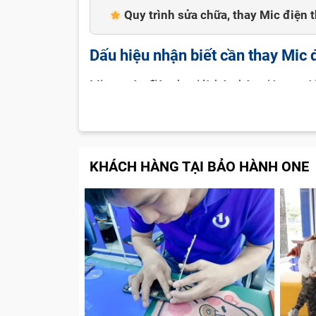
Quy trình sửa chữa, thay Mic điện 
Dấu hiệu nhận biết cần thay Mic 
Micro trên điện thoại là bộ phận giúp người
âm hoặc gửi tin nhắn thoại. Nếu thấy xuất 
Mic điện thoại bị hỏng và bạn phải cần tha
KHÁCH HÀNG TẠI BẢO HÀNH ONE