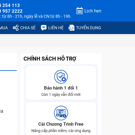
4 254 113
Lịch hẹn
3 957 2222
 từ 8h - 21h, ngày lễ và CN từ 8h - 19h
 MUA
CHIA SẺ
LIÊN HỆ
TUYỂN DỤNG
CHÍNH SÁCH HỖ TRỢ
Bảo hành 1 đổi 1
Còn 1 ngày vẫn đổi mới
ia
Cài Chương Trình Free
Nâng cấp phần mềm, cài ứng dụng