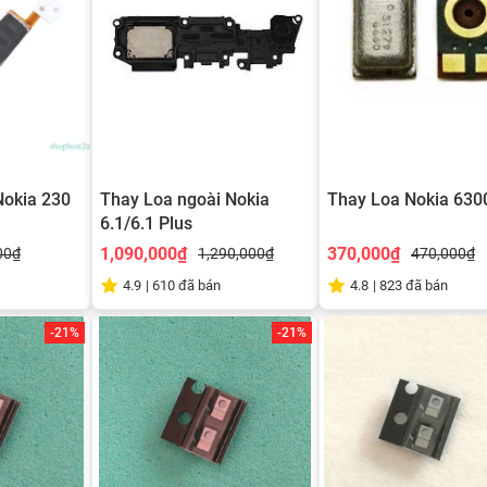
Nokia 230
Thay Loa ngoài Nokia
Thay Loa Nokia 630
6.1/6.1 Plus
1,090,000₫
370,000₫
00₫
1,290,000₫
470,000₫
4.9
|
610
đã bán
4.8
|
823
đã bán
-21%
-21%