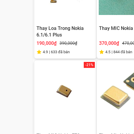
Thay Loa Trong Nokia
Thay MIC Nokia
6.1/6.1 Plus
190,000₫
370,000₫
390,000₫
470,0
4.9
|
633
đã bán
4.5
|
844
đã bán
-21%