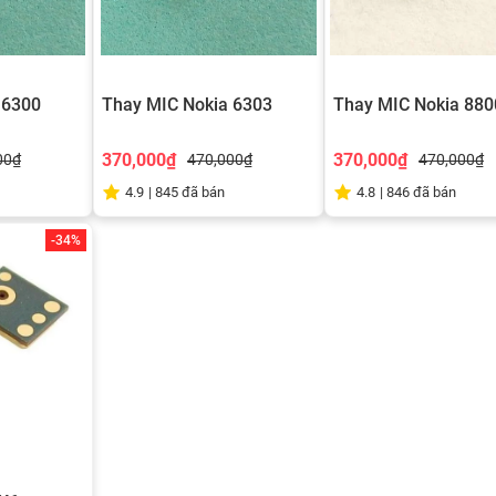
 6300
Thay MIC Nokia 6303
Thay MIC Nokia 880
370,000₫
370,000₫
00₫
470,000₫
470,000₫
4.9
|
845
đã bán
4.8
|
846
đã bán
-34%