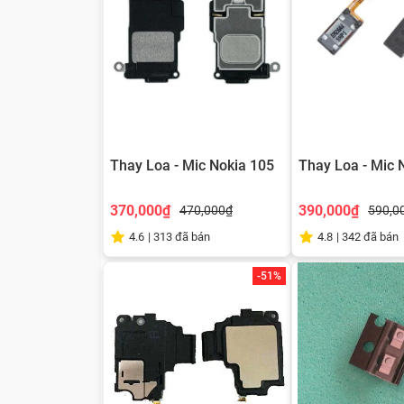
Thay Loa - Mic Nokia 105
Thay Loa - Mic 
370,000₫
390,000₫
470,000₫
590,0
4.6
|
313
đã bán
4.8
|
342
đã bán
-51%