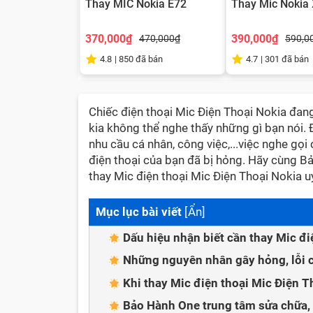
Thay MIC Nokia E72
Thay Mic Nokia
370,000₫
390,000₫
470,000₫
590,0
4.8
|
850
đã bán
4.7
|
301
đã bán
Chiếc điện thoại Mic Điện Thoại Nokia đan
kia không thể nghe thấy những gì bạn nói. Đ
nhu cầu cá nhân, công việc,...việc nghe gọi
điện thoại của bạn đã bị hỏng. Hãy cùng Bả
thay Mic điện thoại Mic Điện Thoại Nokia uy 
Mục lục bài viết
[
Ẩn
]
Dấu hiệu nhận biết cần thay Mic đi
Những nguyên nhân gây hỏng, lỗi c
Khi thay Mic điện thoại Mic Điện T
Bảo Hành One trung tâm sửa chữa, t