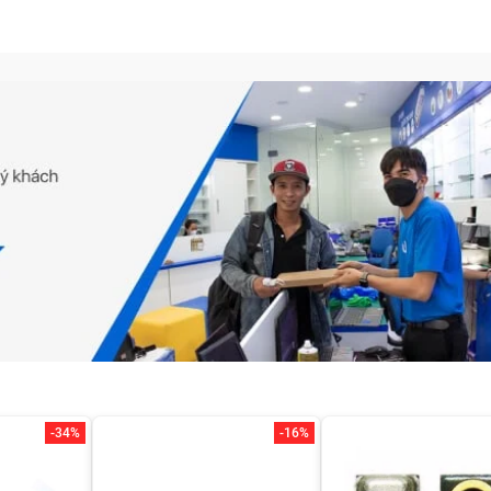
-34%
-16%