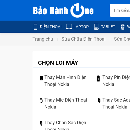
ĐIỆN THOẠI
LAPTOP
TABLET
W
Trang chủ
Sửa Chữa Điện Thoại
Sửa Ch
CHỌN LỖI MÁY
Thay Màn Hình Điện
Thay Pin Điệ
Thoại Nokia
Nokia
Thay Mic Điện Thoại
Thay Sạc Ada
Nokia
Thoại Nokia
Thay Chân Sạc Điện
Thoại Nokia