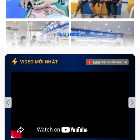
Bước 4: Khách kiểm tra lại máy và thanh toán
Câu hỏi thường gặp về dịch vụ thay bàn phím
Laptop Dell Vostro 15 3568
XEM THÊM
1. Thời gian bảo hành bao lâu?
2. Tại sao nên chọn Bảo Hành One để thay
bàn phím Dell Vostro 15 3568?
VIDEO MỚI NHẤT
3. Tôi có thể liên hệ với Bảo Hành One như thế
nào?