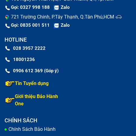
Gọi: 0327 998 188
Zalo
Vostro 15 3568 tại Bảo Hành One
721 Trường Chinh, P.Tây Thạnh, Q.Tân Phú,HCM
Nếu bạn đang còn phân vân chưa biết chọn địa điểm
Gọi: 0835 001 511
Zalo
nào để thay bàn phím Laptop Dell Vostro 15 3568 cho
HOTLINE
mình, thì đây là những lý do chỉ có tại
Bảo Hành One
028 3957 2222
giúp bạn dễ dàng ra quyết định hơn.
18001236
0906 612 369 (Góp ý)
Tin Tuyển dụng
Giới thiệu Bảo Hành
One
CHÍNH SÁCH
Chính Sách Bảo Hành