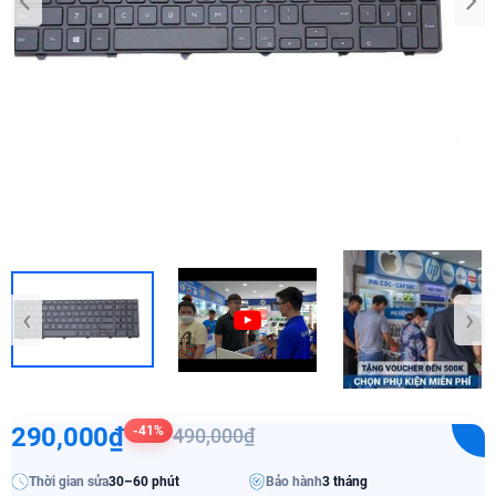
‹
›
290,000₫
-41%
490,000₫
Thời gian sửa
30–60 phút
Bảo hành
3 tháng