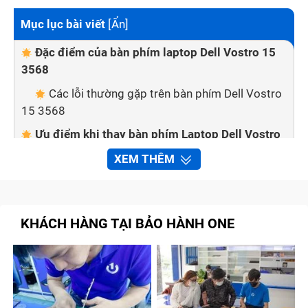
Mục lục bài viết
[
Ẩn
]
Đặc điểm của bàn phím laptop Dell Vostro 15
3568
Các lỗi thường gặp trên bàn phím Dell Vostro
15 3568
Ưu điểm khi thay bàn phím Laptop Dell Vostro
15 3568 tại Bảo Hành One
XEM THÊM
Quy trình thay bàn phím Laptop Dell Vostro 15
3568 tại Bảo Hành One
Bước 1: Tư vấn trước khi quyết định đem máy
KHÁCH HÀNG TẠI BẢO HÀNH ONE
tới cửa hàng
Bước 2: Báo lỗi và chi phí sửa chữa
Bước 3: Tiến hành thay bàn phím Dell Vostro
15 3568