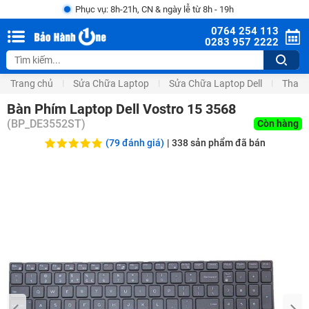
Phục vụ: 8h-21h, CN & ngày lễ từ 8h - 19h
0764 254 113
0283 957 2222
Trang chủ
Sửa Chữa Laptop
Sửa Chữa Laptop Dell
Thay 
Bàn Phím Laptop Dell Vostro 15 3568
(
BP_DE3552ST
)
Còn hàng
(79 đánh giá)
|
338
sản phẩm đã bán