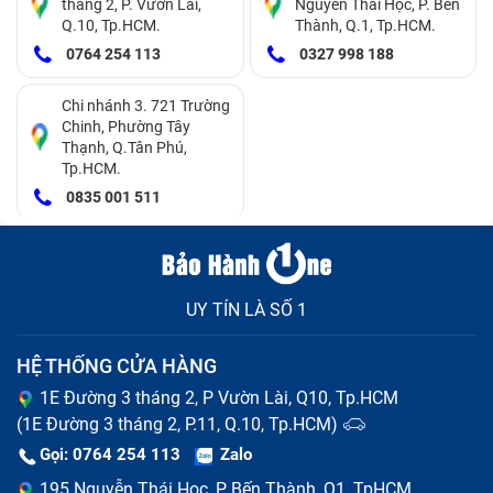
tháng 2, P. Vườn Lài,
Nguyễn Thái Học, P. Bến
Bàn phím không hoạt động sau khi khởi động.
Q.10, Tp.HCM.
Thành, Q.1, Tp.HCM.
Bàn phím bị rơi nước, bị ẩm ướt.
0764 254 113
0327 998 188
Bàn phím bị mòn hoặc bị hư do sử dụng lâu ngày.
Bàn phím bị lỗi kết nối, không nhận được tín hiệu từ
Chi nhánh 3. 721 Trường
máy tính.
Chinh, Phường Tây
Thạnh, Q.Tân Phú,
Bàn phím bị nhiễu, không thể nhập liệu được.
Tp.HCM.
Bàn phím bị rơi, bị va đập mạnh gây hư hỏng.
0835 001 511
UY TÍN LÀ SỐ 1
HỆ THỐNG CỬA HÀNG
1E Đường 3 tháng 2, P Vườn Lài, Q10, Tp.HCM
(1E Đường 3 tháng 2, P.11, Q.10, Tp.HCM)
Gọi: 0764 254 113
Zalo
Ưu điểm khi thay bàn phím Laptop Dell
195 Nguyễn Thái Học, P Bến Thành, Q1, TpHCM