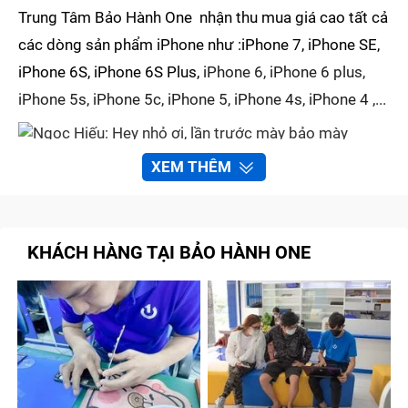
Trung Tâm Bảo Hành One nhận thu mua giá cao tất cả
các dòng sản phẩm iPhone như :iPhone 7, iPhone SE,
iPhone 6S, iPhone 6S Plus,
iPhone 6, iPhone 6 plus,
iPhone 5s, iPhone 5c, iPhone 5, iPhone 4s, iPhone 4 ,...
XEM THÊM
Ngọc Hiếu: Hey nhỏ ơi, lần trước mày bảo mày bán
máy ở đâu mà giá cao đó, cho tao xin địa chỉ với
Thanh Thảo: À, mày hỏi địa chỉ
mua iPhone 7 cũ
KHÁCH HÀNG TẠI BẢO HÀNH ONE
TPHCM
đó hả. Đến Trung Tâm Bảo Hành One đi. Mà
trung tâm đó có nhiều chi nhánh lắm, mày lên mạng
search, thấy chỗ nào thuận tiện thì ghé. Mà mày muốn
bán cái gì vậy
Ngọc Hiếu: Chiếc iPhone 7 của tao bị dính iCloud rồi,
tiền mở khá chát, mà cuối tuần rồi sinh nhật tao được