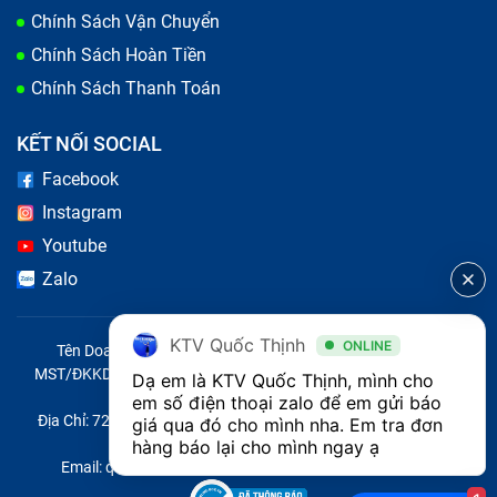
Thu mua iPhone 6 Plus cũ giá cao
Chính Sách Vận Chuyển
Chính Sách Hoàn Tiền
Thu mua iPhone 6 cũ giá cao
Chính Sách Thanh Toán
Thu mua iPhone 5S cũ giá cao
KẾT NỐI SOCIAL
Thu mua iPhone 5C cũ giá cao
Facebook
Thu mua iPhone 5 cũ giá cao
Instagram
Thu mua iPhone SE cũ giá cao
Youtube
Thu mua iPhone 7 cũ giá cao
Zalo
KTV Quốc Thịnh
ONLINE
Tên Doanh Nghiệp: CÔNG TY TNHH CITY ONE VIỆT NAM
MST/ĐKKD/QĐTL: 0316569346 do sở KHĐT TP.HCM cấp ngày
Dạ em là KTV Quốc Thịnh, mình cho 
14/04/2023
em số điện thoại zalo để em gửi báo 
Địa Chỉ: 721 Trường Chinh, Phường Tây Thạnh, Quận Tân Phú,
giá qua đó cho mình nha. Em tra đơn 
Thành phố Hồ Chí Minh, Việt Nam
hàng báo lại cho mình ngay ạ 
Email: quoc@baohanhone.com | Điện Thoại: 18001236