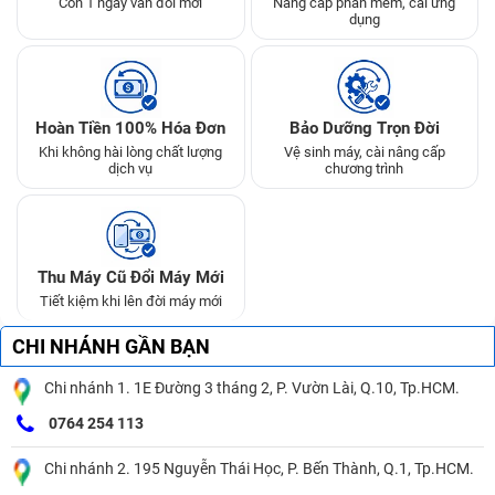
Còn 1 ngày vẫn đổi mới
Nâng cấp phần mềm, cài ứng
dụng
Hoàn Tiền 100% Hóa Đơn
Bảo Dưỡng Trọn Đời
Khi không hài lòng chất lượng
Vệ sinh máy, cài nâng cấp
dịch vụ
chương trình
Thu Máy Cũ Đổi Máy Mới
Tiết kiệm khi lên đời máy mới
CHI NHÁNH GẦN BẠN
Chi nhánh 1. 1E Đường 3 tháng 2, P. Vườn Lài, Q.10, Tp.HCM.
0764 254 113
Chi nhánh 2. 195 Nguyễn Thái Học, P. Bến Thành, Q.1, Tp.HCM.