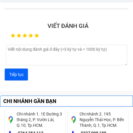
chúng tôi mua mà bán 100 máy, 1000 máy chúng tôi
cũng mua
+ Nhận thu mua đa dạng: Mua tại trung tâm, mua tận
VIẾT ĐÁNH GIÁ
nhà riêng, mua tại tiệm cầm đồ, mua của các nhà bán
buôn đang cần thu hồi vốn gấp
Địa chỉ mua iPhone 7 cũ TPHCM
Đến thanh lý tại bất kì
địa chỉ mua iPhone 7 cũ
TPHCM
của Trung Tâm Bảo Hành One, khách hàng
đều cảm thấy vô cùng thích thú khi mà:
CHI NHÁNH GẦN BẠN
+ Giá thu mua cao hơn nhiều so với các nơi khác
Chi nhánh 1. 1E Đường 3
Chi nhánh 2. 195
+ Quy trình thu mua nhanh chóng, chỉ từ 3 – 5 phút
tháng 2, P. Vườn Lài,
Nguyễn Thái Học, P. Bến
Q.10, Tp.HCM.
Thành, Q.1, Tp.HCM.
+ Thanh toán tiền mặt trong 1 lần duy nhất