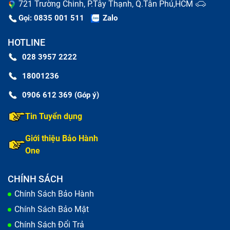
721 Trường Chinh, P.Tây Thạnh, Q.Tân Phú,HCM
Cụ thể khách hàng đang cần tìm
địa chỉ mua iPhone 7
Gọi: 0835 001 511
Zalo
cũ giá cao nhất
tỉnh
Long An
xin vui lòng liên hệ qua
HOTLINE
số
1800 1236
hoặc
di động
0903 612 369
để được
028 3957 2222
giải đáp thắc mắc nhanh chóng và hỗ trợ tận tình bạn
nhé
18001236
0906 612 369 (Góp ý)
Địa chỉ mua iPhone 7 cũ TPHCM
Tin Tuyển dụng
Mọi chi tiết xin liên hệ: 1800 1236
Giới thiệu Bảo Hành
One
MỸ DUYÊN
TỪ KHÓA TÌM KIẾM
CHÍNH SÁCH
Chính Sách Bảo Hành
Thu mua iPhone 6S Plus cũ giá cao
Chính Sách Bảo Mật
Thu mua iPhone 6S cũ giá cao
Chính Sách Đổi Trả