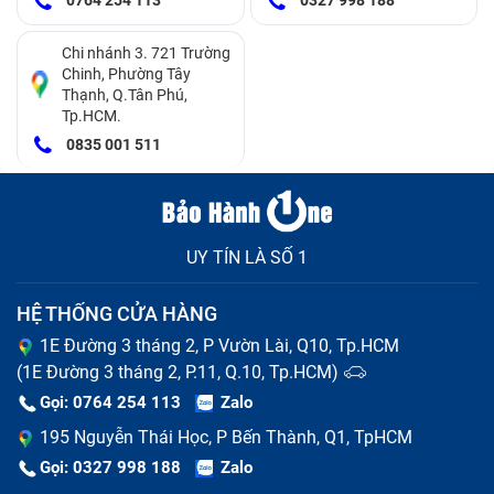
0764 254 113
0327 998 188
+ Đặc biệt hiện Trung Tâm Bảo Hành One còn hỗ trợ
Chi nhánh 3. 721 Trường
khách hàng tối đa với chính sách
thu mua máy cũ đổi
Chinh, Phường Tây
Thạnh, Q.Tân Phú,
máy mới.
Với chương trình này, hàng trăm ngàn khách
Tp.HCM.
hàng đã vừa giải quyết được máy cũ bỏ xó trong nhà
0835 001 511
mà vừa rinh được máy hợp ý. Đặc biệt với việc trao đổi,
Trung Tâm Bảo Hành One còn hỗ trợ giảm giá từ 200
đến 500 ngàn nữa cơ
UY TÍN LÀ SỐ 1
Chần chờ gì mà không ghé Trung Tâm Bảo Hành One
ngay hôm nay để thanh lý chiếc iPhone 7 trong vui vẻ
HỆ THỐNG CỬA HÀNG
và rinh về một món tiền to nào bạn ơi
1E Đường 3 tháng 2, P Vườn Lài, Q10, Tp.HCM
(1E Đường 3 tháng 2, P.11, Q.10, Tp.HCM)
Không chỉ
MUA NHANH BÁN LẸ
làm vui lòng hàng
Gọi: 0764 254 113
Zalo
trăm triệu khách hàng ở TPHCM mà Trung Tâm Bảo
195 Nguyễn Thái Học, P Bến Thành, Q1, TpHCM
Hành One còn mở rộng dịch vụ thu mua máy cũ
Gọi: 0327 998 188
Zalo
chuyên nghiệp tại 63 tỉnh thành khác trong cả nước.