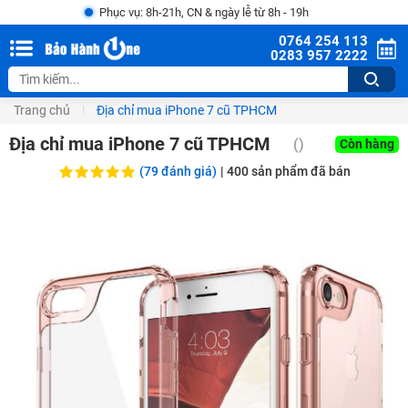
Phục vụ: 8h-21h, CN & ngày lễ từ 8h - 19h
0764 254 113
0283 957 2222
Trang chủ
Địa chỉ mua iPhone 7 cũ TPHCM
Địa chỉ mua iPhone 7 cũ TPHCM
(
)
Còn hàng
(79 đánh giá)
|
400
sản phẩm đã bán