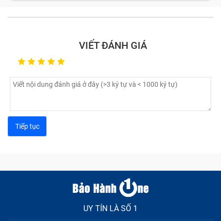
cấp hay mắc phải?
Một chiếc smartphone chứa rất nhiều linh kiện, bộ
VIẾT ĐÁNH GIÁ
phận. Nếu một trong chúng bị lỗi, hỏng thì bạn sẽ gặp
không ít phiền toái, rắc rối khi sử dụng; nghiêm trọng
hơn có thể phải thay máy mới nếu không sửa chữa kịp
thời. Vậy các lỗi, hỏng linh kiện cần mang sửa Dịch vụ
chữa điện thoại khẩn cấp là gì?
UY TÍN LÀ SỐ 1