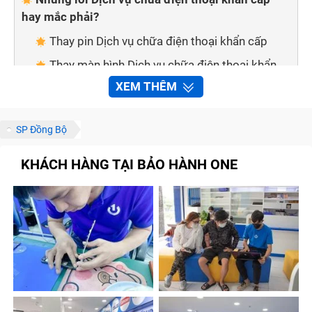
hay mắc phải?
Thay pin Dịch vụ chữa điện thoại khẩn cấp
Thay màn hình Dịch vụ chữa điện thoại khẩn
cấp
XEM THÊM
Thay mặt kính cảm ứng Dịch vụ chữa điện
thoại khẩn cấp
SP Đồng Bộ
Thay vỏ Dịch vụ chữa điện thoại khẩn cấp
KHÁCH HÀNG TẠI BẢO HÀNH ONE
Thay mic Dịch vụ chữa điện thoại khẩn cấp
Thay main Dịch vụ chữa điện thoại khẩn cấp
An tâm về dịch vụ khi sửa chữa Dịch vụ chữa
điện thoại khẩn cấp tại Trung Tâm Bảo Hành One
Sửa chữa nhanh chóng, tiện lợi
Linh kiện đảm bảo chất lượng
Đội ngũ nhân viên giàu kinh nghiệm