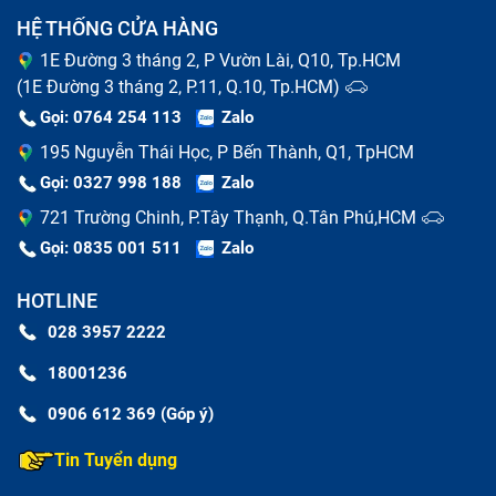
HỆ THỐNG CỬA HÀNG
1E Đường 3 tháng 2, P Vườn Lài, Q10, Tp.HCM
(1E Đường 3 tháng 2, P.11, Q.10, Tp.HCM)
Sửa chữa Dịch vụ chữa điện thoại khẩn cấp bao gồm
Gọi: 0764 254 113
Zalo
những gì?
195 Nguyễn Thái Học, P Bến Thành, Q1, TpHCM
Gọi: 0327 998 188
Zalo
Thay pin Dịch vụ chữa điện thoại khẩn cấp
721 Trường Chinh, P.Tây Thạnh, Q.Tân Phú,HCM
Gọi: 0835 001 511
Zalo
Pin điện thoại là linh kiện có tuổi thọ ngắn nhất so với
các bộ phận của máy. Khi pin của bạn có dấu hiệu
HOTLINE
phồng rộp, chai lỳ, thời gian sử dụng ngắn thì báo hiệu
028 3957 2222
đã tới lúc thay pin cho chiếc Dịch vụ chữa điện thoại
18001236
khẩn cấp của bạn. Nếu kéo dài tình trạng hỏng pin, có
0906 612 369 (Góp ý)
thể gây cháy nổ khi sạc máy cũng như sử dụng.
Tin Tuyển dụng