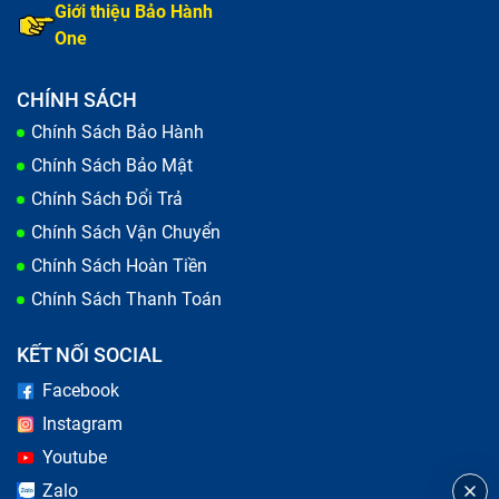
Giới thiệu Bảo Hành
One
CHÍNH SÁCH
Chính Sách Bảo Hành
Chính Sách Bảo Mật
Chính Sách Đổi Trả
Chính Sách Vận Chuyển
Chính Sách Hoàn Tiền
Thay màn hình Dịch vụ chữa điện thoại khẩn
Chính Sách Thanh Toán
cấp
KẾT NỐI SOCIAL
Trong quá trình sử dụng, điện thoại của bạn xuất hiện
Facebook
những vết xước, hay màn hình bị vỡ do va đập mạnh
Instagram
khi vô tình bạn làm rơi dế yêu. Lỗi này làm giảm khả
Youtube
năng hiển thị và gây ảnh hưởng tới công việc, học tập
Zalo