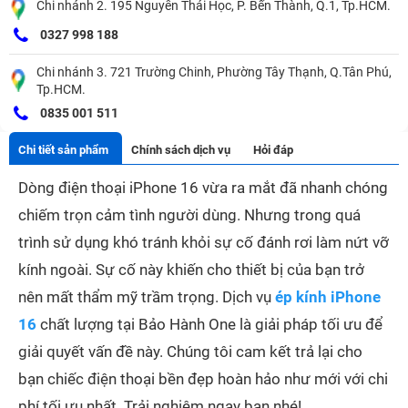
Chi nhánh 2. 195 Nguyễn Thái Học, P. Bến Thành, Q.1, Tp.HCM.
0327 998 188
Chi nhánh 3. 721 Trường Chinh, Phường Tây Thạnh, Q.Tân Phú,
Tp.HCM.
0835 001 511
Chi tiết sản phẩm
Chính sách dịch vụ
Hỏi đáp
Dòng điện thoại iPhone 16 vừa ra mắt đã nhanh chóng
chiếm trọn cảm tình người dùng. Nhưng trong quá
trình sử dụng khó tránh khỏi sự cố đánh rơi làm nứt vỡ
kính ngoài. Sự cố này khiến cho thiết bị của bạn trở
nên mất thẩm mỹ trầm trọng. Dịch vụ
ép kính iPhone
16
chất lượng tại Bảo Hành One là giải pháp tối ưu để
giải quyết vấn đề này. Chúng tôi cam kết trả lại cho
bạn chiếc điện thoại bền đẹp hoàn hảo như mới với chi
phí tối ưu nhất. Trải nghiệm ngay bạn nhé!