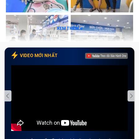
hiệu cho thấy bạn chỉ cần ép kính iPhone 16.
Kính ngoài nứt vỡ:
Bề mặt kính xuất hiện các vết
nứt chân chim nhưng màn hình hiển thị tốt.
XEM THÊM
Cảm ứng nhạy mượt:
Thao tác vuốt chạm trên màn
hình vẫn trơn tru, không có hiện tượng loạn điểm.
Không có sọc màn:
Màn hình không bị sọc ngang
VIDEO MỚI NHẤT
dọc, không ám màu hay nhấp nháy liên tục.
Không chảy mực hiển thị:
Tấm nền OLED sáng rõ,
không có các vệt đen loang lổ che mất nội dung.
Mặt sau kính lỏng:
Khung viền kính khép kín, không
có hiện tượng hở keo lọt khí từ ngoài vào.
Kính xước sát nhẹ:
Có các vết xước nhỏ do để
chung điện thoại với đồ dùng sắc nhọn.