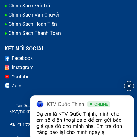
Chính Sách Đổi Trả
Chính Sách Vận Chuyển
Lưu ý:
Chi phí ép kính iPhone 16 có thể thay đổi theo
Chính Sách Hoàn Tiền
thị trường và chương trình ưu đãi. Vui lòng gọi hotline
Chính Sách Thanh Toán
1800 1236 để được báo giá chính xác nhất.
KẾT NỐI SOCIAL
Facebook
Instagram
Youtube
Zalo
KTV Quốc Thịnh
ONLINE
Tên Doanh Nghiệp: CÔNG TY TNHH CITY ONE VIỆT NAM
MST/ĐKKD/QĐTL: 0316569346 do sở KHĐT TP.HCM cấp ngày
Dạ em là KTV Quốc Thịnh, mình cho 
14/04/2023
em số điện thoại zalo để em gửi báo 
Địa Chỉ: 721 Trường Chinh, Phường Tây Thạnh, Quận Tân Phú,
giá qua đó cho mình nha. Em tra đơn 
Thành phố Hồ Chí Minh, Việt Nam
hàng báo lại cho mình ngay ạ 