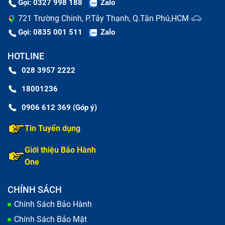
Gọi: 0327 998 188
Zalo
721 Trường Chinh, P.Tây Thạnh, Q.Tân Phú,HCM
Gọi: 0835 001 511
Zalo
HOTLINE
Chi phí ép kính iPhone 16 là bao nhiêu?
028 3957 2222
18001236
Chi phí dịch vụ
sửa chữa iPhone
luôn được Bảo Hành
One niêm yết rõ ràng và công khai. Chúng tôi cam kết
0906 612 369 (Góp ý)
mức giá cực tốt đi kèm linh kiện chất lượng cao. Dưới
Tin Tuyển dụng
đây là bảng giá dịch vụ thay ép mặt kính iPhone 16
Giới thiệu Bảo Hành
mới nhất 2026.
One
Dịch vụ
Giá
CHÍNH SÁCH
Ép kính iPhone 16 (Zin new)
Liên hệ
Chính Sách Bảo Hành
Chính Sách Bảo Mật
Ép kính iPhone 16 (Linh kiện)
Liên hệ