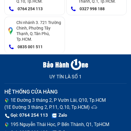
Q.10, Tp.HCM.
Thành, Q.1, Tp.HCM.
Giữ lại được tấm
Thay bằng cụm linh
0764 254 113
0327 998 188
Độ zin của linh
nền hiển thị zin
kiện màn hình hiển
kiện
nguyên bản của
thị mới hoàn toàn
Chi nhánh 3. 721 Trường
máy
Chinh, Phường Tây
Thạnh, Q.Tân Phú,
Diễn ra nhanh
Tp.HCM.
Mất khoảng 1 đến 2
Thời gian thực
chóng chỉ mất
0835 001 511
giờ thợ tháo ráp
hiện
khoảng 30 đến 45
máy tỉ mỉ
phút
UY TÍN LÀ SỐ 1
HỆ THỐNG CỬA HÀNG
1E Đường 3 tháng 2, P Vườn Lài, Q10, Tp.HCM
(1E Đường 3 tháng 2, P.11, Q.10, Tp.HCM)
Gọi: 0764 254 113
Zalo
195 Nguyễn Thái Học, P Bến Thành, Q1, TpHCM