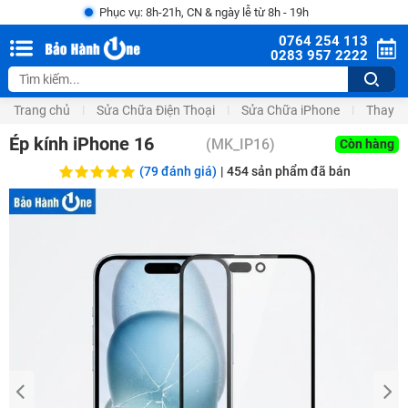
Phục vụ: 8h-21h, CN & ngày lễ từ 8h - 19h
0764 254 113
0283 957 2222
Trang chủ
Sửa Chữa Điện Thoại
Sửa Chữa iPhone
Thay M
Ép kính iPhone 16
(
MK_IP16
)
Còn hàng
(79 đánh giá)
|
454
sản phẩm đã bán