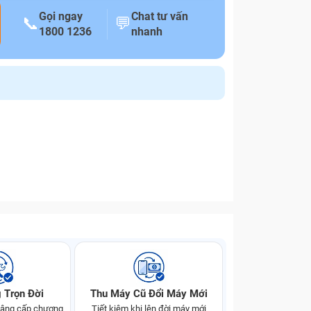
Gọi ngay
Chat tư vấn
📞
💬
1800 1236
nhanh
 Trọn Đời
Thu Máy Cũ Đổi Máy Mới
 nâng cấp chương
Tiết kiệm khi lên đời máy mới