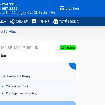
4 254 113
Lịch hẹn
3 957 2222
 từ 8h - 21h, ngày lễ và CN từ 8h - 19h
 MUA
CHIA SẺ
LIÊN HỆ
TUYỂN DỤNG
ne 16 Plus
Mã SP:
MK_IP16PLUS
Còn hàng
 bán
Bảo hành
3 tháng
Tiết kiệm chi phí
Phù hợp máy ít sử dụng