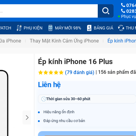
076
028
Phục vụ:
ATCH
PHỤ KIỆN
MÁY MỚI 98%
BẢNG GIÁ
THU
ữa iPhone
Thay Mặt Kính Cảm Ứng iPhone
Ép kính iPho
Ép kính iPhone 16 Plus
|
156
sản phẩm đã
(79 đánh giá)
Liên hệ
Thời gian sửa
30–60 phút
Hiệu năng ổn định
Đáp ứng nhu cầu cơ bản