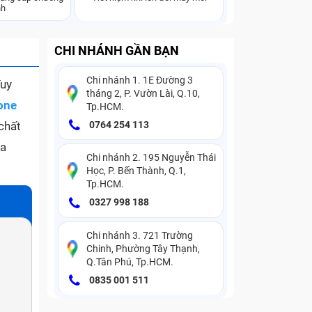
nh
CHI NHÁNH GẦN BẠN
Chi nhánh 1. 1E Đường 3
Tuy
tháng 2, P. Vườn Lài, Q.10,
one
Tp.HCM.
 chất
0764 254 113
ựa
Chi nhánh 2. 195 Nguyễn Thái
Học, P. Bến Thành, Q.1,
Tp.HCM.
0327 998 188
Chi nhánh 3. 721 Trường
Chinh, Phường Tây Thạnh,
Q.Tân Phú, Tp.HCM.
0835 001 511