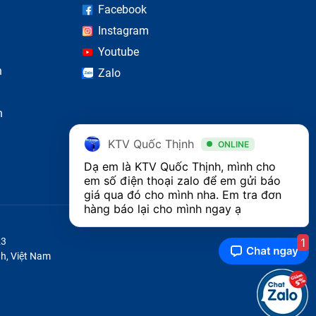
Facebook
Instagram
Youtube
n
Zalo
n
KTV Quốc Thịnh
ONLINE
Dạ em là KTV Quốc Thịnh, mình cho 
em số điện thoại zalo để em gửi báo 
giá qua đó cho mình nha. Em tra đơn 
hàng báo lại cho mình ngay ạ 
 cứng
1
23
h, Việt Nam
iền.
hông