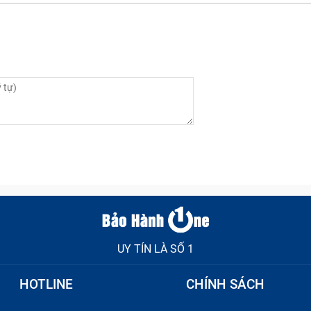
hững đường nứt nhỏ có thể lan rộng ra khắp màn hình sau 
g đến khả năng hiển thị nội dung và gây khó chịu khi nhìn.
g được:
Đây là trường hợp phổ biến khi máy bị rơi trực diện 
 tác điều khiển của người dùng vẫn phản hồi chính xác.
UY TÍN LÀ SỐ 1
HOTLINE
CHÍNH SÁCH