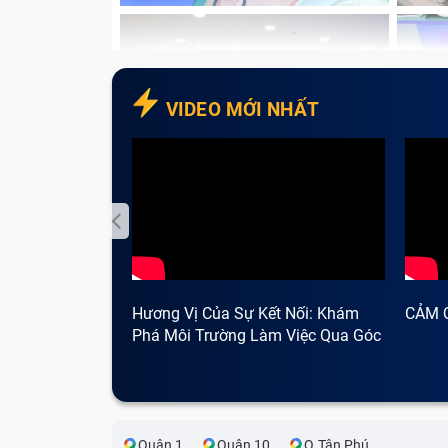
VIDEO MỚI NHẤT
Hương Vị Của Sự Kết Nối: Khám
CẢM 
Phá Môi Trường Làm Việc Qua Góc
Nhìn Cà Phê
Quận 1
Quận 10
Q.Tân Phú