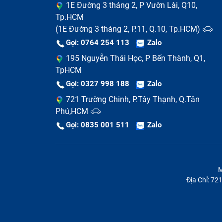
1E Đường 3 tháng 2, P Vườn Lài, Q10,
Tp.HCM
(1E Đường 3 tháng 2, P.11, Q.10, Tp.HCM)
Gọi: 0764 254 113
Zalo
195 Nguyễn Thái Học, P Bến Thành, Q1,
TpHCM
Gọi: 0327 998 188
Zalo
721 Trường Chinh, P.Tây Thạnh, Q.Tân
Phú,HCM
Gọi: 0835 001 511
Zalo
Màn hình có những vết trầy xước sâu:
C
M
trong túi. Chúng tạo cảm giác gợn tay k
Địa Chỉ: 7
Lớp kính bảo vệ bị bong tróc ở các góc:
Điều này làm mất khả năng bảo vệ của má
Kính bị ố vàng hoặc có bọt khí:
Đây có t