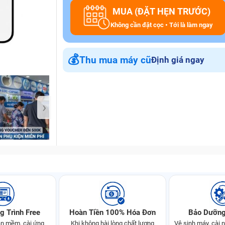
MUA (ĐẶT HẸN TRƯỚC)
Không cần đặt cọc • Tới là làm ngay
Bảo Hành One
💰
Thu mua máy cũ
Định giá ngay
›
g Trình Free
Hoàn Tiền 100% Hóa Đơn
Bảo Dưỡng
n mềm, cài ứng
Khi không hài lòng chất lượng
Vệ sinh máy, cài