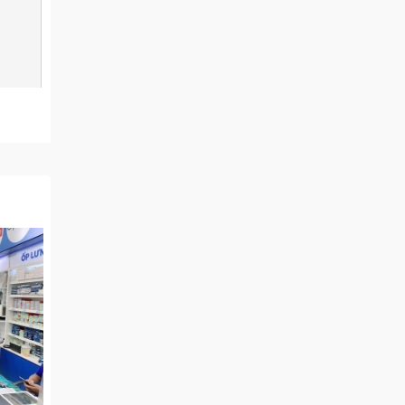
ính
này
hoàn
Retina