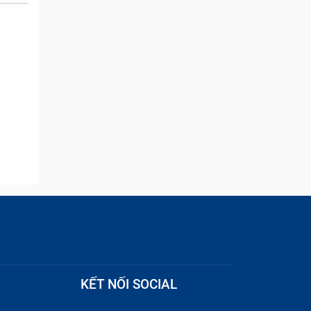
and they were able to
quickly remove the ads :)
một
xuống
KẾT NỐI SOCIAL