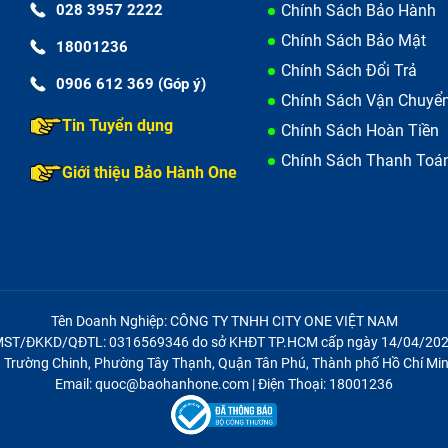
028 3957 2222
Chính Sách Bảo Hành
Chính Sách Bảo Mật
18001236
Chính Sách Đổi Trả
0906 612 369 (Góp ý)
Chính Sách Vận Chuyể
Tin Tuyển dụng
Chính Sách Hoàn Tiền
Chính Sách Thanh Toá
Giới thiệu Bảo Hành One
ác vết sẹo này thường xuất hiện do máy ma sát với các vật
Tên Doanh Nghiệp: CÔNG TY TNHH CITY ONE VIỆT NAM
ST/ĐKKD/QĐTL: 0316569346 do sở KHĐT TP.HCM cấp ngày 14/04/20
hi vuốt và làm giảm đáng kể tính thẩm mỹ của máy.
21 Trường Chinh, Phường Tây Thạnh, Quận Tân Phú, Thành phố Hồ Chí Min
Keo dán giữa kính và khung máy bị mất độ kết dính gây hở v
Email: quoc@baohanhone.com | Điện Thoại: 18001236
y trước các tác nhân như bụi và nước.
hể là hậu quả của việc ép kính chất lượng thấp tại các nơi k