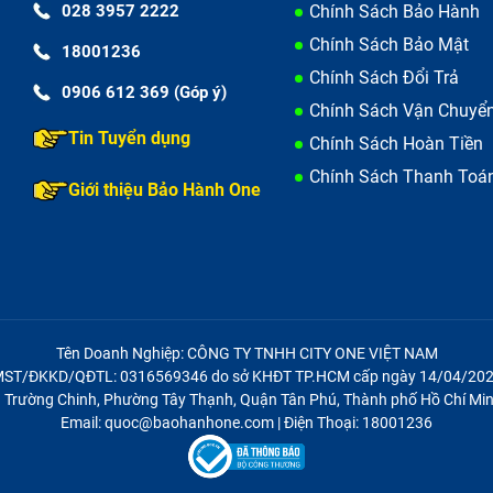
028 3957 2222
Chính Sách Bảo Hành
Chính Sách Bảo Mật
18001236
Chính Sách Đổi Trả
0906 612 369 (Góp ý)
Chính Sách Vận Chuyể
Tin Tuyển dụng
Chính Sách Hoàn Tiền
Chính Sách Thanh Toá
Giới thiệu Bảo Hành One
nh và thay màn hình
bạn bảo vệ quyền lợi tối đa khi sửa chữa. Dưới đây là bảng so
h iPhone 16 Pro.
Tên Doanh Nghiệp: CÔNG TY TNHH CITY ONE VIỆT NAM
Ép kính iPhone 16 Pro
Thay màn hình iPhone 16 
ST/ĐKKD/QĐTL: 0316569346 do sở KHĐT TP.HCM cấp ngày 14/04/20
21 Trường Chinh, Phường Tây Thạnh, Quận Tân Phú, Thành phố Hồ Chí Min
 tách và thay thế lớp kính cường
Thay mới toàn bộ cả cụm phôi hiển 
Email: quoc@baohanhone.com | Điện Thoại: 18001236
 vệ ngoài cùng
cảm ứng màn hình
mặt kính ngoài còn cảm ứng hiển
Màn hình bị sọc loang, sọc kẻ hoặc