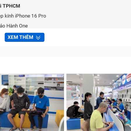
tại TPHCM
p kính iPhone 16 Pro
 Bảo Hành One
uả
XEM THÊM
không?
 đến chất lượng hiển thị và cảm ứng của thiết bị. Tuy nhiên,
nh iPhone 16 Pro là giải pháp an toàn, hiệu quả và tiết kiệ
chọn phương pháp sửa chữa này.
h kính ngoài không can thiệp phôi hiển thị bên trong.
ính rẻ hơn rất nhiều so với thay màn hình mới.
không gây ảnh hưởng gì đến tính năng nhận diện khuôn mặt.
 thể lấy máy ngay chỉ sau 1 đến 2 giờ sửa chữa.
ảm tốc độ truyền tín hiệu vuốt chạm của mạch cảm ứng.