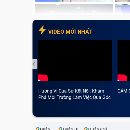
Nâng tầm thẩm mỹ máy:
Loại bỏ triệt 
VIDEO MỚI NHẤT
Hương Vị Của Sự Kết Nối: Khám
CẢM 
Phá Môi Trường Làm Việc Qua Góc
Nhìn Cà Phê
Quận 1
Quận 10
Q.Tân Phú