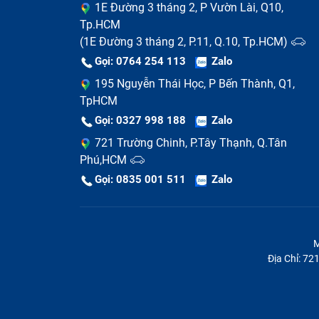
1E Đường 3 tháng 2, P Vườn Lài, Q10,
Tp.HCM
(1E Đường 3 tháng 2, P.11, Q.10, Tp.HCM)
Gọi: 0764 254 113
Zalo
195 Nguyễn Thái Học, P Bến Thành, Q1,
TpHCM
Gọi: 0327 998 188
Zalo
721 Trường Chinh, P.Tây Thạnh, Q.Tân
Sự khác biệt cơ bản giữa ép kí
Phú,HCM
Gọi: 0835 001 511
Zalo
Hiểu rõ sự khác biệt giữa hai dịch vụ giúp 
chi tiết giữa thay màn hình và thay mặt kín
Tiêu chí so sánh
M
Địa Chỉ: 7
Chỉ bóc
Lớp linh kiện thay thế
lực bảo
Chỉ vỡ 