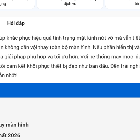
ụng
dịch vụ
trì
Hỏi đáp
p khắc phục hiệu quả tình trạng mặt kính nứt vỡ mà vẫn tiế
 bạn không cần vội thay toàn bộ màn hình. Nếu phần hiển thị v
là giải pháp phù hợp và tối ưu hơn. Với hệ thống máy móc hi
tôi cam kết khôi phục thiết bị đẹp như ban đầu. Đến trải ng
n nhất!
hay màn hình
hất 2026