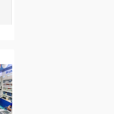
 với
m chi