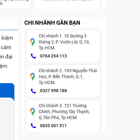
nh
CHI NHÁNH GẦN BẠN
Chi nhánh 1. 1E Đường 3
t kiệm
tháng 2, P. Vườn Lài, Q.10,
à cảm
Tp.HCM.
ện đại
0764 254 113
hiệm
Chi nhánh 2. 195 Nguyễn Thái
Học, P. Bến Thành, Q.1,
Tp.HCM.
0327 998 188
Chi nhánh 3. 721 Trường
Chinh, Phường Tây Thạnh,
Q.Tân Phú, Tp.HCM.
0835 001 511