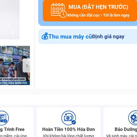
MUA (ĐẶT HẸN TRƯỚC)
Không cần đặt cọc • Tới là làm ngay
Bảo Hành One
💰
Thu mua máy cũ
Định giá ngay
›
g Trình Free
Hoàn Tiền 100% Hóa Đơn
Bảo Dưỡng
n mềm, cài ứng
Khi không hài lòng chất lượng
Vệ sinh máy, cài