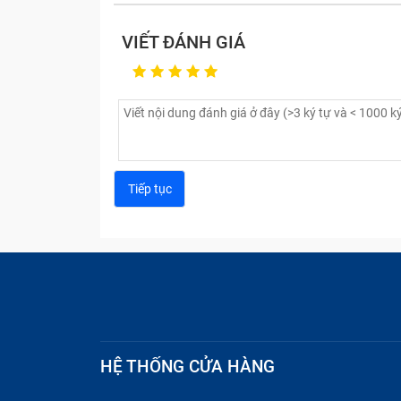
Kính bong tróc keo:
Lớp keo dán viền kí
VIẾT ĐÁNH GIÁ
HỆ THỐNG CỬA HÀNG