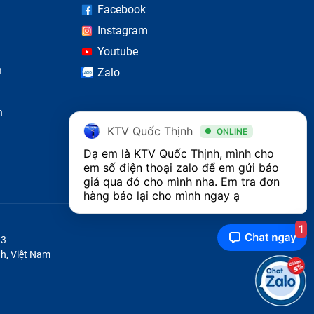
Facebook
Instagram
Youtube
n
Zalo
n
KTV Quốc Thịnh
ONLINE
Dạ em là KTV Quốc Thịnh, mình cho 
em số điện thoại zalo để em gửi báo 
 sánh
giá qua đó cho mình nha. Em tra đơn 
hàng báo lại cho mình ngay ạ 
1
Pro
23
h, Việt Nam
thị
 mất