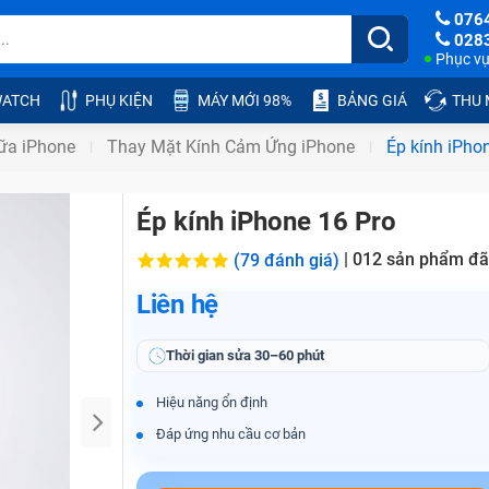
076
028
Phục vụ:
ATCH
PHỤ KIỆN
MÁY MỚI 98%
BẢNG GIÁ
THU
ữa iPhone
Thay Mặt Kính Cảm Ứng iPhone
Ép kính iPho
Ép kính iPhone 16 Pro
|
012
sản phẩm đã
(79 đánh giá)
Liên hệ
Thời gian sửa
30–60 phút
Hiệu năng ổn định
Đáp ứng nhu cầu cơ bản