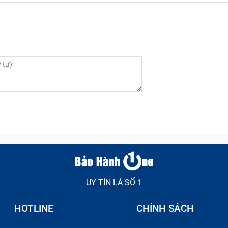
nh có dấu hiệu bị hở mép sườn sau va đập mạnh.
UY TÍN LÀ SỐ 1
HOTLINE
CHÍNH SÁCH