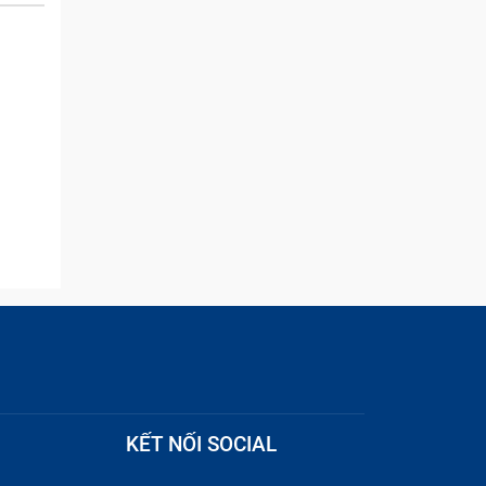
and they were able to
quickly remove the ads :)
KẾT NỐI SOCIAL