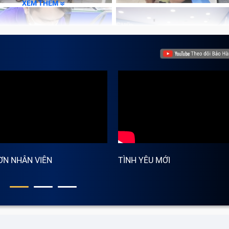
để các vết trầy xước rạn nứt nham nhở kém sang trên màn.
XEM THÊM
ƠN NHÂN VIÊN
TÌNH YÊU MỚI