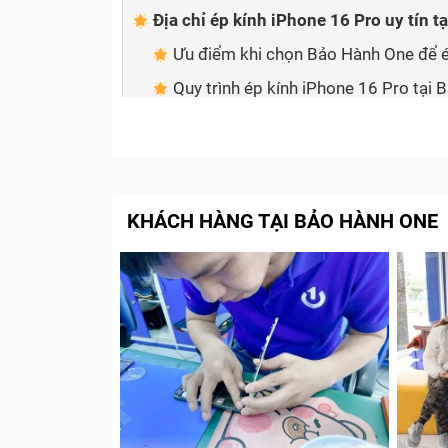
Địa chỉ ép kính iPhone 16 Pro uy tín 
Ưu điểm khi chọn Bảo Hành One để é
Quy trình ép kính iPhone 16 Pro tại
Hướng dẫn bảo quản mặt kính hiệu q
Có nên ép kính iPhone 16 Pro 
KHÁCH HÀNG TẠI BẢO HÀNH ONE
Nhiều người lo lắng ép kính có thể ảnh hưởng
công nghệ sửa chữa hiện đại năm 2026, ép kí
phí. Dưới đây là những lý do bạn nên lựa 
Giữ tấm nền màn gốc:
Quy trình bóc tác
Tiết kiệm ngân sách tối đa:
Chi phí ép k
Hoàn toàn không mất Face ID:
Ép kính 
Thời gian tháo ráp nhanh:
Khách hàng có
Bảo toàn kết nối nhạy:
Không làm suy gi