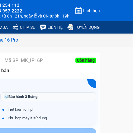
4 254 113
Lịch hẹn
3 957 2222
 từ 8h - 21h, ngày lễ và CN từ 8h - 19h
 MUA
CHIA SẺ
LIÊN HỆ
TUYỂN DỤNG
ne 16 Pro
Mã SP:
MK_IP16P
Còn hàng
 bán
Bảo hành
3 tháng
Tiết kiệm chi phí
Phù hợp máy ít sử dụng