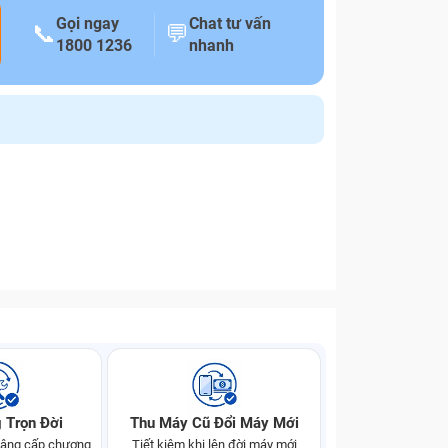
Gọi ngay
Chat tư vấn
📞
💬
1800 1236
nhanh
 Trọn Đời
Thu Máy Cũ Đổi Máy Mới
 nâng cấp chương
Tiết kiệm khi lên đời máy mới