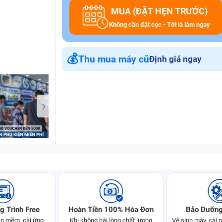
MUA (ĐẶT HẸN TRƯỚC)
Không cần đặt cọc • Tới là làm ngay
Bảo Hành One
💰
Thu mua máy cũ
Định giá ngay
›
g Trình Free
Hoàn Tiền 100% Hóa Đơn
Bảo Dưỡng
n mềm, cài ứng
Khi không hài lòng chất lượng
Vệ sinh máy, cài