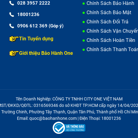
028 3957 2222
Chính Sách Bảo Hành
Chính Sách Bảo Mật
18001236
Chính Sách Đổi Trả
0906 612 369 (Góp ý)
Chính Sách Vận Chuyể
Tin Tuyển dụng
Chính Sách Hoàn Tiền
Chính Sách Thanh Toá
Giới thiệu Bảo Hành One
Tên Doanh Nghiệp: CÔNG TY TNHH CITY ONE VIỆT NAM
ST/ĐKKD/QĐTL: 0316569346 do sở KHĐT TP.HCM cấp ngày 14/04/20
21 Trường Chinh, Phường Tây Thạnh, Quận Tân Phú, Thành phố Hồ Chí Min
Email: quoc@baohanhone.com | Điện Thoại: 18001236