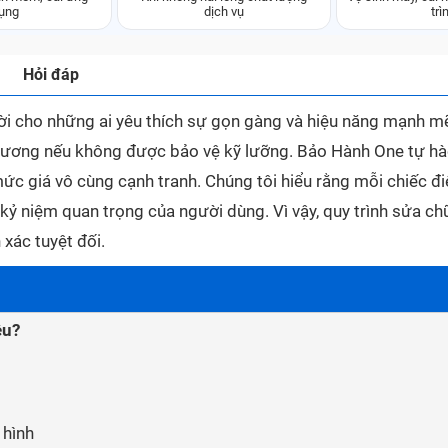
ụng
dịch vụ
trì
Hỏi đáp
ời cho những ai yêu thích sự gọn gàng và hiệu năng mạnh m
 thương nếu không được bảo vệ kỹ lưỡng. Bảo Hành One tự h
ức giá vô cùng cạnh tranh. Chúng tôi hiểu rằng mỗi chiếc đi
 kỷ niệm quan trọng của người dùng. Vì vậy, quy trình sửa ch
xác tuyệt đối.
êu?
 hình