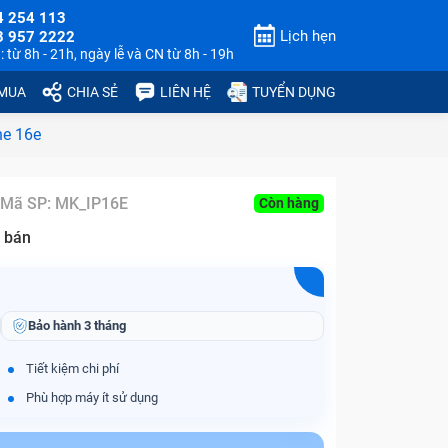
4 254 113
Lịch hẹn
3 957 2222
 từ 8h - 21h, ngày lễ và CN từ 8h - 19h
 MUA
CHIA SẺ
LIÊN HỆ
TUYỂN DỤNG
ne 16e
Mã SP:
MK_IP16E
Còn hàng
 bán
Bảo hành
3 tháng
Tiết kiệm chi phí
Phù hợp máy ít sử dụng