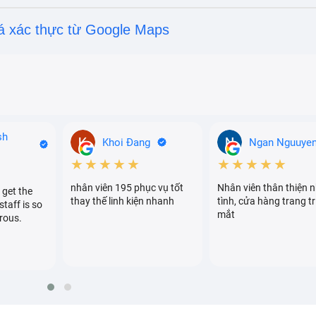
á xác thực từ Google Maps
sh
Khoi Đang
Ngan Nguuye
★★★★★
★★★★★
nhân viên 195 phục vụ tốt
Nhân viên thân thiện n
 get the
thay thế linh kiện nhanh
tình, cửa hàng trang tr
staff is so
mắt
rous.
?
iúp bạn bảo vệ được sức khoẻ lâu dài cho điện thoại. Không