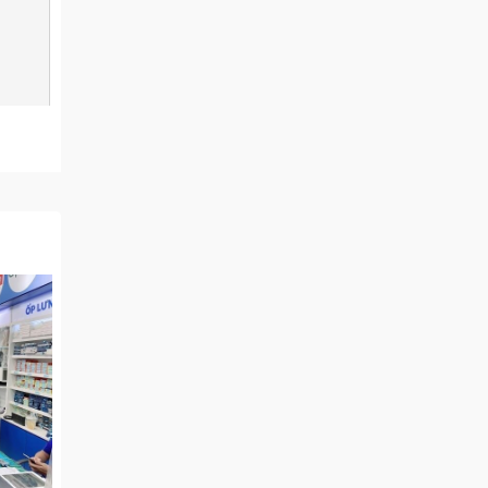
ại
ười