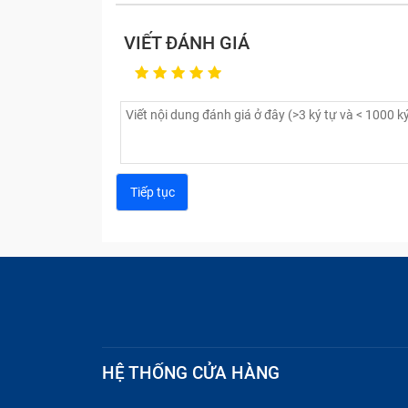
lúc nào vỡ màn hình cũng phải thay toàn bộ 
máy để đưa ra lựa chọn đúng đắn.
VIẾT ĐÁNH GIÁ
Dấu hiệu cần ép kính iPhone 16e
Màn hình iPhone 16e khi hư hỏng mặt kính 
thường. Bạn nên kiểm tra kỹ thiết bị để đá
iPhone 16e phù hợp và hiệu quả hơn.
Lớp kính ngoài bị nứt vỡ chân chim:
Nhữ
Mặc dù nứt nhưng màn hình vẫn sáng và hi
Màn hình bị trầy xước quá nhiều:
Các vế
Nếu để lâu, các vết trầy này có thể trở t
Kính bị bong lớp phủ nano bảo vệ:
Bạn 
chịu. Việc ép lại kính mới sẽ khôi phục
Kính bị hở keo ở các góc cạnh:
Đây là dấ
trạng này khiến bụi bẩn lọt vào làm giảm
HỆ THỐNG CỬA HÀNG
Cảm ứng phản hồi không đồng đều:
Mặc
không ăn. Đây có thể là do kính bị cong 