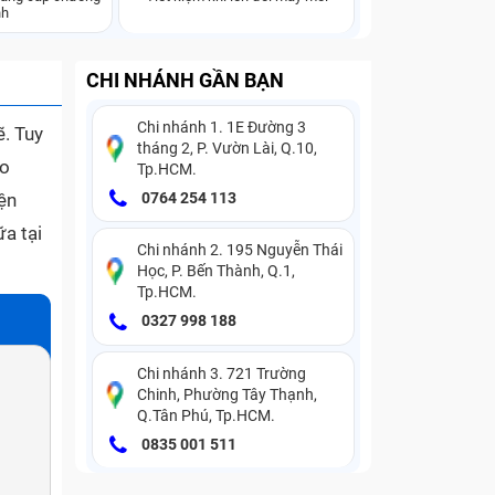
nh
CHI NHÁNH GẦN BẠN
Chi nhánh 1. 1E Đường 3
ẽ. Tuy
tháng 2, P. Vườn Lài, Q.10,
ào
Tp.HCM.
ện
0764 254 113
ữa tại
Chi nhánh 2. 195 Nguyễn Thái
Học, P. Bến Thành, Q.1,
Tp.HCM.
0327 998 188
Chi nhánh 3. 721 Trường
Chinh, Phường Tây Thạnh,
Q.Tân Phú, Tp.HCM.
0835 001 511