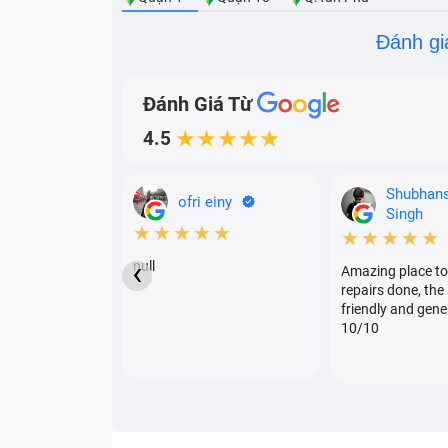
Đánh gi
Đánh Giá Từ
4.5
★★★★★
Shubhan
ofri einy
Singh
★★★★★
★★★★★
‹
null
Amazing place to
repairs done, the 
friendly and gene
10/10
Khi nào cần ép kính iPhone 16e
Việc xác định đúng thời điểm sửa chữa sẽ g