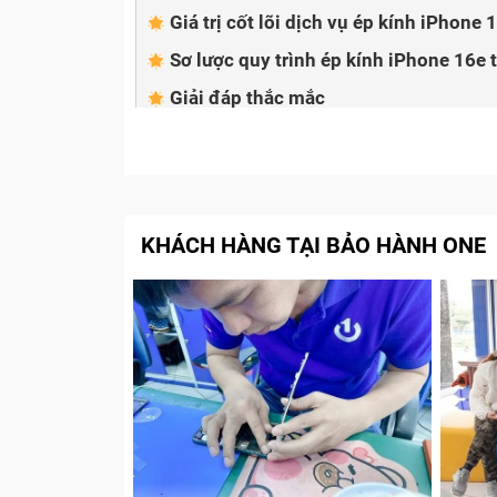
Giá trị cốt lõi dịch vụ ép kính iPhone
Sơ lược quy trình ép kính iPhone 16e
Giải đáp thắc mắc
Ép kính iPhone 16e có làm ảnh hưởn
Ép kính iPhone 16e có làm mất chố
Ép kính iPhone 16e nhiều lần có ản
KHÁCH HÀNG TẠI BẢO HÀNH ONE
Chi phí ép kính iPhone 16e là b
Giá cả luôn là yếu tố quan trọng ảnh hưởng
Bảo Hành One, chúng tôi luôn tối quy trình
dùng. Dưới đây là bảng giá chi tiết dịch vụ 
Dịch vụ