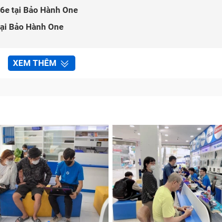
 16e tại Bảo Hành One
 tại Bảo Hành One
g Face ID không?
XEM THÊM
ng nước không?
h hưởng đến cảm ứng không?
ao nhiêu?
 phần lớn đến quyết định sửa chữa của hầu hết khách hàng. T
 để mang lại mức giá
ép kính iPhone
cạnh tranh nhất cho ng
thay ép mặt kính iPhone 16e tại trung tâm.
Giá