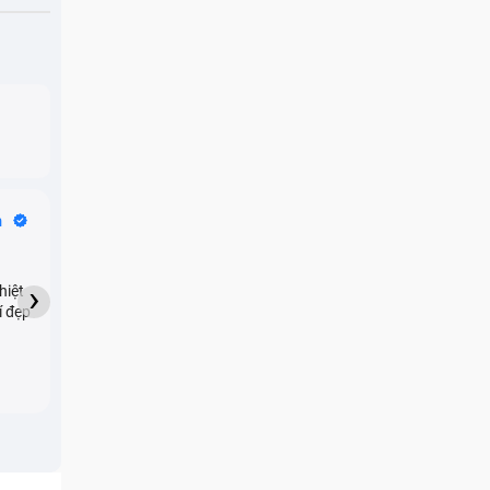
Bike Tours
n
Dragon
★★★★★
›
hiệt
My son downloaded some
í đẹp
games onto my phone,
which resulted in malicious
adware being installed and
preventing me from being
able to do anything as a
new ad would display every
few seconds. Removing the
 phải
games didn't resolve the
issue but I brought it in here