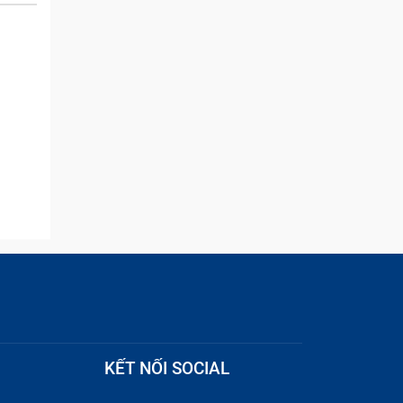
 của
and they were able to
quickly remove the ads :)
 mắt
ính
m nhẹ.
chạm.
 khó
. Tình
KẾT NỐI SOCIAL
 chạm