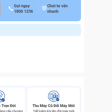
Gọi ngay
Chat tư vấn
📞
💬
1800 1236
nhanh
 Trọn Đời
Thu Máy Cũ Đổi Máy Mới
 nâng cấp chương
Tiết kiệm khi lên đời máy mới