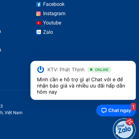
Facebook
Instagram
Youtube
n
Zalo
n
KTV: Phát Thịnh
ONLINE
Mình cần e hỗ trợ gì ạ! Chat với e để 
nhận báo giá và nhiều ưu đãi hấp dẫn 
hôm nay
1
23
h, Việt Nam