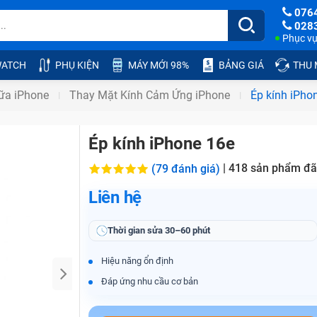
076
028
Phục vụ:
ATCH
PHỤ KIỆN
MÁY MỚI 98%
BẢNG GIÁ
THU
ữa iPhone
Thay Mặt Kính Cảm Ứng iPhone
Ép kính iPho
Ép kính iPhone 16e
|
418
sản phẩm đã
(79 đánh giá)
Liên hệ
Thời gian sửa
30–60 phút
Hiệu năng ổn định
Đáp ứng nhu cầu cơ bản