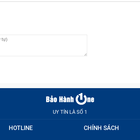
linh kiện đắt tiền. Bạn cần dựa trên những biểu hiện thực tế
thường xuất hiện các dấu hiệu rõ ràng có thể quan sát bằng
nh giá đúng mức độ hư hỏng. Từ đó, lựa chọn phương án ép k
ng vết nứt nhỏ li ti xuất hiện sau khi máy bị rơi hoặc va chạ
ển thị hình ảnh bình thường, rõ nét.
t xước làm giảm độ bóng bẩy và gây khó chịu khi bạn vuốt 
hành điểm yếu khiến kính dễ vỡ hơn.
sẽ thấy màn hình nhanh bẩn hơn và dấu vân tay bám dính rất
 cảm giác mượt mà và sạch sẽ cho máy.
UY TÍN LÀ SỐ 1
u hiệu của việc lớp keo liên kết giữa màn và khung bị lão hóa
 độ sáng của màn hình hiển thị.
HOTLINE
CHÍNH SÁCH
 dù kính không vỡ nát nhưng bạn cảm thấy có những vùng
vênh nhẹ sau một chấn động vật lý mạnh.