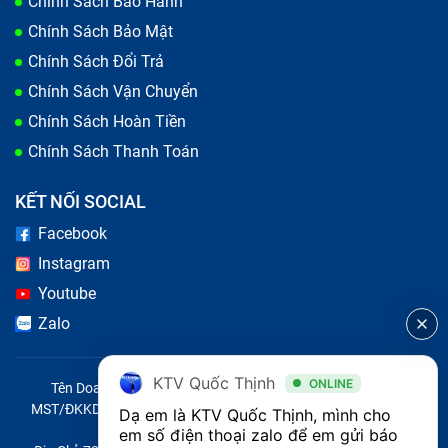
Chính Sách Bảo Hành
Chính Sách Bảo Mật
Chính Sách Đổi Trả
Chính Sách Vận Chuyển
Chính Sách Hoàn Tiền
Chính Sách Thanh Toán
KẾT NỐI SOCIAL
Facebook
Instagram
Youtube
Zalo
KTV Quốc Thịnh
ONLINE
Tên Doanh Nghiệp: CÔNG TY TNHH CITY ONE VIỆT NAM
MST/ĐKKD/QĐTL: 0316569346 do sở KHĐT TP.HCM cấp ngày
Dạ em là KTV Quốc Thịnh, mình cho 
14/04/2023
em số điện thoại zalo để em gửi báo 