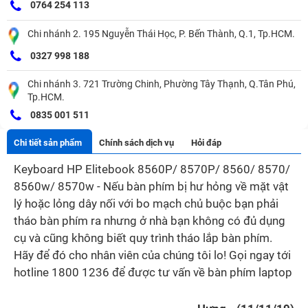
0764 254 113
Chi nhánh 2. 195 Nguyễn Thái Học, P. Bến Thành, Q.1, Tp.HCM.
0327 998 188
Chi nhánh 3. 721 Trường Chinh, Phường Tây Thạnh, Q.Tân Phú,
Tp.HCM.
0835 001 511
Chi tiết sản phẩm
Chính sách dịch vụ
Hỏi đáp
Keyboard HP Elitebook 8560P/ 8570P/ 8560/ 8570/
8560w/ 8570w - Nếu bàn phím bị hư hỏng về mặt vật
lý hoặc lỏng dây nối với bo mạch chủ buộc bạn phải
tháo bàn phím ra nhưng ở nhà bạn không có đủ dụng
cụ và cũng không biết quy trình tháo lắp bàn phím.
Hãy để đó cho nhân viên của chúng tôi lo! Gọi ngay tới
hotline 1800 1236 để được tư vấn về bàn phím laptop