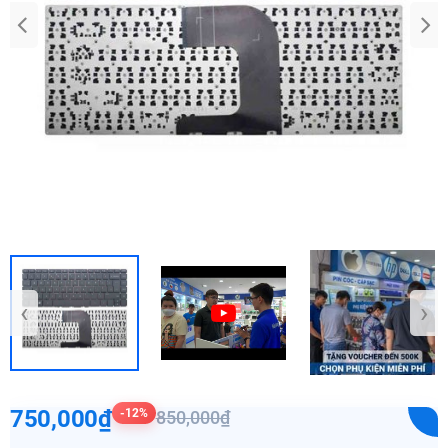
‹
›
750,000₫
-12%
850,000₫