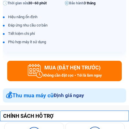
Thời gian sửa
30–60 phút
Bảo hành
3 tháng
Hiệu năng ổn định
Đáp ứng nhu cầu cơ bản
Tiết kiệm chi phí
Phù hợp máy ít sử dụng
MUA (ĐẶT HẸN TRƯỚC)
Không cần đặt cọc • Tới là làm ngay
💰
Thu mua máy cũ
Định giá ngay
CHÍNH SÁCH HỖ TRỢ