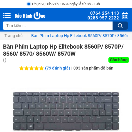
Phục vụ: 8h-21h, CN & ngày lễ từ 8h - 19h
0764 254 113
0283 957 2222
Trang chủ
Bàn Phím Laptop Hp Elitebook 8560P/ 8570P/ 8560/
Bàn Phím Laptop Hp Elitebook 8560P/ 8570P/
8560/ 8570/ 8560W/ 8570W
(
)
Còn hàng
(79 đánh giá)
|
093
sản phẩm đã bán