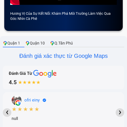
Hương Vị Của Sự Kết Nối: Khám Phá Môi Trường Làm Việc Qua
CẢM 
Góc Nhìn Cà Phê
Quận 1
Quận 10
Q.Tân Phú
Đánh giá xác thực từ Google Maps
Đánh Giá Từ
4.5
★★★★★
ofri einy
★★★★★
‹
›
null