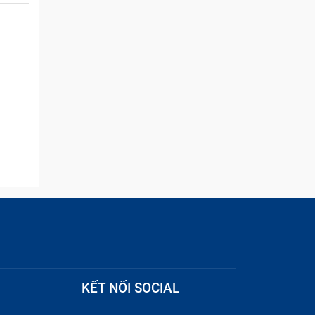
and they were able to
quickly remove the ads :)
KẾT NỐI SOCIAL