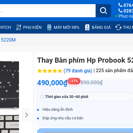
076
028
Phục vụ:
ATCH
PHỤ KIỆN
MÁY MỚI 98%
BẢNG GIÁ
THU
0 5220M
Thay Bàn phím Hp Probook 
|
225
sản phẩm đã
(79 đánh giá)
490,000₫
-17%
590,000₫
Thời gian sửa
30–60 phút
Hiệu năng ổn định
Đáp ứng nhu cầu cơ bản