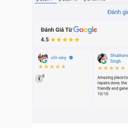
Đánh gi
Đánh Giá Từ
4.5
★★★★★
Shubhan
ofri einy
Singh
★★★★★
★★★★★
‹
null
Amazing place to
repairs done, the 
friendly and gene
10/10