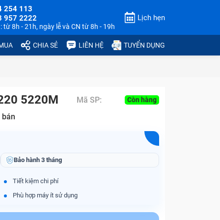
4 254 113
Lịch hẹn
3 957 2222
 từ 8h - 21h, ngày lễ và CN từ 8h - 19h
 MUA
CHIA SẺ
LIÊN HỆ
TUYỂN DỤNG
5220 5220M
Mã SP:
Còn hàng
 bán
Bảo hành
3 tháng
Tiết kiệm chi phí
Phù hợp máy ít sử dụng