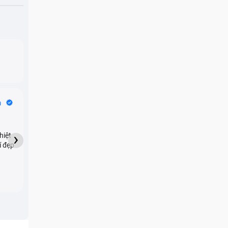
Bike Tours
n
Dragon
★★★★★
›
hiệt
My son downloaded some
í đẹp
games onto my phone,
which resulted in malicious
adware being installed and
preventing me from being
able to do anything as a
new ad would display every
few seconds. Removing the
games didn't resolve the
issue but I brought it in here