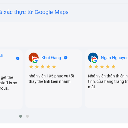
á xác thực từ Google Maps
sh
Khoi Đang
Ngan Nguuye
★★★★★
★★★★★
nhân viên 195 phục vụ tốt
Nhân viên thân thiện n
 get the
thay thế linh kiện nhanh
tình, cửa hàng trang tr
staff is so
mắt
rous.