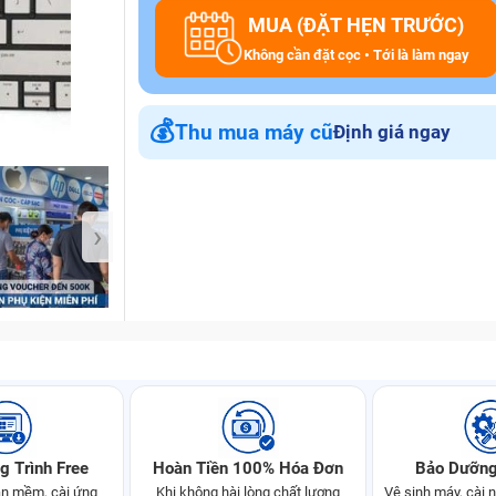
MUA (ĐẶT HẸN TRƯỚC)
Không cần đặt cọc • Tới là làm ngay
Bảo Hành One
💰
Thu mua máy cũ
Định giá ngay
›
g Trình Free
Hoàn Tiền 100% Hóa Đơn
Bảo Dưỡng
n mềm, cài ứng
Khi không hài lòng chất lượng
Vệ sinh máy, cài