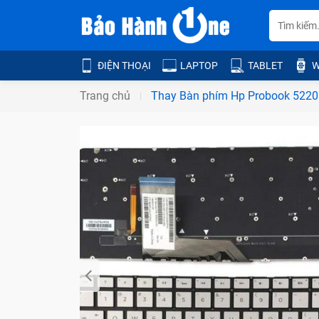
ĐIỆN THOẠI
LAPTOP
TABLET
W
Trang chủ
Thay Bàn phím Hp Probook 522