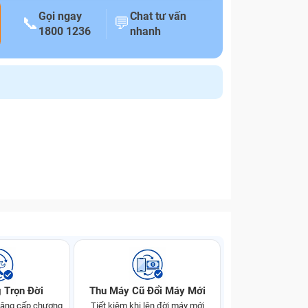
Gọi ngay
Chat tư vấn
📞
💬
1800 1236
nhanh
 Trọn Đời
Thu Máy Cũ Đổi Máy Mới
 nâng cấp chương
Tiết kiệm khi lên đời máy mới