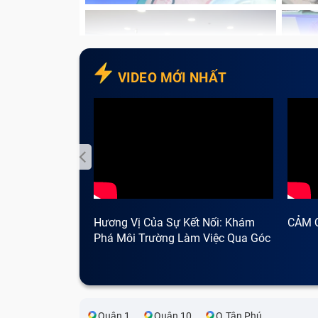
VIDEO MỚI NHẤT
Hương Vị Của Sự Kết Nối: Khám
CẢM 
Phá Môi Trường Làm Việc Qua Góc
Nhìn Cà Phê
Quận 1
Quận 10
Q.Tân Phú