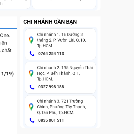
nh
CHI NHÁNH GẦN BẠN
Chi nhánh 1. 1E Đường 3
 One.
tháng 2, P. Vườn Lài, Q.10,
iện
Tp.HCM.
, chất
0764 254 113
Chi nhánh 2. 195 Nguyễn Thái
11/19)
Học, P. Bến Thành, Q.1,
Tp.HCM.
0327 998 188
Chi nhánh 3. 721 Trường
Chinh, Phường Tây Thạnh,
Q.Tân Phú, Tp.HCM.
0835 001 511