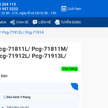
4 254 113
Lịch hẹn
3 957 2222
 từ 8h - 21h, ngày lễ và CN từ 8h - 19h
 MUA
CHIA SẺ
LIÊN HỆ
TUYỂN DỤNG
/ Pcg-71913L/ Pcg-71914
 Pcg-71811L/ Pcg-71811M/
cg-71912L/ Pcg-71913L/
Còn hàng
 bán
Bảo hành
3 tháng
Tiết kiệm chi phí