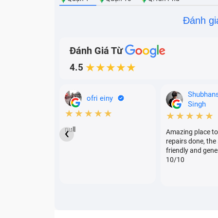
Đánh gi
Đánh Giá Từ
4.5
★★★★★
Shubhan
ofri einy
Singh
★★★★★
★★★★★
‹
null
Amazing place to
repairs done, the 
friendly and gene
10/10