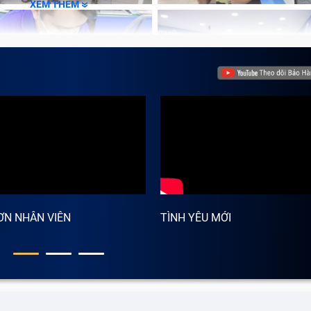
XEM THÊM
ƠN NHÂN VIÊN
TÌNH YÊU MỚI