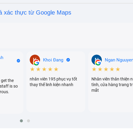
á xác thực từ Google Maps
sh
Khoi Đang
Ngan Nguuye
★★★★★
★★★★★
nhân viên 195 phục vụ tốt
Nhân viên thân thiện n
 get the
thay thế linh kiện nhanh
tình, cửa hàng trang tr
staff is so
mắt
rous.