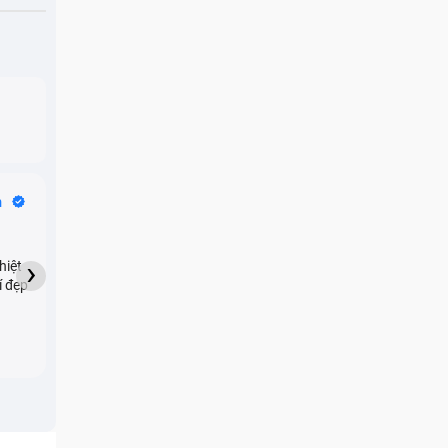
Bike Tours
n
Dragon
★★★★★
›
hiệt
My son downloaded some
í đẹp
games onto my phone,
which resulted in malicious
adware being installed and
preventing me from being
able to do anything as a
new ad would display every
few seconds. Removing the
games didn't resolve the
issue but I brought it in here