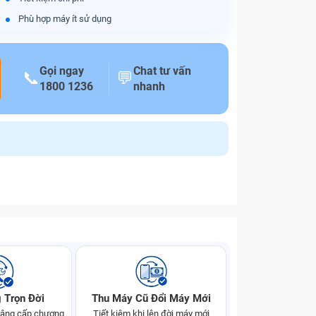
Phù hợp máy ít sử dụng
Gọi ngay
Chat tư vấn
📞
💬
1800 1236
nhanh
 Trọn Đời
Thu Máy Cũ Đổi Máy Mới
 nâng cấp chương
Tiết kiệm khi lên đời máy mới