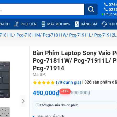
076
028
Phục vụ:
ATCH
PHỤ KIỆN
MÁY MỚI 98%
BẢNG GIÁ
THU
cg-71811L/ Pcg-71811M/ Pcg-71811W/ Pcg-71911L/ Pcg-71912L
Bàn Phím Laptop Sony Vaio
Pcg-71811W/ Pcg-71911L/ P
Pcg-71914
Mã SP:
|
326
sản phẩm đã
(79 đánh giá)
490,000₫
-17%
590,000₫
Thời gian sửa
30–60 phút
Hiệu năng ổn định