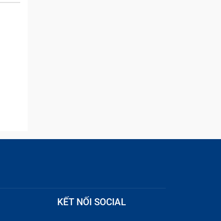
and they were able to
quickly remove the ads :)
KẾT NỐI SOCIAL