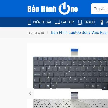
ĐIỆN THOẠI
LAPTOP
TABLET
W
Trang chủ
Bàn Phím Laptop Sony Vaio P