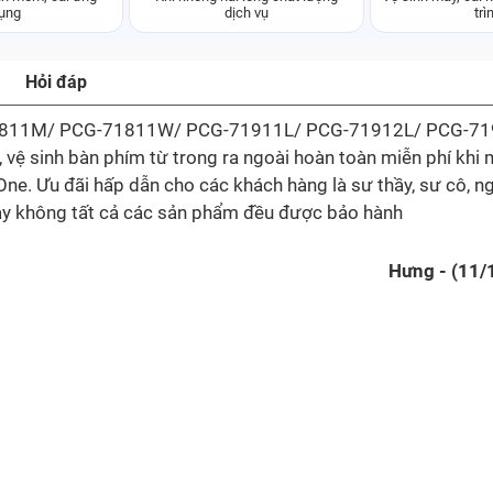
ụng
dịch vụ
trì
Hỏi đáp
71811M/ PCG-71811W/ PCG-71911L/ PCG-71912L/ PCG-71
, vệ sinh bàn phím từ trong ra ngoài hoàn toàn miễn phí khi
 One. Ưu đãi hấp dẫn cho các khách hàng là sư thầy, sư cô, n
ay không tất cả các sản phẩm đều được bảo hành
Hưng - (11/