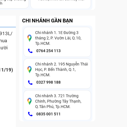
nh
CHI NHÁNH GẦN BẠN
Chi nhánh 1. 1E Đường 3
913L/
tháng 2, P. Vườn Lài, Q.10,
 mua
Tp.HCM.
gười
0764 254 113
Chi nhánh 2. 195 Nguyễn Thái
11/19)
Học, P. Bến Thành, Q.1,
Tp.HCM.
0327 998 188
Chi nhánh 3. 721 Trường
Chinh, Phường Tây Thạnh,
Q.Tân Phú, Tp.HCM.
0835 001 511