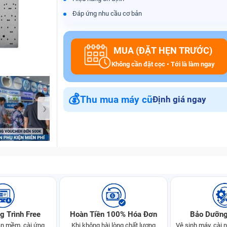
Đáp ứng nhu cầu cơ bản
Bảo Hành One
MUA (ĐẶT HẸN TRƯỚC)
Không cần đặt cọc • Tới là làm ngay
💰
Thu mua máy cũ
Định giá ngay
›
g Trình Free
Hoàn Tiền 100% Hóa Đơn
Bảo Dưỡng
n mềm, cài ứng
Khi không hài lòng chất lượng
Vệ sinh máy, cài