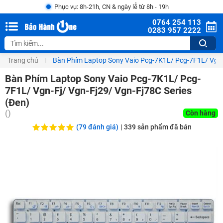
Phục vụ: 8h-21h, CN & ngày lễ từ 8h - 19h
0764 254 113
0283 957 2222
Trang chủ
Bàn Phím Laptop Sony Vaio Pcg-7K1L/ Pcg-7F1L/ Vgn-
Bàn Phím Laptop Sony Vaio Pcg-7K1L/ Pcg-
7F1L/ Vgn-Fj/ Vgn-Fj29/ Vgn-Fj78C Series
(Đen)
(
)
Còn hàng
(79 đánh giá)
|
339
sản phẩm đã bán