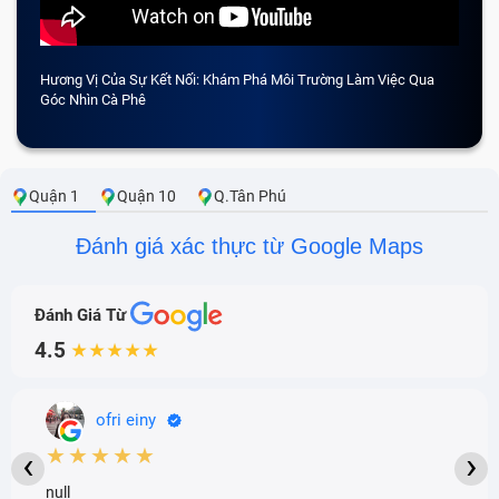
Hương Vị Của Sự Kết Nối: Khám Phá Môi Trường Làm Việc Qua
CẢM 
Góc Nhìn Cà Phê
Quận 1
Quận 10
Q.Tân Phú
Đánh giá xác thực từ Google Maps
Đánh Giá Từ
4.5
★★★★★
ofri einy
★★★★★
‹
›
null