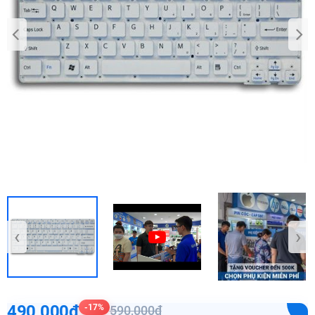
‹
›
490,000₫
-17%
590,000₫