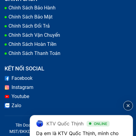
Chính Sách Bảo Hành
Chính Sách Bảo Mật
Chính Sách Đổi Trả
Chính Sách Vận Chuyển
Chính Sách Hoàn Tiền
Chính Sách Thanh Toán
KẾT NỐI SOCIAL
Facebook
Instagram
Youtube
Zalo
KTV Quốc Thịnh
ONLINE
Tên Doanh Nghiệp: CÔNG TY TNHH CITY ONE VIỆT NAM
MST/ĐKKD/QĐTL: 0316569346 do sở KHĐT TP.HCM cấp ngày
Dạ em là KTV Quốc Thịnh, mình cho 