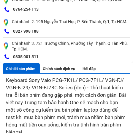
0764 254 113
Chi nhánh 2. 195 Nguyễn Thái Học, P. Bến Thành, Q.1, Tp.HCM.
0327 998 188
Chi nhánh 3. 721 Trường Chinh, Phường Tây Thạnh, Q.Tân Phú,
Tp.HCM.
0835 001 511
Chi tiết sản phẩm
Chính sách dịch vụ
Hỏi đáp
Keyboard Sony Vaio PCG-7K1L/ PCG-7F1L/ VGN-FJ/
VGN-FJ29/ VGN-FJ78C Series (đen) - Thủ thuật kiểm
tra lỗi bàn phím đang gặp phải một cách đơn giản. Bài
viết này Trung tâm bảo hành One sẽ mách cho bạn
một số công cụ kiểm tra bàn phím laptop dùng để
test khi mua bàn phím mới, tránh mua nhầm bàn phím
hỏng mất tiền oan uổng, kiểm tra tình hình bàn phím
hiện tại