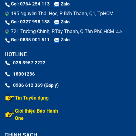
Gọi: 0764 254 113
Zalo
195 Nguyễn Thái Học, P Bến Thành, Q1, TpHCM
Gọi: 0327 998 188
Zalo
721 Trường Chinh, P.Tây Thạnh, Q.Tân Phú,HCM
Gọi: 0835 001 511
Zalo
HOTLINE
028 3957 2222
18001236
0906 612 369 (Góp ý)
Tin Tuyển dụng
Giới thiệu Bảo Hành
One
CHÍNH SÁCH