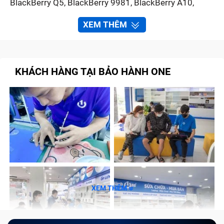
BlackBerry Q5, BlackBerry 9981, BlackBerry A10,
BlackBerry PASSPORT, BlackBerry CLASSIC,
XEM THÊM
BlackBerry P9982, BlackBerry Z30, BlackBerry P9983,
BlackBerry Bold 9700…
KHÁCH HÀNG TẠI BẢO HÀNH ONE
Bạn thấy chiếc Backberry của mình không còn hợp
thời và hiện muốn chuyển qua dùng máy khác
Ấy thế nhưng bỏ thì thương vương thì tội nên bạn
không biết phải làm sao ư? Dễ thôi, ghé qua cửa hàng
thu
mua điện thoại Blackberry giá cao
của TRUNG
TÂM BẢO HÀNH ONE nhé, chúng tôi hứa hẹn là giải
XEM THÊM
pháp tuyệt vời dành cho bạn đấy