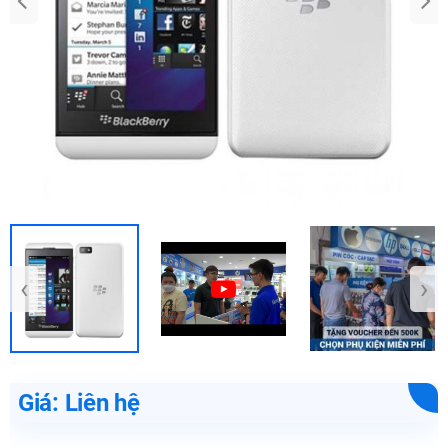
‹
›
Giá: Liên hệ