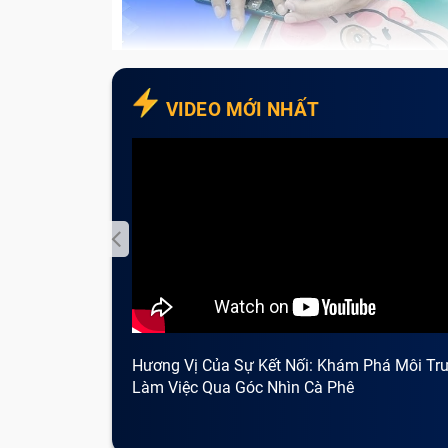
Với dịch vụ đa dạng, và quy mô hoạt động 
khách hàng các dịch vụ thu mua tất cả các 
Máy mới không trầy xước hoặc đã 
VIDEO MỚI NHẤT
Nhận thu mua tất cả các dòng điện th
Nhận thu mua tất cả các dòng máy nguyên z
Từ nay, mọi khách hàng đã có thể an tâm liê
Thạnh
rồi nhé vì dù đang sử dụng chiếc điệ
lại của TRUNG TÂM BẢO HÀNH ONE với một m
Hương Vị Của Sự Kết Nối: Khám Phá Môi Tr
Làm Việc Qua Góc Nhìn Cà Phê
Mua điện thoạ