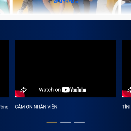
XEM THÊM
lớn nhất hiện nay, Trung Tâm Bảo Hành One cam kết mang đ
dòng máy cũ với đủ mọi tiêu chí:
qua quá trình sử dụng lâu dài và có nhiều vết trầy xước
oại từ cấu hình thấp đến cấu hình cao, dù đời mới hay đời c
in hoặc đã qua thay thế các thành phần linh kiện như: main,
cảm ứng…
n hệ với địa chỉ
mua điện thoại Blackberry uy tín quận Bìn
n thoại như thế nào thì bạn cũng có thể sử dụng dịch vụ thu
ức giá phải chăng, cao nhất thị trường.
ường
CẢM ƠN NHÂN VIÊN
TÌN
i Blackberry giá cao quận Bình Thạnh