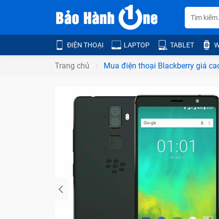
ĐIỆN THOẠI
LAPTOP
TABLET
W
Trang chủ
Mua điện thoại Blackberry giá c