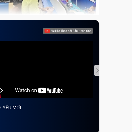
ến cho
ũ
 loa,
h
 mua
H YÊU MỚI
NGÀY VALENTI