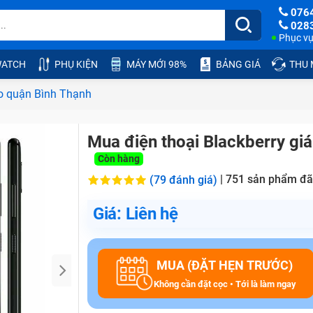
076
028
Phục vụ:
ATCH
PHỤ KIỆN
MÁY MỚI 98%
BẢNG GIÁ
THU
ao quận Bình Thạnh
Mua điện thoại Blackberry gi
Còn hàng
|
751
sản phẩm đã
(79 đánh giá)
Giá: Liên hệ
MUA (ĐẶT HẸN TRƯỚC)
Không cần đặt cọc • Tới là làm ngay