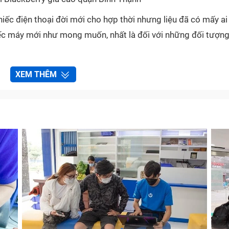
ếc điện thoại đời mới cho hợp thời nhưng liệu đã có mấy ai
iếc máy mới như mong muốn, nhất là đối với những đối tượn
XEM THÊM
 dịch vụ
mua điện thoại Blackberry giá cao quận Bình Thạn
 giải pháp để có thêm một khoản chi phí cho riêng mình.
i Blackberry giá cao quận Bình Thạnh
 mua những dòng máy cũ như thế nào?
 rất nhiều trạng thái, tình trạng khác nhau, vì thế để có s
hành báo giá cho khách hàng, các nhân viên sẽ phải thực hiện
ăng và linh kiện máy.