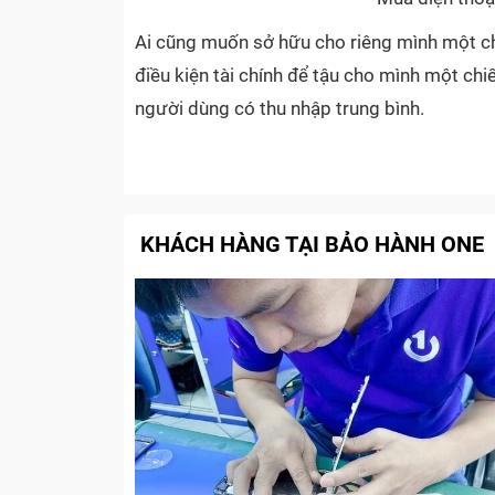
Ai cũng muốn sở hữu cho riêng mình một chi
điều kiện tài chính để tậu cho mình một ch
người dùng có thu nhập trung bình.
Vì lý do đó, nhiều người dùng đã chọn lựa
TRUNG TÂM BẢO HÀNH ONE như là một
KHÁCH HÀNG TẠI BẢO HÀNH ONE
Mua điện thoạ
Trung tâm nhận
Không như máy mới, máy cũ đã qua sử dụng có
giá chính xác, kỹ càng nhất, trước khi tiến 
bước kiểm tra, thẩm định cơ bản các chức n