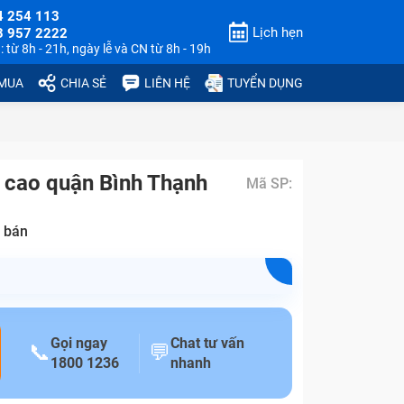
4 254 113
Lịch hẹn
3 957 2222
 từ 8h - 21h, ngày lễ và CN từ 8h - 19h
 MUA
CHIA SẺ
LIÊN HỆ
TUYỂN DỤNG
á cao quận Bình Thạnh
Mã SP:
 bán
Gọi ngay
Chat tư vấn
📞
💬
1800 1236
nhanh