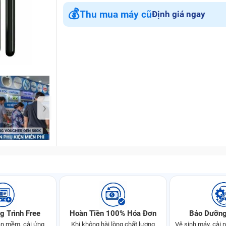
💰
Thu mua máy cũ
Định giá ngay
Bảo Hành One
›
g Trình Free
Hoàn Tiền 100% Hóa Đơn
Bảo Dưỡng
n mềm, cài ứng
Khi không hài lòng chất lượng
Vệ sinh máy, cài