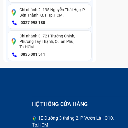
Chi nhánh 2. 195 Nguyễn Thái Học, P.
Từ khóa tìm kiếm:
Bến Thành, Q.1, Tp.HCM.
0327 998 188
thu mua điện thoại BlackBerry Q10 giá c
thu mua điện thoại BlackBerry Z10 Black 
Chi nhánh 3. 721 Trường Chinh,
Phường Tây Thạnh, Q.Tân Phú,
thu mua điện thoại BLACKBERRY Z10 WH
Tp.HCM.
0835 001 511
thu mua điện thoại BlackBerry Curve 922
thu mua điện thoại BlackBerry Curve 932
thu mua điện thoại BlackBerry Curve 936
thu mua điện thoại BlackBerry Curve 938
thu mua điện thoại BlackBerry Curve 930
HỆ THỐNG CỬA HÀNG
thu mua điện thoại BlackBerry Bold 9790
1E Đường 3 tháng 2, P Vườn Lài, Q10,
Tp.HCM
thu mua điện thoại BLACKBERRY P'9981 