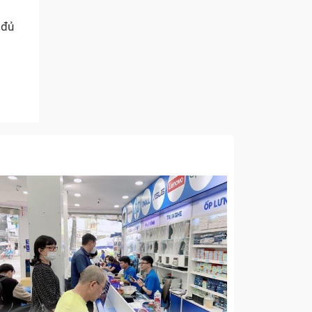
 đủ
g
h
của
ự đánh
 các