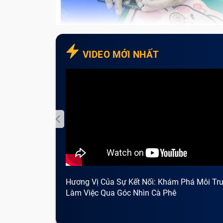
các tình trạng như:
VIDEO MỚI NHẤT
Báo giá gian l
Thậm chí một số nơi còn cầm máy trong tay 
đồng ý bán rẻ, bán tháo cho xong. Khi đó, bạ
Trung tâm
mua điện thoại Blackberry uy 
các dòng điện thoại BlackBerry, Curve 922
BlackBerry 5810, Blackberry 6710, BlackBe
BlackBerry 5790, BlackBerry 6280, BlackBe
Hương Vị Của Sự Kết Nối: Khám Phá Môi Tr
Làm Việc Qua Góc Nhìn Cà Phê
Mua điện tho