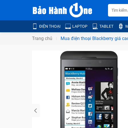
ĐIỆN THOẠI
LAPTOP
TABLET
W
Trang chủ
Mua điện thoại Blackberry giá c