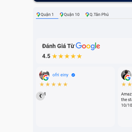
TRUNG TÂM BẢO HÀNH ONE – Thu mua đú
Quận 1
Quận 10
Q.Tân Phú
Đến TRUNG TÂM BẢO HÀNH ONE, bạn sẽ được 
luôn lấy phương châm phục vụ hết mình cho 
Đánh Giá Từ
4.5
★★★★★
Thu
mua điện thoại Blackberr
Nhận mua luôn những dòng máy đang bị lỗi,
ofri einy
★★★★★
★
‹
null
Amazin
Cam kết không ép giá khách hà
the st
10/1
Báo giá trung thực ngay cho kh
Nếu đồng ý mọi thỏa thuận, tiến hành thanh
mua nhanh bán lẹ
châm
“
”