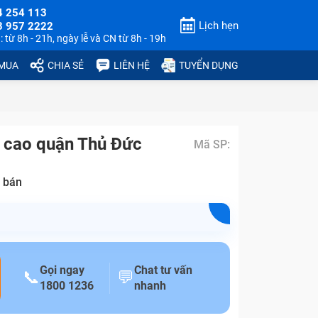
4 254 113
Lịch hẹn
3 957 2222
 từ 8h - 21h, ngày lễ và CN từ 8h - 19h
 MUA
CHIA SẺ
LIÊN HỆ
TUYỂN DỤNG
á cao quận Thủ Đức
Mã SP:
 bán
Gọi ngay
Chat tư vấn
📞
💬
1800 1236
nhanh