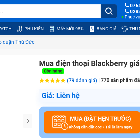
076
028
Phục vụ:
ATCH
PHỤ KIỆN
MÁY MỚI 98%
BẢNG GIÁ
THU
ao quận Thủ Đức
Mua điện thoại Blackberry gi
Còn hàng
|
770
sản phẩm đã
(79 đánh giá)
Giá: Liên hệ
MUA (ĐẶT HẸN TRƯỚC)
Không cần đặt cọc • Tới là làm ngay