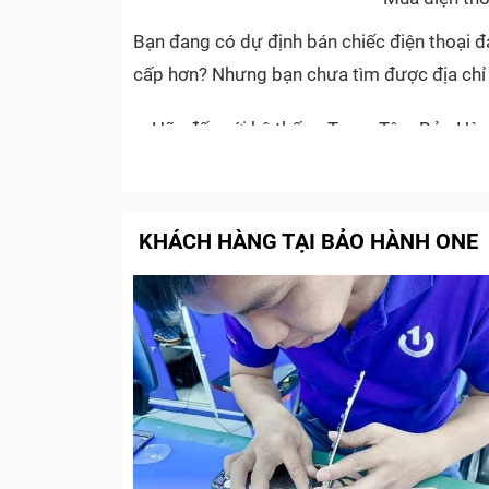
Bạn đang có dự định bán chiếc điện thoại 
cấp hơn? Nhưng bạn chưa tìm được địa ch
Hãy đến với hệ thống Trung Tâm Bảo Hành 
kiện chúng tôi còn là điểm đến dẫn đầu v
đư
KHÁCH HÀNG TẠI BẢO HÀNH ONE
Mua điện tho
Như bạn đã biết, với thị trường công nghệ 
thoại cải tiến, hiện đại hơn về chất lượng c
thanh lý
mang đi “
” thường gặp nhiều tình 
không xong.
Trên thị trường hiện nay, hẳn bạn cũng đã