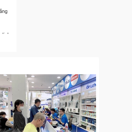
đẳng
 linh
, rất
điện
khi
cũng
h khỏi