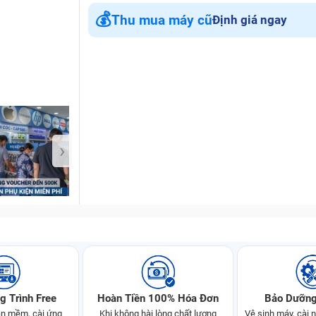
💰
Thu mua máy cũ
Định giá ngay
Bảo Hành One
›
g Trình Free
Hoàn Tiền 100% Hóa Đơn
Bảo Dưỡng
n mềm, cài ứng
Khi không hài lòng chất lượng
Vệ sinh máy, cài