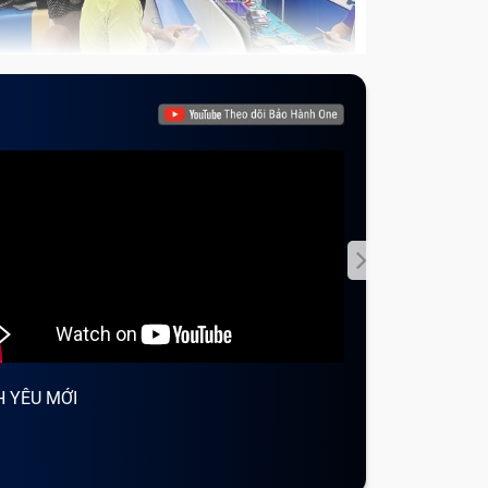
àng
ua
957,
90,
H YÊU MỚI
NGÀY VALENTI