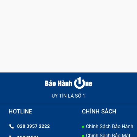
cao
cao
cao
cao
cao
cao
cao
cao
UY TÍN LÀ SỐ 1
cao
cao
HOTLINE
CHÍNH SÁCH
cao
028 3957 2222
Chính Sách Bảo Hành
Chính Sách Bảo Mật