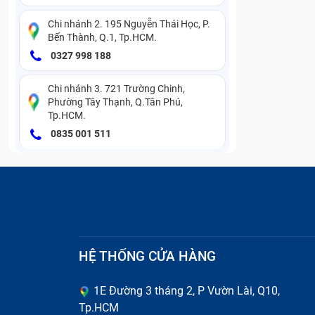
thu mua điện thoại BlackBerry 5810 giá 
Chi nhánh 2. 195 Nguyễn Thái Học, P.
thu mua điện thoại Blackberry 6710 giá 
Bến Thành, Q.1, Tp.HCM.
thu mua điện thoại BlackBerry 6230 giá 
0327 998 188
thu mua điện thoại BlackBerry 7130 giá 
Chi nhánh 3. 721 Trường Chinh,
Phường Tây Thạnh, Q.Tân Phú,
thu mua điện thoại BlackBerry 8700 giá 
Tp.HCM.
0835 001 511
thu mua điện thoại BlackBerry 7290 giá 
thu mua điện thoại BlackBerry 5790 giá 
thu mua điện thoại BlackBerry 6280 giá 
thu mua điện thoại BlackBerry 6750 giá 
thu mua điện thoại BlackBerry 6210 giá 
HỆ THỐNG CỬA HÀNG
thu mua điện thoại BlackBerry 7780 giá 
1E Đường 3 tháng 2, P Vườn Lài, Q10,
Tp.HCM