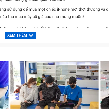
đang sử dụng để mua một chiếc iPhone mới thời thượng và 
ỉ nào thu mua máy cũ giá cao như mong muốn?
One nhé, không chỉ nổi tiếng về dịch vụ sửa chữa, cung cấp
XEM THÊM
ề lĩnh vực
mua điện thoại Blackberry giá cao quận Thủ Đức
ợc khách hàng tin tưởng.
ại Blackberry giá cao quận Thủ Đức
không ngừng phát triển, ngày càng cho ra đời nhiều mẫu mã 
ũng như hình thức thì một chiếc điện thoại cũ đã qua sử dụng 
huống dở khóc dở cười khiến bạn bán thì tiếc mà giữ lại thì 
 tham khảo giá cả ở một số nơi và chắc chắn là không trán