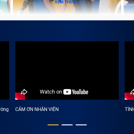
XEM THÊM
Bị ép giá
Thêm bớt, kì kèo, trả giá
ận, không tương đương với giá trị máy
kiểm định chất lượng và tự vẽ ra nhiều lỗi máy để khách h
n phải thật tỉnh táo để đưa ra quyết định sáng suốt nhất.
tín quận Thủ Đức
TRUNG TÂM BẢO HÀNH ONE chuyên thu m
0, BlackBerry RIM 900 BlackBerry RIM 950, BlackBerry RIM 
rry 6230, BlackBerry 7130, BlackBerry 8700, BlackBerry 72
rry 6750...
ường
CẢM ƠN NHÂN VIÊN
TÌN
ại Blackberry giá cao quận Thủ Đức