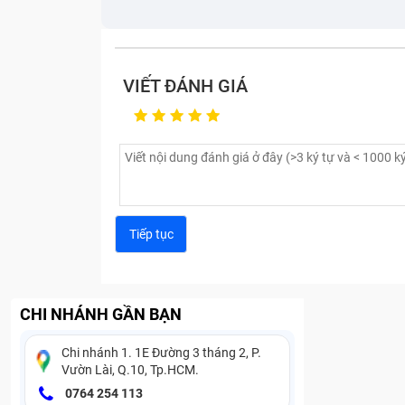
h
Qúy khách hàng hãy nhanh chóng liên hệ
mua – bán máy nhé.
VIẾT ĐÁNH GIÁ
Bên cạnh đó, trung tâm còn có các địa đ
TpHCM và
thu mua điện thoại Blackberry 
Liên hệ Hotline: 18001236
Di động: 0903 612 369
Mua điện tho
Mọi chi tiết xin liên hệ: 1800 1236
CHI NHÁNH GẦN BẠN
Chi nhánh 1. 1E Đường 3 tháng 2, P.
Vườn Lài, Q.10, Tp.HCM.
Từ khóa tìm kiếm:
0764 254 113