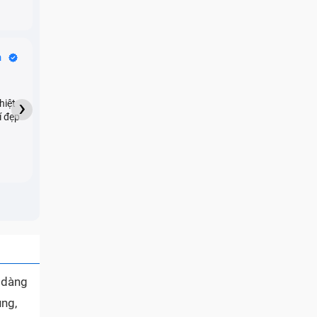
Bike Tours
n
Dragon
★★★★★
›
hiệt
My son downloaded some
í đẹp
games onto my phone,
which resulted in malicious
adware being installed and
preventing me from being
able to do anything as a
new ad would display every
few seconds. Removing the
games didn't resolve the
issue but I brought it in here
and they were able to
quickly remove the ads :)
ễ dàng
ụng,