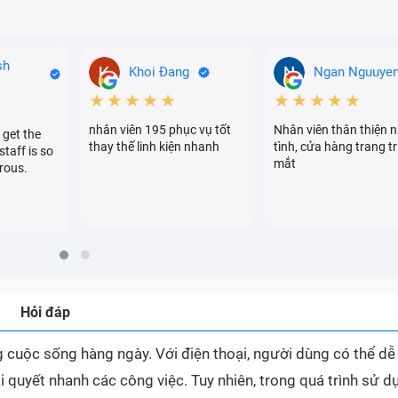
sh
Khoi Đang
Ngan Nguuye
★★★★★
★★★★★
nhân viên 195 phục vụ tốt
Nhân viên thân thiện n
 get the
thay thế linh kiện nhanh
tình, cửa hàng trang tr
staff is so
mắt
rous.
Hỏi đáp
ong cuộc sống hàng ngày. Với điện thoại, người dùng có thể d
i quyết nhanh các công việc. Tuy nhiên, trong quá trình sử d