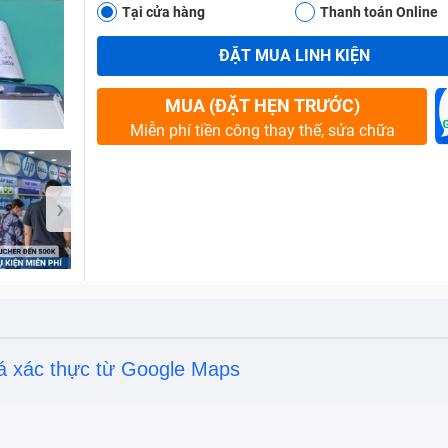
Tại cửa hàng
Thanh toán Online
ĐẶT MUA LINH KIỆN
Bảo Hành One
MUA (ĐẶT HẸN TRƯỚC)
Miễn phí tiền công thay thế, sửa chữa
›
á xác thực từ Google Maps