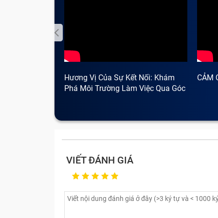
Những lỗi chữa điện thoại hay 
Một chiếc smartphone chứa rất nhiều linh
không ít phiền toái, rắc rối khi sử dụng; 
thời. Vậy các lỗi, hỏng linh kiện cần mang s
Hương Vị Của Sự Kết Nối: Khám
CẢM 
Phá Môi Trường Làm Việc Qua Góc
Nhìn Cà Phê
VIẾT ĐÁNH GIÁ