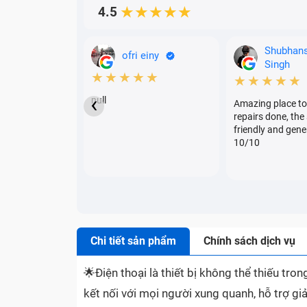
4.5
★★★★★
Shubhan
ofri einy
Singh
★★★★★
★★★★★
‹
null
Amazing place to
repairs done, the 
friendly and gene
10/10
Chi tiết sản phẩm
Chính sách dịch vụ
🌟
Điện thoại là thiết bị không thể thiếu tr
kết nối với mọi người xung quanh, hỗ trợ giả