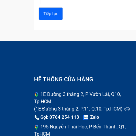
Sửa chữa c
HỆ THỐNG CỬA HÀNG
Thay pin chữa điện thoại
1E Đường 3 tháng 2, P Vườn Lài, Q10,
Tp.HCM
Pin điện thoại là linh kiện có tuổi thọ n
(1E Đường 3 tháng 2, P.11, Q.10, Tp.HCM)
phồng rộp, chai lỳ, thời gian sử dụng ngắn 
Gọi: 0764 254 113
Zalo
Nếu kéo dài tình trạng hỏng pin, có thể gâ
195 Nguyễn Thái Học, P Bến Thành, Q1,
TpHCM