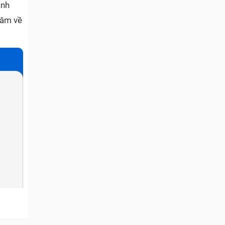
anh
tâm về