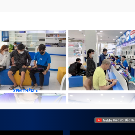
m lỗi
, hiệu quả tại Trung Tâm Bảo Hành One
XEM THÊM
n
ợc bảo hành