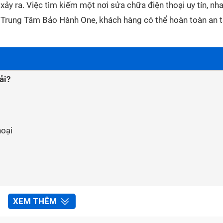
ảy ra. Việc tìm kiếm một nơi sửa chữa điện thoại uy tín, nh
ới Trung Tâm Bảo Hành One, khách hàng có thể hoàn toàn an 
ải?
hoại
điện thoại tại Trung Tâm Bảo Hành One
XEM THÊM