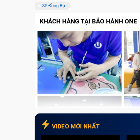
SP Đồng Bộ
Linh kiện đảm bảo chất lượng
Đội ngũ nhân viên giàu kinh nghiệm
KHÁCH HÀNG TẠI BẢO HÀNH ONE
Chế độ bảo hành chính hãng
Chính sách vận chuyển thuận tiện
Đa dạng hình thức thanh toán
Có chính sách hoàn tiền cho sản phẩ
Những lưu ý để sửa chữa nhanh chóng
Đặt lịch hẹn trước
Tham khảo giá trước khi sửa chữa
Liên hệ với trung tâm để được tư vấ
Lưu ý các sản phẩm được, không đư
Tạm kết
VIDEO MỚI NHẤT