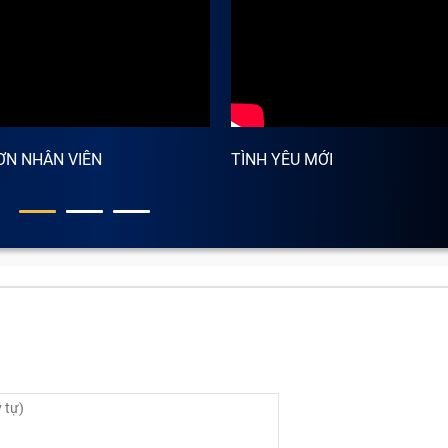
mắc phải?
 kiện, bộ phận. Nếu một trong chúng bị lỗi, hỏng thì bạn 
nghiêm trọng hơn có thể phải thay máy mới nếu không sửa ch
ửa chữa điện thoại là gì?
ƠN NHÂN VIÊN
TÌNH YÊU MỚI