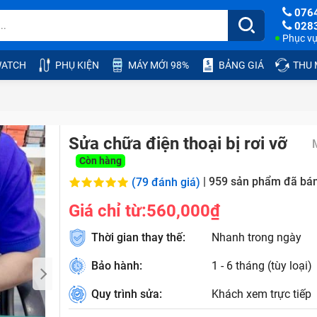
076
028
Phục vụ:
ATCH
PHỤ KIỆN
MÁY MỚI 98%
BẢNG GIÁ
THU
Sửa chữa điện thoại bị rơi vỡ
Còn hàng
|
959
sản phẩm đã bá
(79 đánh giá)
Giá chỉ từ:
560,000₫
Thời gian thay thế:
Nhanh trong ngày
Bảo hành:
1 - 6 tháng (tùy loại)
Quy trình sửa:
Khách xem trực tiếp