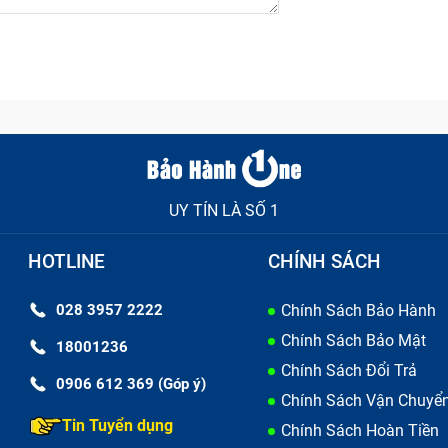
UY TÍN LÀ SỐ 1
hữa điện thoại bao gồm những gì?
HOTLINE
CHÍNH SÁCH
028 3957 2222
Chính Sách Bảo Hành
Chính Sách Bảo Mật
gắn nhất so với các bộ phận của máy. Khi pin của bạn có dấ
18001236
Chính Sách Đổi Trả
thì báo hiệu đã tới lúc thay pin cho chiếc chữa điện thoại c
0906 612 369 (Góp ý)
Chính Sách Vận Chuyể
y cháy nổ khi sạc máy cũng như sử dụng.
Tin Tuyển dụng
Chính Sách Hoàn Tiền