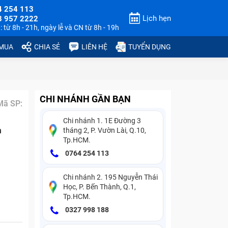
4 254 113
Lịch hẹn
3 957 2222
 từ 8h - 21h, ngày lễ và CN từ 8h - 19h
 MUA
CHIA SẺ
LIÊN HỆ
TUYỂN DỤNG
CHI NHÁNH GẦN BẠN
Mã SP:
Chi nhánh 1. 1E Đường 3
n
tháng 2, P. Vườn Lài, Q.10,
Tp.HCM.
0764 254 113
Chi nhánh 2. 195 Nguyễn Thái
Học, P. Bến Thành, Q.1,
Tp.HCM.
0327 998 188