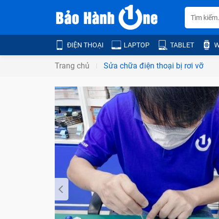
ĐIỆN THOẠI
LAPTOP
TABLET
W
Trang chủ
Sửa chữa điện thoại bị rơi vỡ