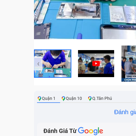
‹
Quận 1
Quận 10
Q.Tân Phú
Đánh gi
Đánh Giá Từ