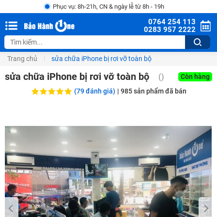
Phục vụ: 8h-21h, CN & ngày lễ từ 8h - 19h
0764 254 113
0283 957 2222
Trang chủ
sửa chữa iPhone bị rơi vỡ toàn bộ
sửa chữa iPhone bị rơi vỡ toàn bộ
()
Còn hàng
(79 đánh giá)
|
985
sản phẩm đã bán