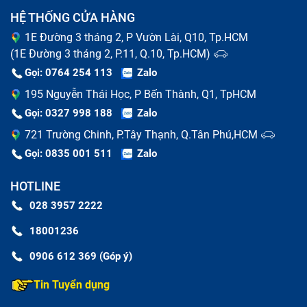
HỆ THỐNG CỬA HÀNG
Thay pin chữa iPhone
1E Đường 3 tháng 2, P Vườn Lài, Q10, Tp.HCM
(1E Đường 3 tháng 2, P.11, Q.10, Tp.HCM)
Pin điện thoại là linh kiện có tuổi thọ ngắn nhất so với
Gọi: 0764 254 113
Zalo
các bộ phận của máy. Khi pin của bạn có dấu hiệu
195 Nguyễn Thái Học, P Bến Thành, Q1, TpHCM
phồng rộp, chai lỳ, thời gian sử dụng ngắn thì báo hiệu
Gọi: 0327 998 188
Zalo
đã tới lúc thay pin cho chiếc chữa iPhone của bạn. Nếu
721 Trường Chinh, P.Tây Thạnh, Q.Tân Phú,HCM
kéo dài tình trạng hỏng pin, có thể gây cháy nổ khi sạc
Gọi: 0835 001 511
Zalo
máy cũng như sử dụng.
HOTLINE
028 3957 2222
18001236
0906 612 369 (Góp ý)
Tin Tuyển dụng