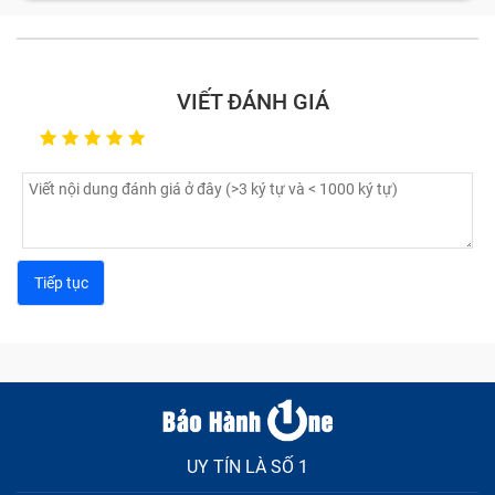
phận. Nếu một trong chúng bị lỗi, hỏng thì bạn sẽ gặp
không ít phiền toái, rắc rối khi sử dụng; nghiêm trọng
hơn có thể phải thay máy mới nếu không sửa chữa kịp
VIẾT ĐÁNH GIÁ
thời. Vậy các lỗi, hỏng linh kiện cần mang sửa chữa
iPhone là gì?
UY TÍN LÀ SỐ 1
Sửa chữa chữa iPhone bao gồm những gì?