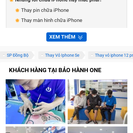
Thay pin chữa iPhone
Thay màn hình chữa iPhone
Thay mặt kính cảm ứng chữa iPhone
XEM THÊM
Thay vỏ chữa iPhone
Thay mic chữa iPhone
SP Đồng Bộ
Thay Vỏ Iphone Se
Thay vỏ iphone 12 p
Thay main chữa iPhone
KHÁCH HÀNG TẠI BẢO HÀNH ONE
An tâm về dịch vụ khi sửa chữa chữa iPhone tại
Trung Tâm Bảo Hành One
Sửa chữa nhanh chóng, tiện lợi
Linh kiện đảm bảo chất lượng
Đội ngũ nhân viên giàu kinh nghiệm
Chế độ bảo hành chính hãng
Chính sách vận chuyển thuận tiện