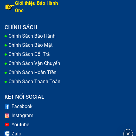
Giới thiệu Bảo Hành
One
CHÍNH SÁCH
Thay màn hình chữa iPhone
Chính Sách Bảo Hành
Chính Sách Bảo Mật
Trong quá trình sử dụng, điện thoại của bạn xuất hiện
Chính Sách Đổi Trả
những vết xước, hay màn hình bị vỡ do va đập mạnh
Chính Sách Vận Chuyển
khi vô tình bạn làm rơi dế yêu. Lỗi này làm giảm khả
Chính Sách Hoàn Tiền
năng hiển thị và gây ảnh hưởng tới công việc, học tập
Chính Sách Thanh Toán
cũng như nhu cầu giải trí của bạn. Đây là những dấu
hiệu thông báo đã đến lúc bạn nên đưa máy tới trung
KẾT NỐI SOCIAL
tâm để kiểm tra và thực hiện thay màn hình.
Facebook
Instagram
Youtube
Zalo