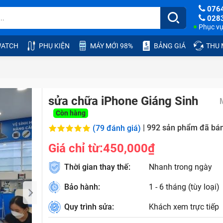
076
028
Phục vụ:
ATCH
PHỤ KIỆN
MÁY MỚI 98%
BẢNG GIÁ
THU
sửa chữa iPhone Giáng Sinh
Còn hàng
|
992
sản phẩm đã bá
(79 đánh giá)
Giá chỉ từ:
450,000₫
Thời gian thay thế:
Nhanh trong ngày
Bảo hành:
1 - 6 tháng (tùy loại)
Quy trình sửa:
Khách xem trực tiếp