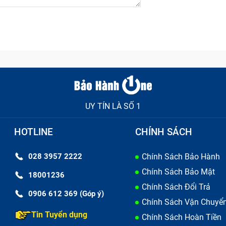
UY TÍN LÀ SỐ 1
 iPhone Giáng Sinh bao gồm những gì?
HOTLINE
CHÍNH SÁCH
028 3957 2222
Chính Sách Bảo Hành
Chính Sách Bảo Mật
gắn nhất so với các bộ phận của máy. Khi pin của bạn có dấ
18001236
Chính Sách Đổi Trả
 thì báo hiệu đã tới lúc thay pin cho chiếc chữa iPhone Giá
0906 612 369 (Góp ý)
Chính Sách Vận Chuyể
có thể gây cháy nổ khi sạc máy cũng như sử dụng.
Tin Tuyển dụng
Chính Sách Hoàn Tiền