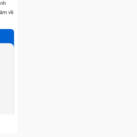
anh
tâm về