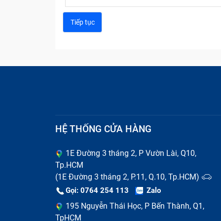
Sửa chữa chữa
HỆ THỐNG CỬA HÀNG
Thay pin chữa iPhone Giáng Sinh
1E Đường 3 tháng 2, P Vườn Lài, Q10,
Tp.HCM
Pin điện thoại là linh kiện có tuổi thọ n
(1E Đường 3 tháng 2, P.11, Q.10, Tp.HCM)
phồng rộp, chai lỳ, thời gian sử dụng ngắn
Gọi: 0764 254 113
Zalo
của bạn. Nếu kéo dài tình trạng hỏng pin, 
195 Nguyễn Thái Học, P Bến Thành, Q1,
TpHCM