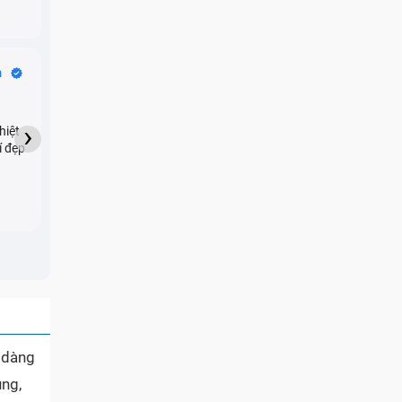
Bike Tours
n
Dragon
★★★★★
›
hiệt
My son downloaded some
í đẹp
games onto my phone,
which resulted in malicious
adware being installed and
preventing me from being
able to do anything as a
new ad would display every
few seconds. Removing the
games didn't resolve the
issue but I brought it in here
and they were able to
quickly remove the ads :)
ễ dàng
ụng,