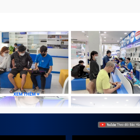
m lỗi
, hiệu quả tại Trung Tâm Bảo Hành One
XEM THÊM
n
ợc bảo hành