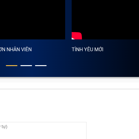
inh hay mắc phải?
 kiện, bộ phận. Nếu một trong chúng bị lỗi, hỏng thì bạn 
nghiêm trọng hơn có thể phải thay máy mới nếu không sửa ch
sửa chữa iPhone Giáng Sinh là gì?
ƠN NHÂN VIÊN
TÌNH YÊU MỚI