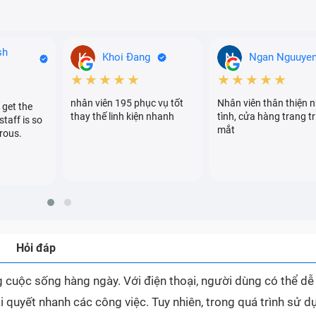
sh
Khoi Đang
Ngan Nguuye
★★★★★
★★★★★
nhân viên 195 phục vụ tốt
Nhân viên thân thiện n
 get the
thay thế linh kiện nhanh
tình, cửa hàng trang tr
staff is so
mắt
rous.
Hỏi đáp
ong cuộc sống hàng ngày. Với điện thoại, người dùng có thể d
i quyết nhanh các công việc. Tuy nhiên, trong quá trình sử d