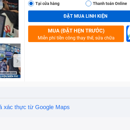
Tại cửa hàng
Thanh toán Online
ĐẶT MUA LINH KIỆN
Bảo Hành One
MUA (ĐẶT HẸN TRƯỚC)
Miễn phí tiền công thay thế, sửa chữa
›
á xác thực từ Google Maps