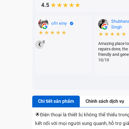
4.5
★★★★★
Shubhan
ofri einy
Singh
★★★★★
★★★★★
‹
null
Amazing place to
repairs done, the 
friendly and gene
10/10
Chi tiết sản phẩm
Chính sách dịch vụ
🌟
Điện thoại là thiết bị không thể thiếu tr
kết nối với mọi người xung quanh, hỗ trợ giả