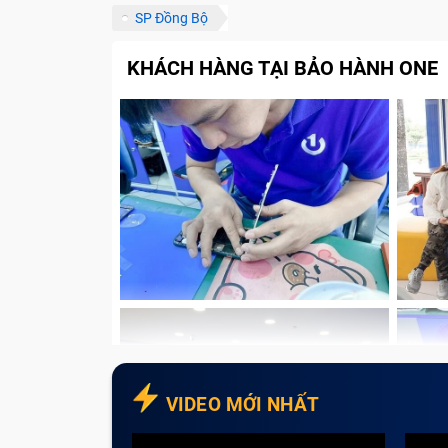
SP Đồng Bộ
Linh kiện đảm bảo chất lượng
Đội ngũ nhân viên giàu kinh nghiệm
KHÁCH HÀNG TẠI BẢO HÀNH ONE
Chế độ bảo hành chính hãng
Chính sách vận chuyển thuận tiện
Đa dạng hình thức thanh toán
Có chính sách hoàn tiền cho sản phẩ
Những lưu ý để sửa chữa nhanh chóng
Đặt lịch hẹn trước
Tham khảo giá trước khi sửa chữa
Liên hệ với trung tâm để được tư vấ
Lưu ý các sản phẩm được, không đư
Tạm kết
VIDEO MỚI NHẤT