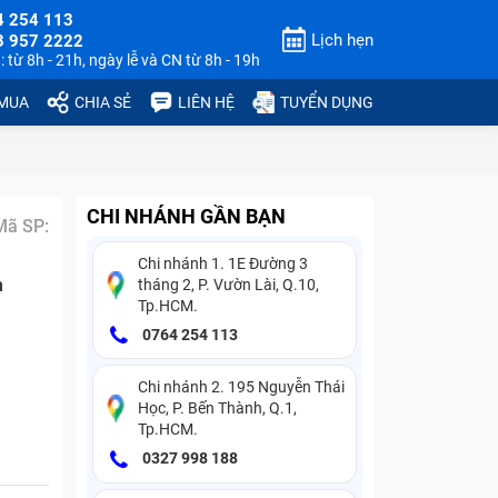
4 254 113
Lịch hẹn
3 957 2222
 từ 8h - 21h, ngày lễ và CN từ 8h - 19h
 MUA
CHIA SẺ
LIÊN HỆ
TUYỂN DỤNG
CHI NHÁNH GẦN BẠN
Mã SP:
Chi nhánh 1. 1E Đường 3
n
tháng 2, P. Vườn Lài, Q.10,
Tp.HCM.
0764 254 113
Chi nhánh 2. 195 Nguyễn Thái
Học, P. Bến Thành, Q.1,
Tp.HCM.
0327 998 188