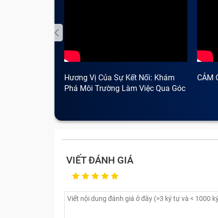
Những lỗi chữa iPhone Giáng S
Một chiếc smartphone chứa rất nhiều linh
không ít phiền toái, rắc rối khi sử dụng; 
thời. Vậy các lỗi, hỏng linh kiện cần mang 
Hương Vị Của Sự Kết Nối: Khám
CẢM 
Phá Môi Trường Làm Việc Qua Góc
Nhìn Cà Phê
VIẾT ĐÁNH GIÁ