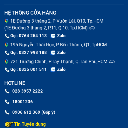
logo, hỏng phím cứng, thiếu bộ nhớ,... Đừng lo vì đã có
HỆ THỐNG CỬA HÀNG
Bảo Hành One sẽ giúp bạn khắc phục tất tần tật các
1E Đường 3 tháng 2, P Vườn Lài, Q10, Tp.HCM
lỗi này khi đến trung tâm sửa chữa.
(1E Đường 3 tháng 2, P.11, Q.10, Tp.HCM)
Gọi: 0764 254 113
Zalo
195 Nguyễn Thái Học, P Bến Thành, Q1, TpHCM
Gọi: 0327 998 188
Zalo
721 Trường Chinh, P.Tây Thạnh, Q.Tân Phú,HCM
Gọi: 0835 001 511
Zalo
HOTLINE
028 3957 2222
18001236
0906 612 369 (Góp ý)
Dấu hiệu Chữa Lấy Ngay Trong Ngày bị lỗi
Tin Tuyển dụng