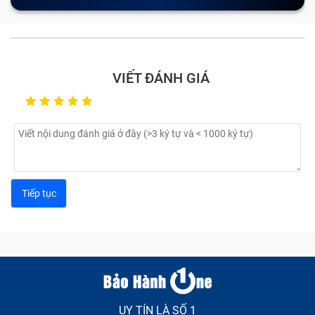
Trải qua nhiều năm thay và sửa chữa, dưới đây là một
vài lỗi Bảo Hành One thường thấy nhất ở Chữa Lấy
Ngay Trong Ngày mà khách hàng mang tới trung tâm
sửa:
VIẾT ĐÁNH GIÁ
Cảm ứng bị loạn:
Nguyên nhân gây nên lỗi này là do
có thể bạn đag sử dụng cục sạc không tương thích
với máy, hoặc màn hình bị lỗi khiến Chữa Lấy Ngay
Trong Ngày của bạn bị loạn cảm ứng, đơ hoặc
chậm khi thao thác khiến bạn vô cùng khó chịu.
Nứt vỏ màn hình:
Trong quá trình di chuyển bạn
không may làm rơi vớ chiếc máy tính bảng khiến vỏ
Chữa Lấy Ngay Trong Ngày bị móp, méo, hay trầy
xước làm mất đi thẩm mĩ.
Lỗi pin:
Lỗi này bao gồm tablet nhanh hết pin, sạc
không vào, sạc không đầy, báo pin ảo,...
Các lỗi khác: Chiếc Chữa Lấy Ngay Trong Ngày bị treo
UY TÍN LÀ SỐ 1