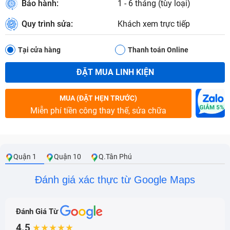
Bảo hành:
1 - 6 tháng (tùy loại)
Quy trình sửa:
Khách xem trực tiếp
Tại cửa hàng
Thanh toán Online
ĐẶT MUA LINH KIỆN
MUA (ĐẶT HẸN TRƯỚC)
Miễn phí tiền công thay thế, sửa chữa
Quận 1
Quận 10
Q.Tân Phú
Đánh giá xác thực từ Google Maps
Đánh Giá Từ
4.5
★★★★★