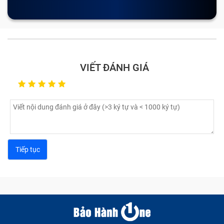
Nghiệp thường gặp?
Trải qua nhiều năm thay và sửa chữa, dưới đây là một
vài lỗi Bảo Hành One thường thấy nhất ở Chữa rosoft
Surface Chuyên Nghiệp mà khách hàng mang tới trung
VIẾT ĐÁNH GIÁ
tâm sửa:
Cảm ứng bị loạn:
Nguyên nhân gây nên lỗi này là do
có thể bạn đag sử dụng cục sạc không tương thích
với máy, hoặc màn hình bị lỗi khiến Chữa rosoft
Surface Chuyên Nghiệp của bạn bị loạn cảm ứng,
đơ hoặc chậm khi thao thác khiến bạn vô cùng khó
chịu.
Nứt vỏ màn hình:
Trong quá trình di chuyển bạn
không may làm rơi vớ chiếc máy tính bảng khiến vỏ
Chữa rosoft Surface Chuyên Nghiệp bị móp, méo,
hay trầy xước làm mất đi thẩm mĩ.
Lỗi pin:
Lỗi này bao gồm tablet nhanh hết pin, sạc