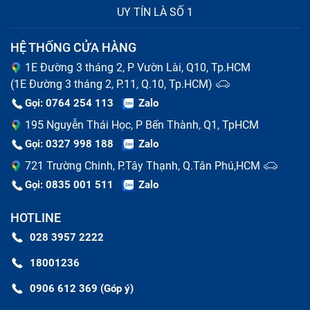
UY TÍN LÀ SỐ 1
không vào, sạc không đầy, báo pin ảo,...
Các lỗi khác: Chiếc Chữa rosoft Surface Chuyên
HỆ THỐNG CỬA HÀNG
Nghiệp bị treo logo, hỏng phím cứng, thiếu bộ nhớ,...
1E Đường 3 tháng 2, P Vườn Lài, Q10, Tp.HCM
Đừng lo vì đã có Bảo Hành One sẽ giúp bạn khắc phục
(1E Đường 3 tháng 2, P.11, Q.10, Tp.HCM)
tất tần tật các lỗi này khi đến trung tâm sửa chữa.
Gọi: 0764 254 113
Zalo
195 Nguyễn Thái Học, P Bến Thành, Q1, TpHCM
Gọi: 0327 998 188
Zalo
721 Trường Chinh, P.Tây Thạnh, Q.Tân Phú,HCM
Gọi: 0835 001 511
Zalo
HOTLINE
028 3957 2222
18001236
0906 612 369 (Góp ý)