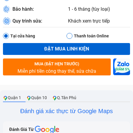
Bảo hành:
1 - 6 tháng (tùy loại)
Quy trình sửa:
Khách xem trực tiếp
Tại cửa hàng
Thanh toán Online
ĐẶT MUA LINH KIỆN
MUA (ĐẶT HẸN TRƯỚC)
Miễn phí tiền công thay thế, sửa chữa
Quận 1
Quận 10
Q.Tân Phú
Đánh giá xác thực từ Google Maps
Đánh Giá Từ