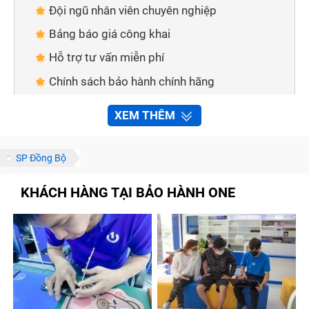
Đội ngũ nhân viên chuyên nghiệp
Bảng báo giá công khai
Hỗ trợ tư vấn miễn phí
Chính sách bảo hành chính hãng
Chính sách đổi trả, hoàn tiền cho sản phẩm lỗi
XEM THÊM
Đa dạng hình thức thanh toán
Giao hàng tận nơi
SP Đồng Bộ
Cách thức để liên hệ với Trung Tâm Bảo Hành
KHÁCH HÀNG TẠI BẢO HÀNH ONE
One
Thông qua số điện thoại
Thông qua các kênh thông tin
Những lưu ý để sửa chữa Chữa rosoft Surface
Chuyên Nghiệp nhanh chóng tại Trung Tâm Bảo
Hành One