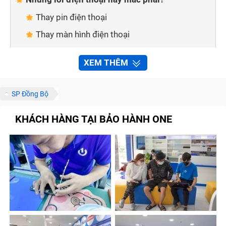
Thay pin điện thoại
Thay màn hình điện thoại
Thay mặt kính cảm ứng điện thoại
XEM THÊM
Thay vỏ điện thoại
Thay mic điện thoại
SP Đồng Bộ
Thay main điện thoại
KHÁCH HÀNG TẠI BẢO HÀNH ONE
An tâm về dịch vụ khi sửa chữa điện thoại tại
Trung Tâm Bảo Hành One
Sửa chữa nhanh chóng, tiện lợi
Linh kiện đảm bảo chất lượng
Đội ngũ nhân viên giàu kinh nghiệm
Chế độ bảo hành chính hãng
Chính sách vận chuyển thuận tiện