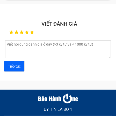
phận. Nếu một trong chúng bị lỗi, hỏng thì bạn sẽ gặp
không ít phiền toái, rắc rối khi sử dụng; nghiêm trọng
hơn có thể phải thay máy mới nếu không sửa chữa kịp
VIẾT ĐÁNH GIÁ
thời. Vậy các lỗi, hỏng linh kiện cần mang sửa điện
thoại là gì?
UY TÍN LÀ SỐ 1
Sửa chữa điện thoại bao gồm những gì?