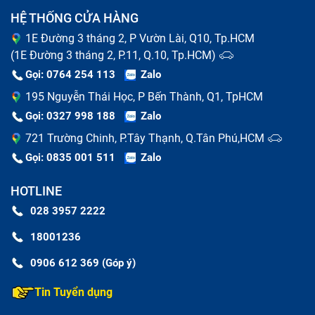
HỆ THỐNG CỬA HÀNG
Thay pin điện thoại
1E Đường 3 tháng 2, P Vườn Lài, Q10, Tp.HCM
(1E Đường 3 tháng 2, P.11, Q.10, Tp.HCM)
Pin điện thoại là linh kiện có tuổi thọ ngắn nhất so với
Gọi: 0764 254 113
Zalo
các bộ phận của máy. Khi pin của bạn có dấu hiệu
195 Nguyễn Thái Học, P Bến Thành, Q1, TpHCM
phồng rộp, chai lỳ, thời gian sử dụng ngắn thì báo hiệu
Gọi: 0327 998 188
Zalo
đã tới lúc thay pin cho chiếc điện thoại của bạn. Nếu
721 Trường Chinh, P.Tây Thạnh, Q.Tân Phú,HCM
kéo dài tình trạng hỏng pin, có thể gây cháy nổ khi sạc
Gọi: 0835 001 511
Zalo
máy cũng như sử dụng.
HOTLINE
028 3957 2222
18001236
0906 612 369 (Góp ý)
Tin Tuyển dụng