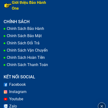
Giới thiệu Bảo Hành
One
CHÍNH SÁCH
Thay màn hình điện thoại
Chính Sách Bảo Hành
Chính Sách Bảo Mật
Trong quá trình sử dụng, điện thoại của bạn xuất hiện
Chính Sách Đổi Trả
những vết xước, hay màn hình bị vỡ do va đập mạnh
Chính Sách Vận Chuyển
khi vô tình bạn làm rơi dế yêu. Lỗi này làm giảm khả
Chính Sách Hoàn Tiền
năng hiển thị và gây ảnh hưởng tới công việc, học tập
Chính Sách Thanh Toán
cũng như nhu cầu giải trí của bạn. Đây là những dấu
hiệu thông báo đã đến lúc bạn nên đưa máy tới trung
KẾT NỐI SOCIAL
tâm để kiểm tra và thực hiện thay màn hình.
Facebook
Instagram
Youtube
Zalo