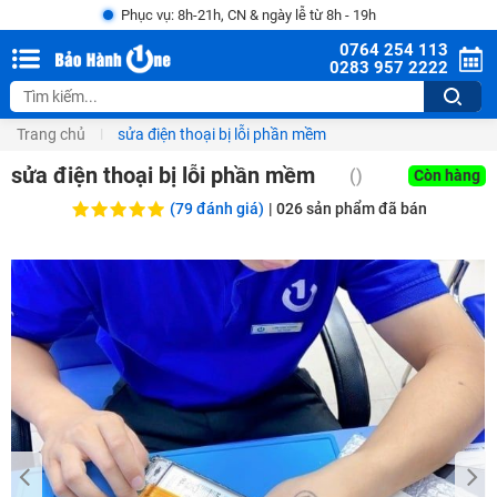
Phục vụ: 8h-21h, CN & ngày lễ từ 8h - 19h
0764 254 113
0283 957 2222
Trang chủ
sửa điện thoại bị lỗi phần mềm
sửa điện thoại bị lỗi phần mềm
()
Còn hàng
(79 đánh giá)
|
026
sản phẩm đã bán