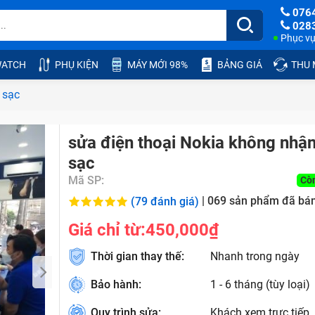
076
028
Phục vụ:
ATCH
PHỤ KIỆN
MÁY MỚI 98%
BẢNG GIÁ
THU
 sạc
sửa điện thoại Nokia không nhậ
sạc
Mã SP:
Cò
|
069
sản phẩm đã bá
(79 đánh giá)
Giá chỉ từ:
450,000₫
Thời gian thay thế:
Nhanh trong ngày
Bảo hành:
1 - 6 tháng (tùy loại)
Quy trình sửa:
Khách xem trực tiếp