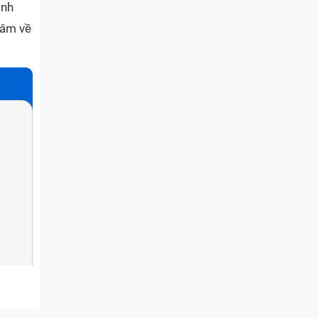
anh
tâm về