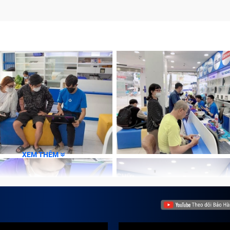
m lỗi
, hiệu quả tại Trung Tâm Bảo Hành One
XEM THÊM
n
ợc bảo hành