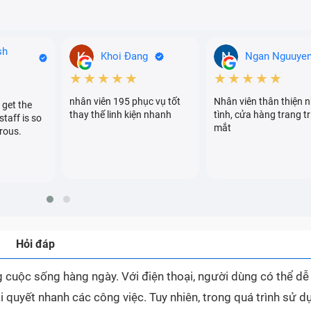
sh
Khoi Đang
Ngan Nguuye
★★★★★
★★★★★
nhân viên 195 phục vụ tốt
Nhân viên thân thiện n
 get the
thay thế linh kiện nhanh
tình, cửa hàng trang tr
staff is so
mắt
rous.
Hỏi đáp
ong cuộc sống hàng ngày. Với điện thoại, người dùng có thể d
i quyết nhanh các công việc. Tuy nhiên, trong quá trình sử d