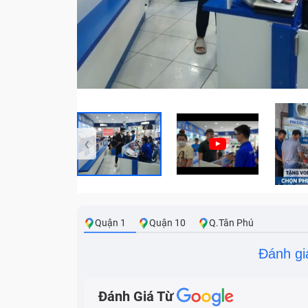
‹
Quận 1
Quận 10
Q.Tân Phú
Đánh gi
Đánh Giá Từ