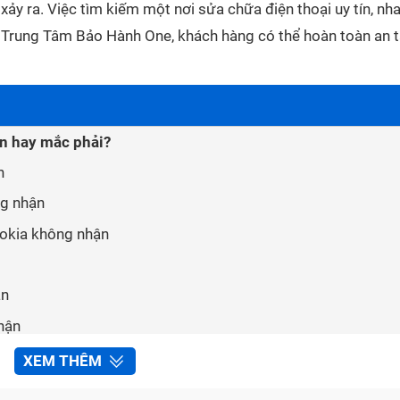
ảy ra. Việc tìm kiếm một nơi sửa chữa điện thoại uy tín, nh
ới Trung Tâm Bảo Hành One, khách hàng có thể hoàn toàn an 
ận hay mắc phải?
n
ng nhận
Nokia không nhận
ận
hận
thoại Nokia không nhận tại Trung Tâm Bảo Hành One
XEM THÊM