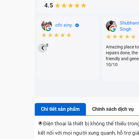
4.5
★★★★★
Shubhan
ofri einy
Singh
★★★★★
★★★★★
‹
null
Amazing place to
repairs done, the 
friendly and gene
10/10
Chi tiết sản phẩm
Chính sách dịch vụ
🌟
Điện thoại là thiết bị không thể thiếu tr
kết nối với mọi người xung quanh, hỗ trợ giả