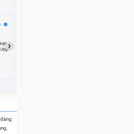
Bike Tours
n
Dragon
★★★★★
›
hiệt
My son downloaded some
í đẹp
games onto my phone,
which resulted in malicious
adware being installed and
preventing me from being
able to do anything as a
new ad would display every
few seconds. Removing the
games didn't resolve the
issue but I brought it in here
and they were able to
quickly remove the ads :)
ễ dàng
ụng,