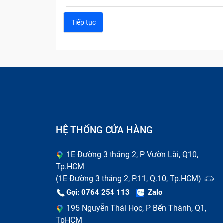
Sửa chữa điện th
HỆ THỐNG CỬA HÀNG
Thay pin điện thoại Nokia không nh
1E Đường 3 tháng 2, P Vườn Lài, Q10,
Tp.HCM
Pin điện thoại là linh kiện có tuổi thọ n
(1E Đường 3 tháng 2, P.11, Q.10, Tp.HCM)
phồng rộp, chai lỳ, thời gian sử dụng ngắn
Gọi: 0764 254 113
Zalo
nhận của bạn. Nếu kéo dài tình trạng hỏng 
195 Nguyễn Thái Học, P Bến Thành, Q1,
TpHCM