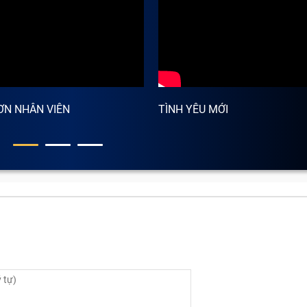
ông nhận hay mắc phải?
 kiện, bộ phận. Nếu một trong chúng bị lỗi, hỏng thì bạn 
nghiêm trọng hơn có thể phải thay máy mới nếu không sửa ch
ửa điện thoại Nokia không nhận là gì?
ƠN NHÂN VIÊN
TÌNH YÊU MỚI