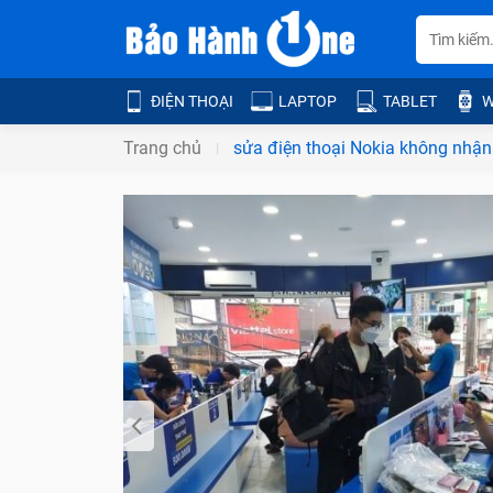
ĐIỆN THOẠI
LAPTOP
TABLET
W
Trang chủ
sửa điện thoại Nokia không nhận