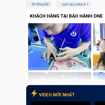
SP Đồng Bộ
cụm sạc nokia 8.1
Linh kiện đảm bảo chất lượng
Đội ngũ nhân viên giàu kinh nghiệm
KHÁCH HÀNG TẠI BẢO HÀNH ONE
Chế độ bảo hành chính hãng
Chính sách vận chuyển thuận tiện
Đa dạng hình thức thanh toán
Có chính sách hoàn tiền cho sản phẩ
Những lưu ý để sửa chữa nhanh chóng
Đặt lịch hẹn trước
Tham khảo giá trước khi sửa chữa
Liên hệ với trung tâm để được tư vấ
Lưu ý các sản phẩm được, không đư
Tạm kết
VIDEO MỚI NHẤT