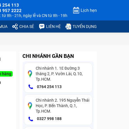
4 254 113
Lịch hẹn
3 957 2222
 từ 8h - 21h, ngày lễ và CN từ 8h - 19h
 MUA
CHIA SẺ
LIÊN HỆ
TUYỂN DỤNG
CHI NHÁNH GẦN BẠN
n
Chi nhánh 1. 1E Đường 3
n hàng
tháng 2, P. Vườn Lài, Q.10,
Tp.HCM.
n
0764 254 113
Chi nhánh 2. 195 Nguyễn Thái
Học, P. Bến Thành, Q.1,
Tp.HCM.
0327 998 188