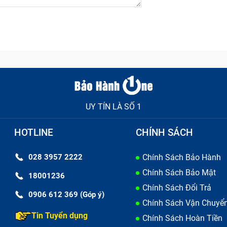
UY TÍN LÀ SỐ 1
oại Nokia không nhận bao gồm những gì?
HOTLINE
CHÍNH SÁCH
ận
028 3957 2222
Chính Sách Bảo Hành
Chính Sách Bảo Mật
gắn nhất so với các bộ phận của máy. Khi pin của bạn có dấ
18001236
Chính Sách Đổi Trả
 thì báo hiệu đã tới lúc thay pin cho chiếc điện thoại Noki
0906 612 369 (Góp ý)
Chính Sách Vận Chuyể
pin, có thể gây cháy nổ khi sạc máy cũng như sử dụng.
Tin Tuyển dụng
Chính Sách Hoàn Tiền