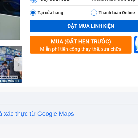
Tại cửa hàng
Thanh toán Online
ĐẶT MUA LINH KIỆN
Bảo Hành One
MUA (ĐẶT HẸN TRƯỚC)
Miễn phí tiền công thay thế, sửa chữa
›
á xác thực từ Google Maps