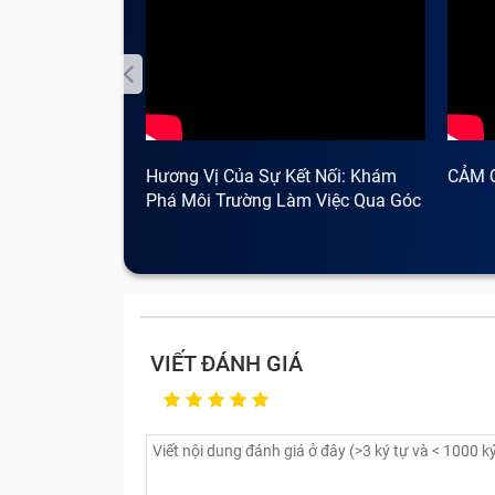
Những lỗi điện thoại Nokia kh
Một chiếc smartphone chứa rất nhiều linh
không ít phiền toái, rắc rối khi sử dụng; 
thời. Vậy các lỗi, hỏng linh kiện cần mang s
Hương Vị Của Sự Kết Nối: Khám
CẢM 
Phá Môi Trường Làm Việc Qua Góc
Nhìn Cà Phê
VIẾT ĐÁNH GIÁ