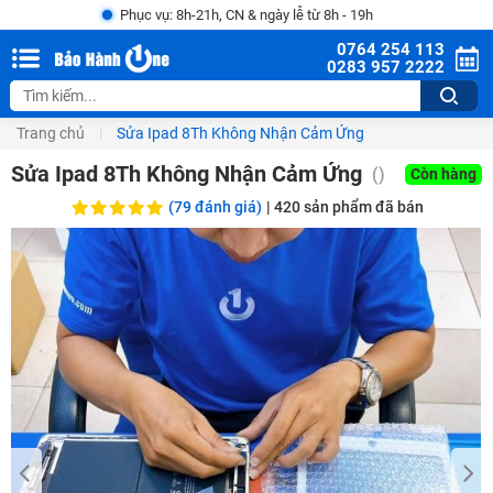
Phục vụ: 8h-21h, CN & ngày lễ từ 8h - 19h
0764 254 113
0283 957 2222
Trang chủ
Sửa Ipad 8Th Không Nhận Cảm Ứng
Sửa Ipad 8Th Không Nhận Cảm Ứng
()
Còn hàng
(79 đánh giá)
|
420
sản phẩm đã bán