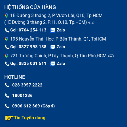
HỆ THỐNG CỬA HÀNG
1E Đường 3 tháng 2, P Vườn Lài, Q10, Tp.HCM
(1E Đường 3 tháng 2, P.11, Q.10, Tp.HCM)
Gọi: 0764 254 113
Zalo
195 Nguyễn Thái Học, P Bến Thành, Q1, TpHCM
Gọi: 0327 998 188
Zalo
721 Trường Chinh, P.Tây Thạnh, Q.Tân Phú,HCM
Gọi: 0835 001 511
Zalo
HOTLINE
028 3957 2222
Dấu hiệu Ipad 8Th Không Nhận bị lỗi
18001236
0906 612 369 (Góp ý)
Nguyên nhân phổ biến khiến Ipad 8Th
Không Nhận hư hỏng
Tin Tuyển dụng