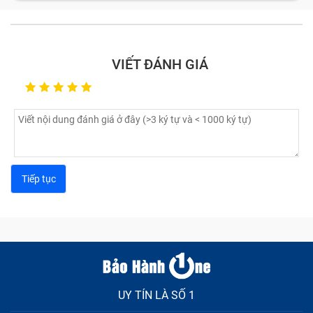
vài lỗi Bảo Hành One thường thấy nhất ở Ipad 8Th
Không Nhận mà khách hàng mang tới trung tâm sửa:
Cảm ứng bị loạn:
Nguyên nhân gây nên lỗi này là do
VIẾT ĐÁNH GIÁ
có thể bạn đag sử dụng cục sạc không tương thích
với máy, hoặc màn hình bị lỗi khiến Ipad 8Th Không
Nhận của bạn bị loạn cảm ứng, đơ hoặc chậm khi
thao thác khiến bạn vô cùng khó chịu.
Nứt vỏ màn hình:
Trong quá trình di chuyển bạn
không may làm rơi vớ chiếc máy tính bảng khiến vỏ
Ipad 8Th Không Nhận bị móp, méo, hay trầy xước
làm mất đi thẩm mĩ.
Lỗi pin:
Lỗi này bao gồm tablet nhanh hết pin, sạc
không vào, sạc không đầy, báo pin ảo,...
Các lỗi khác: Chiếc Ipad 8Th Không Nhận bị treo logo,
hỏng phím cứng, thiếu bộ nhớ,... Đừng lo vì đã có Bảo
Hành One sẽ giúp bạn khắc phục tất tần tật các lỗi này
UY TÍN LÀ SỐ 1
khi đến trung tâm sửa chữa.