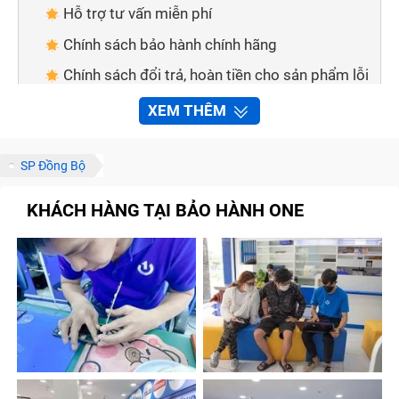
Hỗ trợ tư vấn miễn phí
Chính sách bảo hành chính hãng
Chính sách đổi trả, hoàn tiền cho sản phẩm lỗi
Đa dạng hình thức thanh toán
XEM THÊM
Giao hàng tận nơi
Cách thức để liên hệ với Trung Tâm Bảo Hành
SP Đồng Bộ
One
KHÁCH HÀNG TẠI BẢO HÀNH ONE
Thông qua số điện thoại
Thông qua các kênh thông tin
Những lưu ý để sửa chữa Ipad 8Th Không Nhận
nhanh chóng tại Trung Tâm Bảo Hành One
Gọi điện để được tư vấn trước khi đến
Đặt trước lịch hẹn
Xem trước bảng báo giá