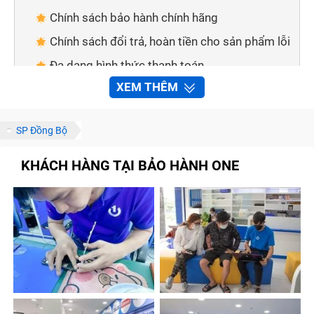
Chính sách bảo hành chính hãng
Chính sách đổi trả, hoàn tiền cho sản phẩm lỗi
Đa dạng hình thức thanh toán
XEM THÊM
Giao hàng tận nơi
Cách thức để liên hệ với Trung Tâm Bảo Hành
One
SP Đồng Bộ
Thông qua số điện thoại
KHÁCH HÀNG TẠI BẢO HÀNH ONE
Thông qua các kênh thông tin
Những lưu ý để sửa chữa Ipad nhanh chóng tại
Trung Tâm Bảo Hành One
Gọi điện để được tư vấn trước khi đến
Đặt trước lịch hẹn
Xem trước bảng báo giá