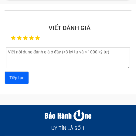
có thể bạn đag sử dụng cục sạc không tương thích
với máy, hoặc màn hình bị lỗi khiến Ipad của bạn bị
loạn cảm ứng, đơ hoặc chậm khi thao thác khiến
bạn vô cùng khó chịu.
VIẾT ĐÁNH GIÁ
Nứt vỏ màn hình:
Trong quá trình di chuyển bạn
không may làm rơi vớ chiếc máy tính bảng khiến vỏ
Ipad bị móp, méo, hay trầy xước làm mất đi thẩm
mĩ.
Lỗi pin:
Lỗi này bao gồm tablet nhanh hết pin, sạc
không vào, sạc không đầy, báo pin ảo,...
Các lỗi khác: Chiếc Ipad bị treo logo, hỏng phím cứng,
thiếu bộ nhớ,... Đừng lo vì đã có Bảo Hành One sẽ giúp
bạn khắc phục tất tần tật các lỗi này khi đến trung tâm
sửa chữa.
UY TÍN LÀ SỐ 1