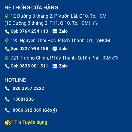
HỆ THỐNG CỬA HÀNG
1E Đường 3 tháng 2, P Vườn Lài, Q10, Tp.HCM
(1E Đường 3 tháng 2, P.11, Q.10, Tp.HCM)
Gọi: 0764 254 113
Zalo
195 Nguyễn Thái Học, P Bến Thành, Q1, TpHCM
Gọi: 0327 998 188
Zalo
721 Trường Chinh, P.Tây Thạnh, Q.Tân Phú,HCM
Gọi: 0835 001 511
Zalo
Dấu hiệu Ipad bị lỗi
HOTLINE
Nguyên nhân phổ biến khiến Ipad hư
028 3957 2222
hỏng
18001236
Có nhiều nguyên nhân khiến tablet của bạn xảy ra
0906 612 369 (Góp ý)
những lỗi trên, dưới đây là 1 vài nguyên nhân phổ biến
Tin Tuyển dụng
mà Bảo Hành One thường gặp phải:
Do đã tới tuổi thọ của máy tính bảng nên hoạt động