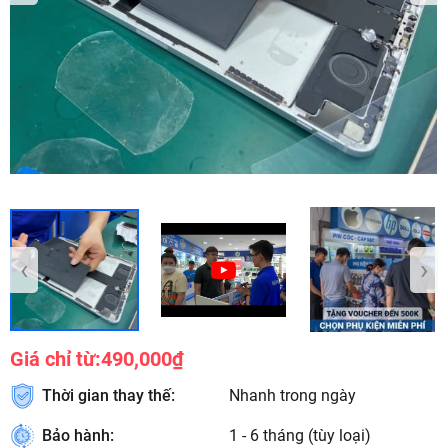
‹
›
Giá chỉ từ:
490,000₫
Thời gian thay thế:
Nhanh trong ngày
Bảo hành:
1 - 6 tháng (tùy loại)