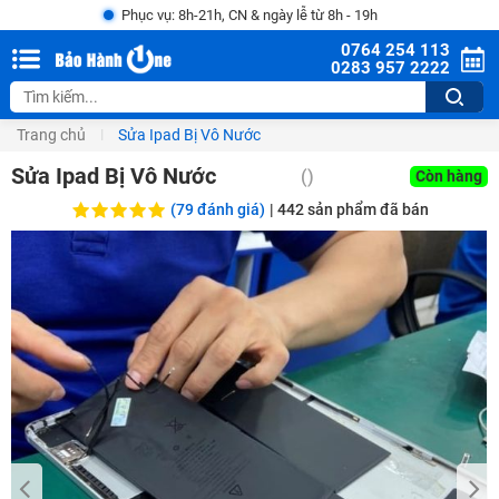
Phục vụ: 8h-21h, CN & ngày lễ từ 8h - 19h
0764 254 113
0283 957 2222
Trang chủ
Sửa Ipad Bị Vô Nước
Sửa Ipad Bị Vô Nước
()
Còn hàng
(79 đánh giá)
|
442
sản phẩm đã bán