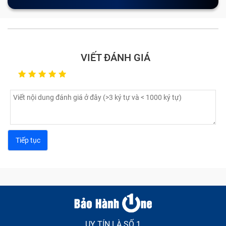
Cảm ứng bị loạn:
Nguyên nhân gây nên lỗi này là do
có thể bạn đag sử dụng cục sạc không tương thích
với máy, hoặc màn hình bị lỗi khiến Ipad của bạn bị
loạn cảm ứng, đơ hoặc chậm khi thao thác khiến
bạn vô cùng khó chịu.
VIẾT ĐÁNH GIÁ
Nứt vỏ màn hình:
Trong quá trình di chuyển bạn
không may làm rơi vớ chiếc máy tính bảng khiến vỏ
Ipad bị móp, méo, hay trầy xước làm mất đi thẩm
mĩ.
Lỗi pin:
Lỗi này bao gồm tablet nhanh hết pin, sạc
không vào, sạc không đầy, báo pin ảo,...
Các lỗi khác: Chiếc Ipad bị treo logo, hỏng phím cứng,
thiếu bộ nhớ,... Đừng lo vì đã có Bảo Hành One sẽ giúp
bạn khắc phục tất tần tật các lỗi này khi đến trung tâm
sửa chữa.
UY TÍN LÀ SỐ 1