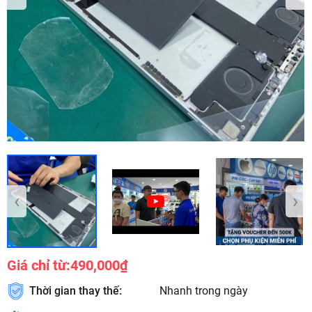
‹
›
Giá chỉ từ:
490,000₫
Thời gian thay thế:
Nhanh trong ngày