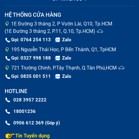
HỆ THỐNG CỬA HÀNG
1E Đường 3 tháng 2, P Vườn Lài, Q10, Tp.HCM
(1E Đường 3 tháng 2, P.11, Q.10, Tp.HCM)
Gọi: 0764 254 113
Zalo
195 Nguyễn Thái Học, P Bến Thành, Q1, TpHCM
Gọi: 0327 998 188
Zalo
721 Trường Chinh, P.Tây Thạnh, Q.Tân Phú,HCM
Gọi: 0835 001 511
Zalo
Dấu hiệu Ipad bị lỗi
HOTLINE
Nguyên nhân phổ biến khiến Ipad hư
028 3957 2222
hỏng
18001236
Có nhiều nguyên nhân khiến tablet của bạn xảy ra
0906 612 369 (Góp ý)
những lỗi trên, dưới đây là 1 vài nguyên nhân phổ biến
Tin Tuyển dụng
mà Bảo Hành One thường gặp phải: