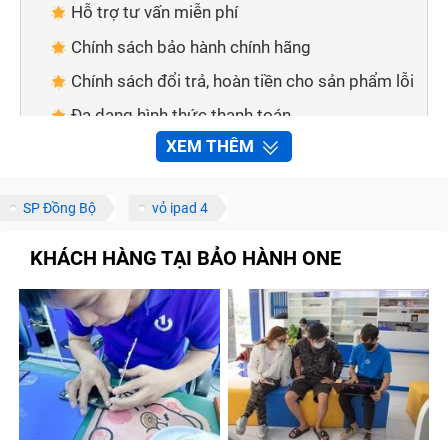
Hỗ trợ tư vấn miễn phí
Chính sách bảo hành chính hãng
Chính sách đổi trả, hoàn tiền cho sản phẩm lỗi
Đa dạng hình thức thanh toán
XEM THÊM
Giao hàng tận nơi
Cách thức để liên hệ với Trung Tâm Bảo Hành
One
SP Đồng Bộ
vỏ ipad 4
Thông qua số điện thoại
KHÁCH HÀNG TẠI BẢO HÀNH ONE
Thông qua các kênh thông tin
Những lưu ý để sửa chữa Ipad nhanh chóng tại
Trung Tâm Bảo Hành One
Gọi điện để được tư vấn trước khi đến
Đặt trước lịch hẹn
Xem trước bảng báo giá