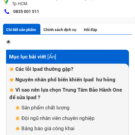
Tp.HCM.
0835 001 511
Chi tiết sản phẩm
Chính sách dịch vụ
Hỏi đáp
🌟
Mục lục bài viết
[
Ẩn
]
Các lỗi Ipad thường gặp?
Nguyên nhân phổ biến khiến Ipad hư hỏng
Vì sao nên lựa chọn Trung Tâm Bảo Hành One
để sửa Ipad ?
Sản phẩm chất lượng
Đội ngũ nhân viên chuyên nghiệp
Bảng báo giá công khai