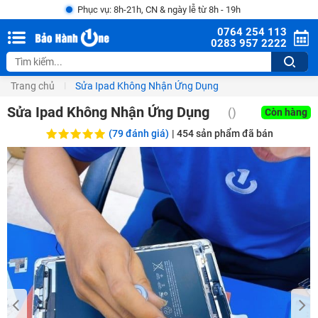
Phục vụ: 8h-21h, CN & ngày lễ từ 8h - 19h
0764 254 113
0283 957 2222
Trang chủ
Sửa Ipad Không Nhận Ứng Dụng
Sửa Ipad Không Nhận Ứng Dụng
()
Còn hàng
(79 đánh giá)
|
454
sản phẩm đã bán