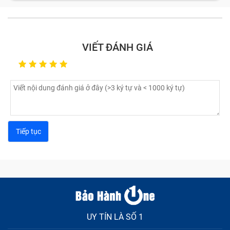
vài lỗi Bảo Hành One thường thấy nhất ở Ipad Không
Nhận Ứng Dụng mà khách hàng mang tới trung tâm
sửa:
VIẾT ĐÁNH GIÁ
Cảm ứng bị loạn:
Nguyên nhân gây nên lỗi này là do
có thể bạn đag sử dụng cục sạc không tương thích
với máy, hoặc màn hình bị lỗi khiến Ipad Không
Nhận Ứng Dụng của bạn bị loạn cảm ứng, đơ hoặc
chậm khi thao thác khiến bạn vô cùng khó chịu.
Nứt vỏ màn hình:
Trong quá trình di chuyển bạn
không may làm rơi vớ chiếc máy tính bảng khiến vỏ
Ipad Không Nhận Ứng Dụng bị móp, méo, hay trầy
xước làm mất đi thẩm mĩ.
Lỗi pin:
Lỗi này bao gồm tablet nhanh hết pin, sạc
không vào, sạc không đầy, báo pin ảo,...
Các lỗi khác: Chiếc Ipad Không Nhận Ứng Dụng bị treo
UY TÍN LÀ SỐ 1
logo, hỏng phím cứng, thiếu bộ nhớ,... Đừng lo vì đã có