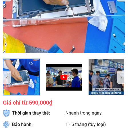
‹
›
Giá chỉ từ:
590,000₫
Thời gian thay thế:
Nhanh trong ngày
Bảo hành:
1 - 6 tháng (tùy loại)