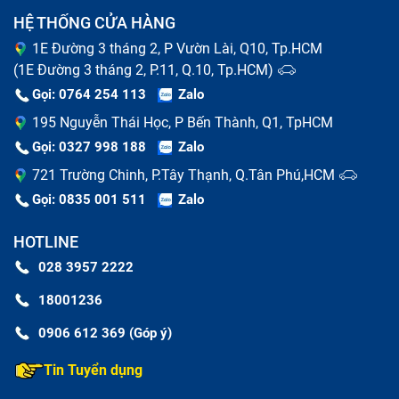
HỆ THỐNG CỬA HÀNG
Bảo Hành One sẽ giúp bạn khắc phục tất tần tật các
1E Đường 3 tháng 2, P Vườn Lài, Q10, Tp.HCM
lỗi này khi đến trung tâm sửa chữa.
(1E Đường 3 tháng 2, P.11, Q.10, Tp.HCM)
Gọi: 0764 254 113
Zalo
195 Nguyễn Thái Học, P Bến Thành, Q1, TpHCM
Gọi: 0327 998 188
Zalo
721 Trường Chinh, P.Tây Thạnh, Q.Tân Phú,HCM
Gọi: 0835 001 511
Zalo
HOTLINE
028 3957 2222
18001236
0906 612 369 (Góp ý)
Dấu hiệu Ipad Không Nhận Ứng Dụng bị lỗi
Tin Tuyển dụng
Nguyên nhân phổ biến khiến Ipad