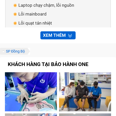
Laptop chạy chậm, lỗi nguồn
Lỗi mainboard
Lỗi quạt tản nhiệt
Laptop bị lỗi pin
XEM THÊM
Laptop lỗi tín hiệu, không có âm thanh
Dịch vụ sửa chữa laptop chất lượng cao,
SP Đồng Bộ
chuyên nghiệp tại Bảo Hành One
KHÁCH HÀNG TẠI BẢO HÀNH ONE
Được tư vấn miễn phí
Có thể tham khảo giá trước trên website
Sản phẩm thay thế chất lượng cao
Sửa chữa an toàn - công nghệ kỹ thuật hiện
đại
Có nhiều hệ thống trên toàn Thành phố Hồ Chí
Minh