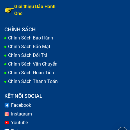
Giới thiệu Bảo Hành
One
CHÍNH SÁCH
Chính Sách Bảo Hành
Chính Sách Bảo Mật
Chính Sách Đổi Trả
Chính Sách Vận Chuyển
Chính Sách Hoàn Tiền
Chính Sách Thanh Toán
Kỹ thuật viên kiểm tra sơ bộ trước khi sửa chữa laptop
KẾT NỐI SOCIAL
Laptop chạy chậm, lỗi nguồn
Facebook
Instagram
Đầu tiên, nếu laptop không bật lên dù bạn đã ấn nút
Youtube
nguồn hoặc màn hình không sáng, đó có thể là do vấn