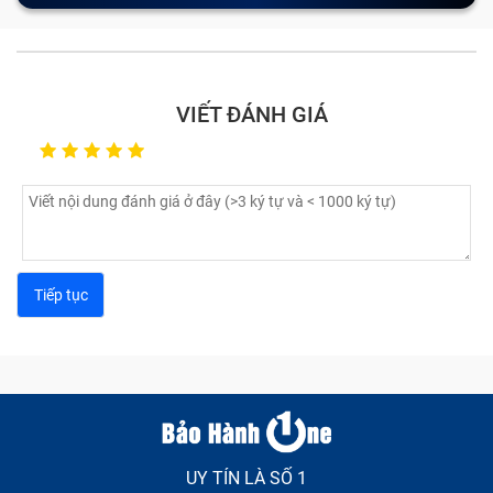
số vấn đề từ nhẹ đến nặng cần được kiểm tra và sửa
chữa kịp thời như dưới đây.
Lỗi màn hình laptop
VIẾT ĐÁNH GIÁ
Màn hình laptop có thể gặp phải một số lỗi phổ biến
ảnh hưởng đến trải nghiệm người dùng. Một trong
những dấu hiệu thường gặp là màn hình bị sọc ngang
hoặc dọc, gây khó chịu khi sử dụng. Nếu bạn thấy màn
hình nhấp nháy liên tục, đó có thể là dấu hiệu của sự
cố về phần cứng hoặc phần mềm.
UY TÍN LÀ SỐ 1