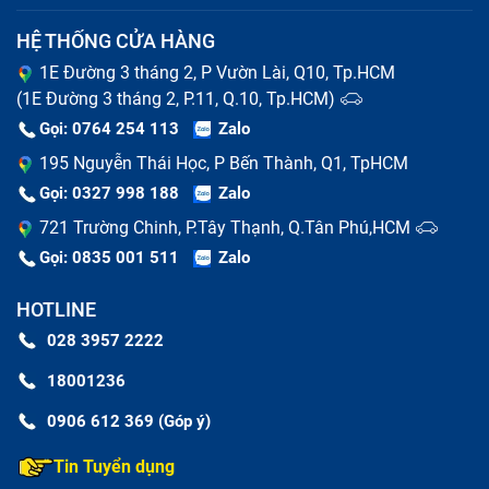
HỆ THỐNG CỬA HÀNG
1E Đường 3 tháng 2, P Vườn Lài, Q10, Tp.HCM
Một vấn đề khác là màu sắc hiển thị sai lệch, màn hình
(1E Đường 3 tháng 2, P.11, Q.10, Tp.HCM)
Gọi: 0764 254 113
Zalo
bị tối đen, tối mờ hoặc không lên là dấu hiệu nghiêm
trọng, có thể do lỗi đèn nền hoặc cáp kết
195 Nguyễn Thái Học, P Bến Thành, Q1, TpHCM
Gọi: 0327 998 188
Zalo
nối, blacklight, Cable LCD, cao áp. Ngoài ra, bạn cũng
721 Trường Chinh, P.Tây Thạnh, Q.Tân Phú,HCM
có thể gặp phải hiện tượng màn hình bị vỡ, móp méo,
Gọi: 0835 001 511
Zalo
màn hình bị mờ, xuất hiện điểm chết (dead pixel) hoặc
bị nứt do va đập.
HOTLINE
Các vấn đề khác bao gồm hiện tượng ghosting (hình
028 3957 2222
ảnh mờ) và màn hình không sáng đều. Nếu laptop của
18001236
bạn gặp phải bất kỳ dấu hiệu nào trên, hãy kiểm tra và
0906 612 369 (Góp ý)
sửa chữa ngay để tránh làm hỏng thêm các bộ phận
Tin Tuyển dụng
khác.