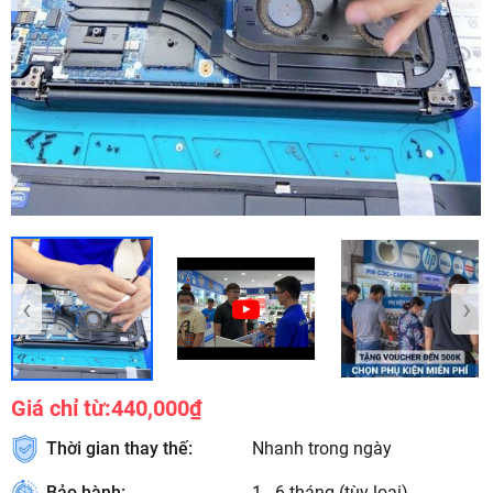
‹
›
Giá chỉ từ:
440,000₫
Thời gian thay thế:
Nhanh trong ngày
Bảo hành:
1 - 6 tháng (tùy loại)