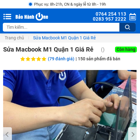
Phục vụ: 8h-21h, CN & ngày lễ từ 8h - 19h
0764 254 113
0283 957 2222
Trang chủ
Sửa Macbook M1 Quận 1 Giá Rẻ
Sửa Macbook M1 Quận 1 Giá Rẻ
()
Còn hàng
(79 đánh giá)
|
150
sản phẩm đã bán