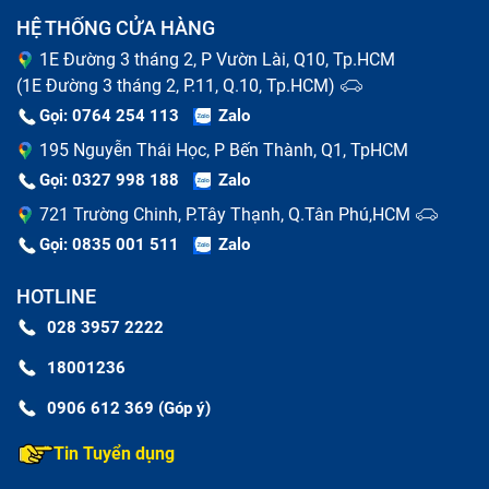
HỆ THỐNG CỬA HÀNG
1E Đường 3 tháng 2, P Vườn Lài, Q10, Tp.HCM
(1E Đường 3 tháng 2, P.11, Q.10, Tp.HCM)
Gọi: 0764 254 113
Zalo
195 Nguyễn Thái Học, P Bến Thành, Q1, TpHCM
Gọi: 0327 998 188
Zalo
Một vấn đề khác là màu sắc hiển thị sai lệch, màn hình
721 Trường Chinh, P.Tây Thạnh, Q.Tân Phú,HCM
bị tối đen, tối mờ hoặc không lên là dấu hiệu nghiêm
Gọi: 0835 001 511
Zalo
trọng, có thể do lỗi đèn nền hoặc cáp kết
HOTLINE
nối, blacklight, Cable LCD, cao áp. Ngoài ra, bạn cũng
028 3957 2222
có thể gặp phải hiện tượng màn hình bị vỡ, móp méo,
18001236
màn hình bị mờ, xuất hiện điểm chết (dead pixel) hoặc
bị nứt do va đập.
0906 612 369 (Góp ý)
Các vấn đề khác bao gồm hiện tượng ghosting (hình
Tin Tuyển dụng
ảnh mờ) và màn hình không sáng đều. Nếu laptop của