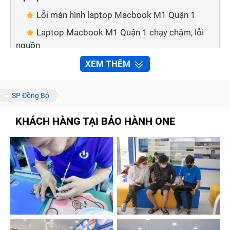
Lỗi màn hình laptop Macbook M1 Quận 1
Laptop Macbook M1 Quận 1 chạy chậm, lỗi
nguồn
Lỗi mainboard
XEM THÊM
Lỗi quạt tản nhiệt
SP Đồng Bộ
Laptop bị lỗi pin
Laptop lỗi tín hiệu, không có âm thanh
KHÁCH HÀNG TẠI BẢO HÀNH ONE
Dịch vụ sửa chữa laptop chất lượng cao,
chuyên nghiệp tại Bảo Hành One
Được tư vấn miễn phí
Có thể tham khảo giá trước trên website
Sản phẩm thay thế chất lượng cao
Sửa chữa Macbook M1 Quận 1 an toàn -
công nghệ kỹ thuật hiện đại