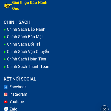
Giới thiệu Bảo Hành
bạn gặp phải bất kỳ dấu hiệu nào trên, hãy kiểm tra và
One
sửa chữa ngay để tránh làm hỏng thêm các bộ phận
khác.
CHÍNH SÁCH
Chính Sách Bảo Hành
Chính Sách Bảo Mật
Chính Sách Đổi Trả
Chính Sách Vận Chuyển
Chính Sách Hoàn Tiền
Chính Sách Thanh Toán
KẾT NỐI SOCIAL
Facebook
Instagram
Kỹ thuật viên kiểm tra sơ bộ trước khi sửa chữa laptop
Youtube
Zalo