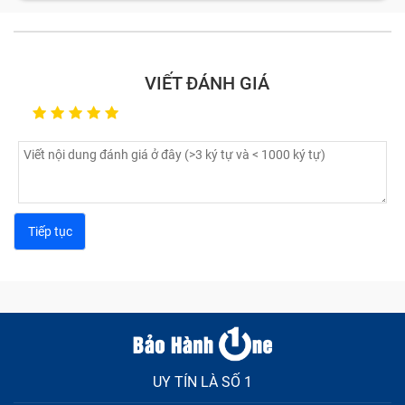
gặp trên laptop
Trong quá trình sử dụng, laptop thường gặp phải một
VIẾT ĐÁNH GIÁ
số vấn đề từ nhẹ đến nặng cần được kiểm tra và sửa
chữa kịp thời như dưới đây.
Lỗi màn hình laptop Macbook M1 Quận 1
Màn hình laptop có thể gặp phải một số lỗi phổ biến
ảnh hưởng đến trải nghiệm người dùng. Một trong
những dấu hiệu thường gặp là màn hình bị sọc ngang
hoặc dọc, gây khó chịu khi sử dụng. Nếu bạn thấy màn
hình nhấp nháy liên tục, đó có thể là dấu hiệu của sự
cố về phần cứng hoặc phần mềm.
UY TÍN LÀ SỐ 1