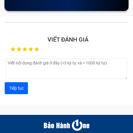
Tạm kết
Các lỗi Macbook Pro 2018 Không Lên
Nguồn thường gặp trên laptop
VIẾT ĐÁNH GIÁ
Trong quá trình sử dụng, laptop thường gặp phải một
số vấn đề từ nhẹ đến nặng cần được kiểm tra và sửa
chữa kịp thời như dưới đây.
Lỗi màn hình laptop Macbook Pro 2018
Không Lên Nguồn
Màn hình laptop có thể gặp phải một số lỗi phổ biến
ảnh hưởng đến trải nghiệm người dùng. Một trong
những dấu hiệu thường gặp là màn hình bị sọc ngang
hoặc dọc, gây khó chịu khi sử dụng. Nếu bạn thấy màn
hình nhấp nháy liên tục, đó có thể là dấu hiệu của sự