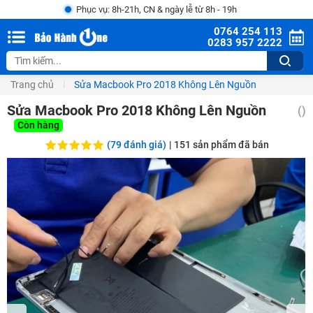
Phục vụ: 8h-21h, CN & ngày lễ từ 8h - 19h
0764 254 113
0283 957 2222
Trang chủ
Sửa Macbook Pro 2018 Không Lên Nguồn
Sửa Macbook Pro 2018 Không Lên Nguồn
()
Còn hàng
(79 đánh giá)
|
151
sản phẩm đã bán