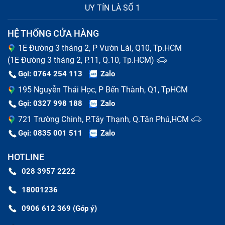
UY TÍN LÀ SỐ 1
cố về phần cứng hoặc phần mềm.
HỆ THỐNG CỬA HÀNG
1E Đường 3 tháng 2, P Vườn Lài, Q10, Tp.HCM
(1E Đường 3 tháng 2, P.11, Q.10, Tp.HCM)
Gọi: 0764 254 113
Zalo
195 Nguyễn Thái Học, P Bến Thành, Q1, TpHCM
Gọi: 0327 998 188
Zalo
721 Trường Chinh, P.Tây Thạnh, Q.Tân Phú,HCM
Gọi: 0835 001 511
Zalo
Một vấn đề khác là màu sắc hiển thị sai lệch, màn hình
HOTLINE
bị tối đen, tối mờ hoặc không lên là dấu hiệu nghiêm
028 3957 2222
trọng, có thể do lỗi đèn nền hoặc cáp kết
nối, blacklight, Cable LCD, cao áp. Ngoài ra, bạn cũng
18001236
có thể gặp phải hiện tượng màn hình bị vỡ, móp méo,
0906 612 369 (Góp ý)
màn hình bị mờ, xuất hiện điểm chết (dead pixel) hoặc