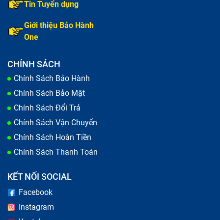
Tin Tuyển dụng
bị nứt do va đập.
Giới thiệu Bảo Hành
Các vấn đề khác bao gồm hiện tượng ghosting (hình
One
ảnh mờ) và màn hình không sáng đều. Nếu laptop của
bạn gặp phải bất kỳ dấu hiệu nào trên, hãy kiểm tra và
CHÍNH SÁCH
sửa chữa ngay để tránh làm hỏng thêm các bộ phận
Chính Sách Bảo Hành
khác.
Chính Sách Bảo Mật
Chính Sách Đổi Trả
Chính Sách Vận Chuyển
Chính Sách Hoàn Tiền
Chính Sách Thanh Toán
KẾT NỐI SOCIAL
Facebook
Instagram