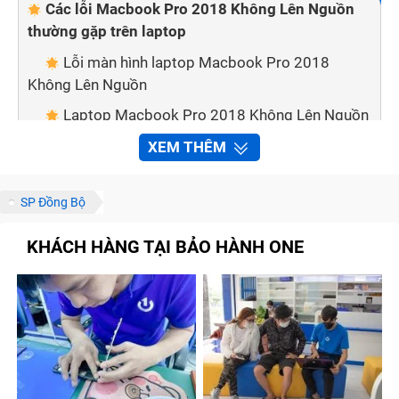
Các lỗi Macbook Pro 2018 Không Lên Nguồn
thường gặp trên laptop
Lỗi màn hình laptop Macbook Pro 2018
Không Lên Nguồn
Laptop Macbook Pro 2018 Không Lên Nguồn
chạy chậm, lỗi nguồn
XEM THÊM
Lỗi mainboard
Lỗi quạt tản nhiệt
SP Đồng Bộ
Laptop bị lỗi pin
KHÁCH HÀNG TẠI BẢO HÀNH ONE
Laptop lỗi tín hiệu, không có âm thanh
Dịch vụ sửa chữa laptop chất lượng cao,
chuyên nghiệp tại Bảo Hành One
Được tư vấn miễn phí
Có thể tham khảo giá trước trên website