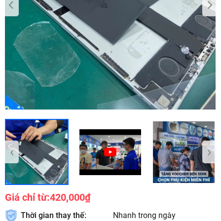
‹
›
Giá chỉ từ:
420,000₫
Thời gian thay thế:
Nhanh trong ngày