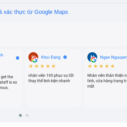
á xác thực từ Google Maps
sh
Khoi Đang
Ngan Nguuye
★★★★★
★★★★★
USB-C 67W đặc trưng của Apple
nhân viên 195 phục vụ tốt
Nhân viên thân thiện n
 get the
chữa Macbook Pro tại Bảo Hành One
thay thế linh kiện nhanh
tình, cửa hàng trang tr
staff is so
mắt
rous.
M2 Bị Hỏng
ị hỏng
sẽ bao gồm:
ch hợp
,
quá nóng hoặc quá ẩm