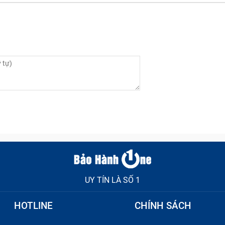
ng, dẫn đến tình trạng
nứt vỏ hoặc đứt dây
guyên nhân gây chập chờn hoặc cháy linh kiện
n trở quá cao khiến cho dây dẫn không còn được thẳng nh
UY TÍN LÀ SỐ 1
HOTLINE
CHÍNH SÁCH