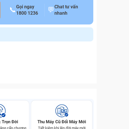
Gọi ngay
Chat tư vấn
📞
💬
1800 1236
nhanh
 Trọn Đời
Thu Máy Cũ Đổi Máy Mới
 nâng cấp chương
Tiết kiệm khi lên đời máy mới