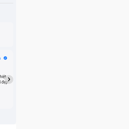
Bike Tours
n
Dragon
★★★★★
›
hiệt
My son downloaded some
í đẹp
games onto my phone,
which resulted in malicious
adware being installed and
preventing me from being
able to do anything as a
new ad would display every
few seconds. Removing the
games didn't resolve the
issue but I brought it in here