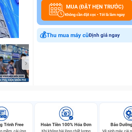
MUA (ĐẶT HẸN TRƯỚC)
Không cần đặt cọc • Tới là làm ngay
Bảo Hành One
💰
Thu mua máy cũ
Định giá ngay
›
g Trình Free
Hoàn Tiền 100% Hóa Đơn
Bảo Dưỡng
n mềm, cài ứng
Khi không hài lòng chất lượng
Vệ sinh máy, cài