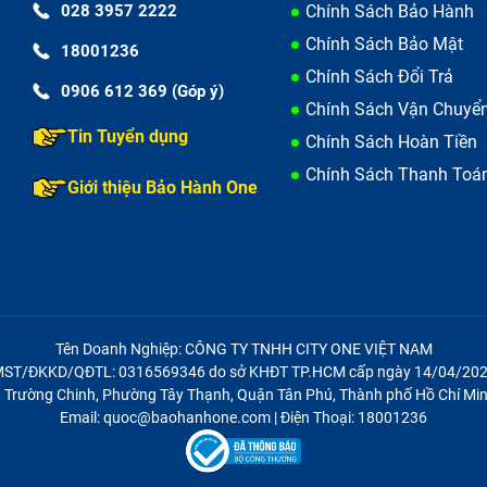
028 3957 2222
Chính Sách Bảo Hành
Chính Sách Bảo Mật
18001236
Chính Sách Đổi Trả
0906 612 369 (Góp ý)
Chính Sách Vận Chuyể
Tin Tuyển dụng
Chính Sách Hoàn Tiền
Chính Sách Thanh Toá
ây sạc Macbook bị hỏng
Giới thiệu Bảo Hành One
 Pro M2 giá rẻ, chính hãng
g Cách
hà sản xuất
Tên Doanh Nghiệp: CÔNG TY TNHH CITY ONE VIỆT NAM
c
, sắp xếp dây sạc ngay ngắn
ST/ĐKKD/QĐTL: 0316569346 do sở KHĐT TP.HCM cấp ngày 14/04/20
21 Trường Chinh, Phường Tây Thạnh, Quận Tân Phú, Thành phố Hồ Chí Min
Email: quoc@baohanhone.com | Điện Thoại: 18001236