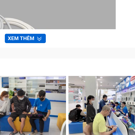
XEM THÊM
ây sạc Macbook Pro M2
 Macbook Pro M2