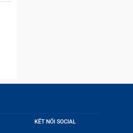
and they were able to
quickly remove the ads :)
ư bình
KẾT NỐI SOCIAL