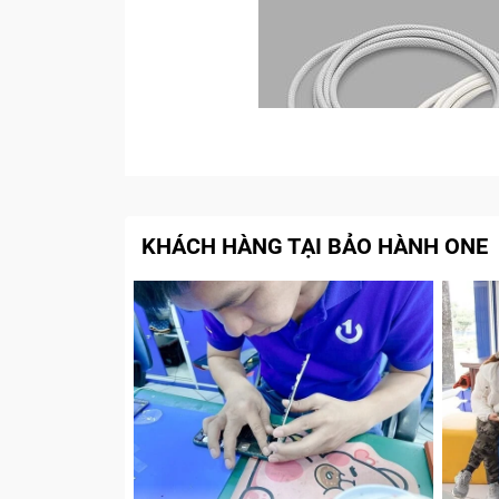
KHÁCH HÀNG TẠI BẢO HÀNH ONE
D
Thông Tin Về Củ Sạc, Dây Sạc