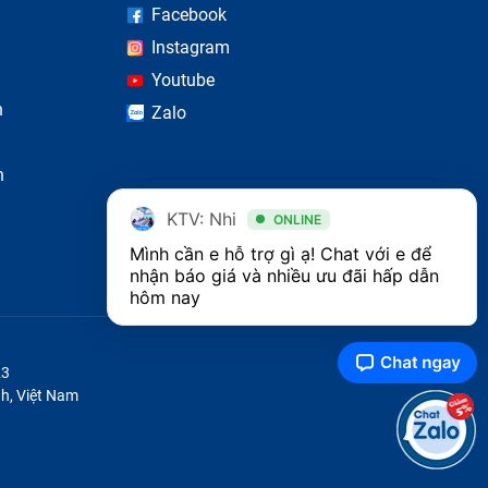
Facebook
Instagram
Youtube
n
Zalo
n
KTV: Nhi
ONLINE
Mình cần e hỗ trợ gì ạ! Chat với e để 
nhận báo giá và nhiều ưu đãi hấp dẫn 
hôm nay
23
h, Việt Nam