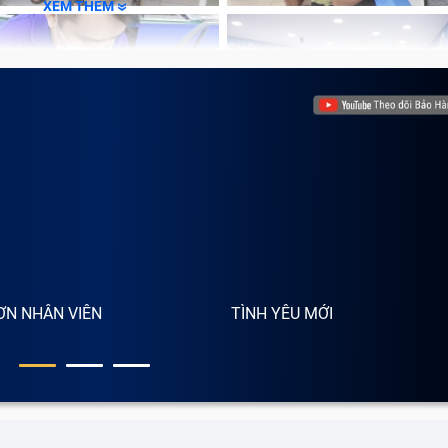
7W
, sẽ bao gồm phần
dây sạc và củ sạc
. Đây là loại
sạc đặc
XEM THÊM
ần củ sạc là nơi
chuyển đổi nguồn điện đầu vào
sao cho
 phần dây sạc là phương tiện truyền dẫn nguồn điện nạp trự
 quan trọng trong việc duy trì hoạt động của Macbook.
ƠN NHÂN VIÊN
TÌNH YÊU MỚI