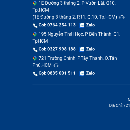
1E Đường 3 tháng 2, P Vườn Lài, Q10,
Tp.HCM
(1E Đường 3 tháng 2, P.11, Q.10, Tp.HCM)
Gọi: 0764 254 113
Zalo
195 Nguyễn Thái Học, P Bến Thành, Q1,
TpHCM
D
Gọi: 0327 998 188
Zalo
721 Trường Chinh, P.Tây Thạnh, Q.Tân
>> Xem thêm:
Dịch vụ thay màn hình Macbook
Phú,HCM
Sử Dụng Sạc Macbook Pro Đún
Gọi: 0835 001 511
Zalo
Cuốn dây sạc theo như khuyến cáo của n
Trong lúc sạc
không nên để gấp dây sạ
M
Địa Chỉ: 7
Sử dụng nguồn điện phù hợp