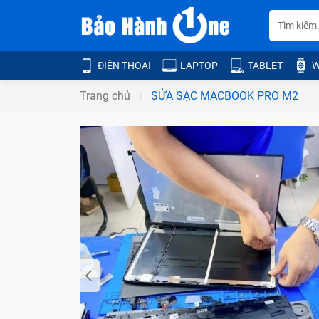
ĐIỆN THOẠI
LAPTOP
TABLET
W
Trang chủ
SỬA SẠC MACBOOK PRO M2