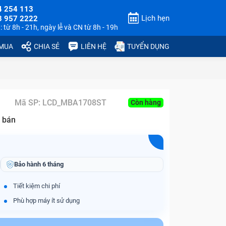
4 254 113
Lịch hẹn
3 957 2222
 từ 8h - 21h, ngày lễ và CN từ 8h - 19h
 MUA
CHIA SẺ
LIÊN HỆ
TUYỂN DỤNG
Mã SP:
LCD_MBA1708ST
Còn hàng
 bán
Bảo hành
6 tháng
Tiết kiệm chi phí
Phù hợp máy ít sử dụng