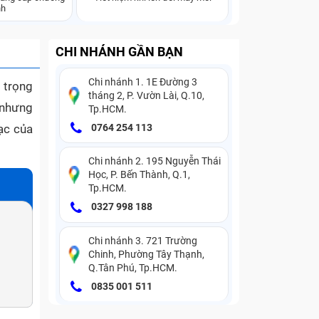
nh
CHI NHÁNH GẦN BẠN
Chi nhánh 1. 1E Đường 3
n trọng
tháng 2, P. Vườn Lài, Q.10,
 nhưng
Tp.HCM.
sạc của
0764 254 113
Chi nhánh 2. 195 Nguyễn Thái
Học, P. Bến Thành, Q.1,
Tp.HCM.
0327 998 188
Chi nhánh 3. 721 Trường
Chinh, Phường Tây Thạnh,
Q.Tân Phú, Tp.HCM.
0835 001 511