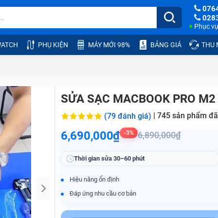
076
028
Phục vụ:
ATCH
PHỤ KIỆN
MÁY MỚI 98%
BẢNG GIÁ
THU
SỬA SẠC MACBOOK PRO M2
|
745
sản phẩm đã
(79 đánh giá)
6,690,000₫
-3%
6,890,000₫
Thời gian sửa
30–60 phút
Hiệu năng ổn định
Đáp ứng nhu cầu cơ bản