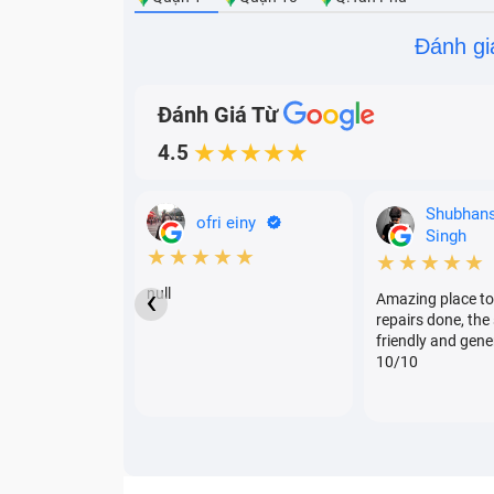
Đánh gi
Đánh Giá Từ
4.5
★★★★★
Shubhan
ofri einy
Singh
★★★★★
Cáp sạc 
★★★★★
‹
null
Amazing place to
>> Xem thêm:
Tất tần tật các dịch vụ sửa 
repairs done, the 
friendly and gene
Lí Do Khiến Sạc Macbook Pro 
10/10
Một số lí do
khiến sạc Macbook Pro M2 b
Bảo quản dây sạc ở
điều kiện không thí