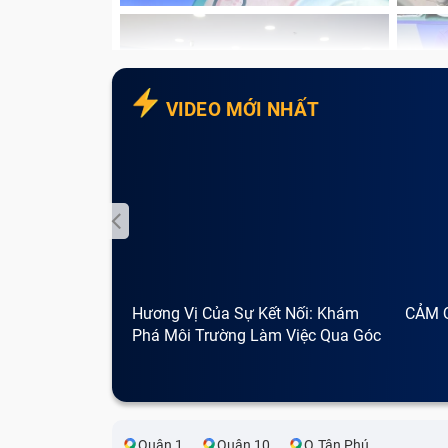
Sạc của Macbook M2 là loại sạc
USB-C 6
dành cho các dòng
laptop của Apple
. Ph
thích với nguồn điện vào pin của Macbook,
vào pin. Cả hai đều có vai trò nhất định và
VIDEO MỚI NHẤT
Hương Vị Của Sự Kết Nối: Khám
CẢM 
Phá Môi Trường Làm Việc Qua Góc
Nhìn Cà Phê
Quận 1
Quận 10
Q.Tân Phú