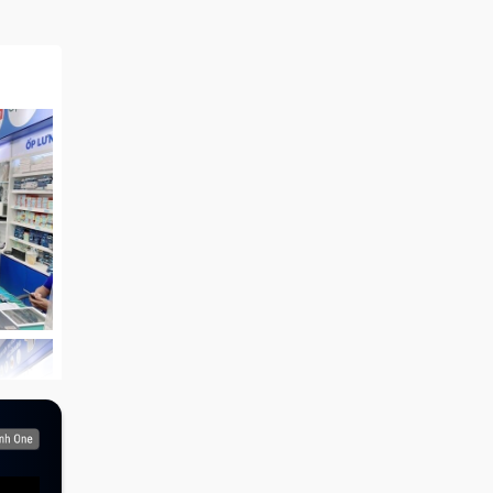
ển thì
ác nhau
o Hành
h hàng