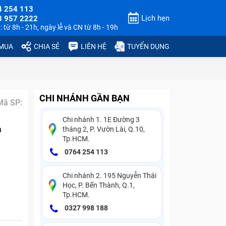
4 254 113
Lịch hẹn
3 957 2222
 từ 8h - 21h, ngày lễ và CN từ 8h - 19h
 MUA
CHIA SẺ
LIÊN HỆ
TUYỂN DỤNG
CHI NHÁNH GẦN BẠN
Mã SP:
Chi nhánh 1. 1E Đường 3
n
tháng 2, P. Vườn Lài, Q.10,
Tp.HCM.
0764 254 113
Chi nhánh 2. 195 Nguyễn Thái
Học, P. Bến Thành, Q.1,
Tp.HCM.
0327 998 188