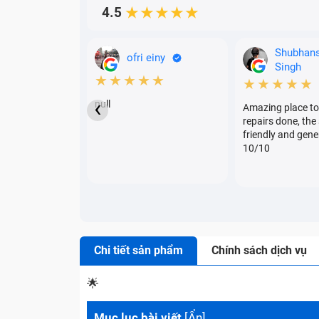
4.5
★★★★★
Shubhan
ofri einy
Singh
★★★★★
★★★★★
‹
null
Amazing place to
repairs done, the 
friendly and gene
10/10
Chi tiết sản phẩm
Chính sách dịch vụ
🌟
Mục lục bài viết
[
Ẩn
]