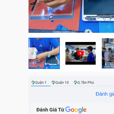
‹
Quận 1
Quận 10
Q.Tân Phú
Đánh gi
Đánh Giá Từ