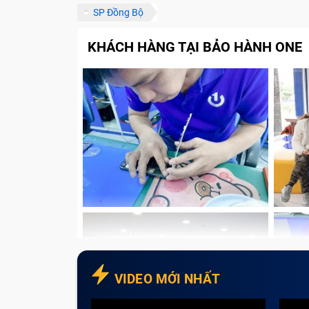
Thông qua số điện thoại
SP Đồng Bộ
Thông qua các kênh thông tin
KHÁCH HÀNG TẠI BẢO HÀNH ONE
Những lưu ý để sửa chữa nhanh chón
Gọi điện để được tư vấn trước khi đ
Đặt trước lịch hẹn
Xem trước bảng báo giá
Kiểm tra sản phẩm thuộc diện bảo h
Với tính chất công việc cần làm việc trên
Tablet chính là lựa chọn tuyệt vời cho khác
dẫn đến máy tablet bị hư hỏng và ảnh hưở
One sẽ giúp khách hàng giải quyết khó khăn
Các lỗi thường gặp?
VIDEO MỚI NHẤT
Trải qua nhiều năm thay và sửa chữa, dưới 