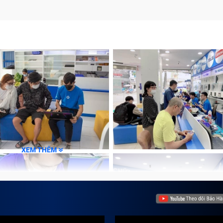
g tại Trung Tâm Bảo Hành One
ến
ành
 màn hình máy đủ rộng nhưng vừa có thể thuận tiện di chuy
h hàng. Tuy nhiên, trong quá trình sử dụng vì nhiều lý do kh
XEM THÊM
ng đến học tập hay công việc. Sửa chữa tại Trung Tâm Bả
 này.
đây là một vài lỗi Bảo Hành One thường thấy nhất ở mà khác