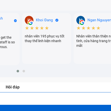
sh
Khoi Đang
Ngan Nguuye
★★★★★
★★★★★
nhân viên 195 phục vụ tốt
Nhân viên thân thiện n
 get the
thay thế linh kiện nhanh
tình, cửa hàng trang tr
staff is so
mắt
rous.
Hỏi đáp