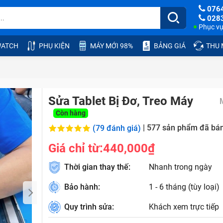
076
028
Phục vụ:
ATCH
PHỤ KIỆN
MÁY MỚI 98%
BẢNG GIÁ
THU
Sửa Tablet Bị Đơ, Treo Máy
Còn hàng
|
577
sản phẩm đã bá
(79 đánh giá)
Giá chỉ từ:
440,000₫
Thời gian thay thế:
Nhanh trong ngày
Bảo hành:
1 - 6 tháng (tùy loại)
Quy trình sửa:
Khách xem trực tiếp