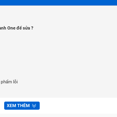
ành One để sửa ?
n phẩm lỗi
XEM THÊM
Bảo Hành One