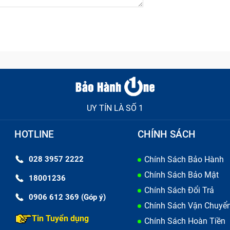
UY TÍN LÀ SỐ 1
HOTLINE
CHÍNH SÁCH
Dấu hiệu bị lỗi
028 3957 2222
Chính Sách Bảo Hành
ư hỏng
Chính Sách Bảo Mật
18001236
xảy ra những lỗi trên, dưới đây là 1 vài nguyên nhân phổ b
Chính Sách Đổi Trả
0906 612 369 (Góp ý)
Chính Sách Vận Chuyể
 hoạt động kém phần linh hoạt hơn.
Tin Tuyển dụng
Chính Sách Hoàn Tiền
bảng ở những nơi ẩm ướt, nhiệt độ quá thấp hoặc quá cao,