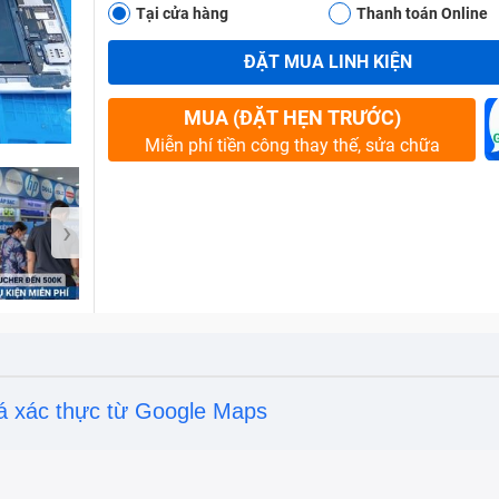
Tại cửa hàng
Thanh toán Online
ĐẶT MUA LINH KIỆN
Bảo Hành One
MUA (ĐẶT HẸN TRƯỚC)
Miễn phí tiền công thay thế, sửa chữa
›
á xác thực từ Google Maps