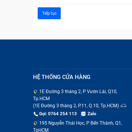
HỆ THỐNG CỬA HÀNG
1E Đường 3 tháng 2, P Vườn Lài, Q10,
Nguyên nhân phổ biến khiến h
Tp.HCM
(1E Đường 3 tháng 2, P.11, Q.10, Tp.HCM)
Có nhiều nguyên nhân khiến tablet của bạn 
Gọi: 0764 254 113
Zalo
Bảo Hành One thường gặp phải:
Do đã tới tuổi thọ của máy tính bảng nên
195 Nguyễn Thái Học, P Bến Thành, Q1,
TpHCM
Do bạn thường xuyên sử dụng máy tính 